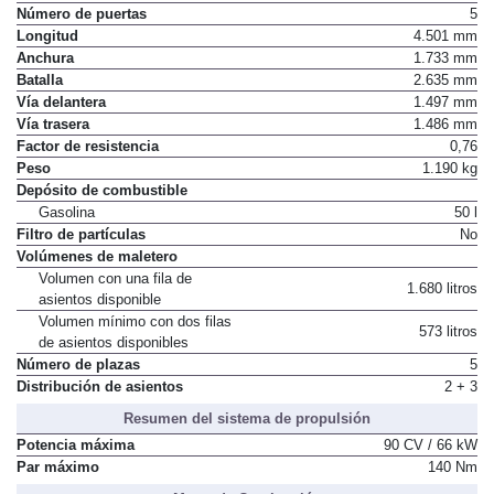
Número de puertas
5
Longitud
4.501 mm
Anchura
1.733 mm
Batalla
2.635 mm
Vía delantera
1.497 mm
Vía trasera
1.486 mm
Factor de resistencia
0,76
Peso
1.190 kg
Depósito de combustible
Gasolina
50 l
Filtro de partículas
No
Volúmenes de maletero
Volumen con una fila de
1.680 litros
asientos disponible
Volumen mínimo con dos filas
573 litros
de asientos disponibles
Número de plazas
5
Distribución de asientos
2 + 3
Resumen del sistema de propulsión
Potencia máxima
90 CV / 66 kW
Par máximo
140 Nm