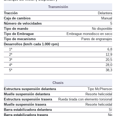
Transmisión
Tracción
Delantera
Caja de cambios
Manual
Número de velocidades
5
Tipo de mando
No disponible
Tipo de Embrague
Embrague monodisco en seco
Tipo de mecanismo
Pares de engranajes
Desarrollos (km/h cada 1.000 rpm)
1ª
6,8
2ª
12,9
3ª
20,5
4ª
28,0
5ª
38,3
Chasis
Estructura suspensión delantera
Tipo McPherson
Muelle suspensión delantera
Resorte helicoidal
Estructura suspensión trasera
Rueda tirada con elemento torsional
Muelle suspensión trasera
Resorte helicoidal
Barra estabilizadora delantera
Sí
Barra estabilizadora trasera
No