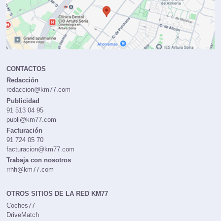
CONTACTOS
Redacción
redaccion@km77.com
Publicidad
91 513 04 95
publi@km77.com
Facturación
91 724 05 70
facturacion@km77.com
Trabaja con nosotros
rrhh@km77.com
OTROS SITIOS DE LA RED KM77
Coches77
DriveMatch