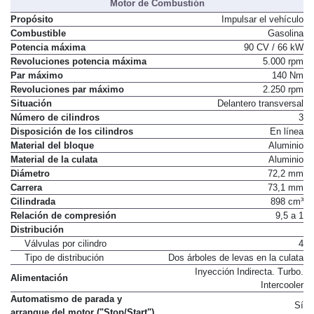
Motor de Combustión
Propósito
Impulsar el vehículo
Combustible
Gasolina
Potencia máxima
90 CV / 66 kW
Revoluciones potencia máxima
5.000 rpm
Par máximo
140 Nm
Revoluciones par máximo
2.250 rpm
Situación
Delantero transversal
Número de cilindros
3
Disposición de los cilindros
En línea
Material del bloque
Aluminio
Material de la culata
Aluminio
Diámetro
72,2 mm
Carrera
73,1 mm
Cilindrada
898 cm³
Relación de compresión
9,5 a 1
Distribución
Válvulas por cilindro
4
Tipo de distribución
Dos árboles de levas en la culata
Inyección Indirecta. Turbo.
Alimentación
Intercooler
Automatismo de parada y
Sí
arranque del motor ("Stop/Start")