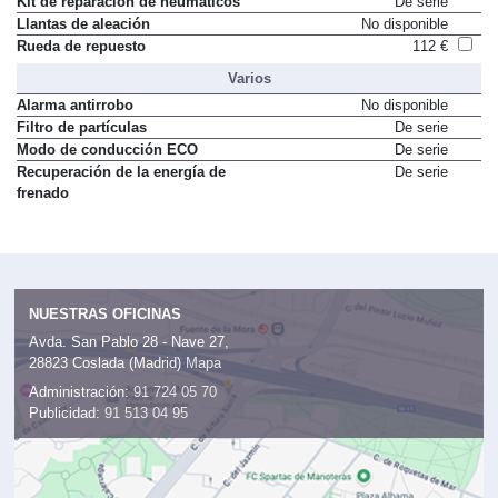
Kit de reparación de neumáticos
De serie
Llantas de aleación
No disponible
Rueda de repuesto
112 €
Varios
Alarma antirrobo
No disponible
Filtro de partículas
De serie
Modo de conducción ECO
De serie
Recuperación de la energía de
De serie
frenado
NUESTRAS OFICINAS
Avda. San Pablo 28 - Nave 27,
28823 Coslada (Madrid)
Mapa
Administración:
91 724 05 70
Publicidad:
91 513 04 95