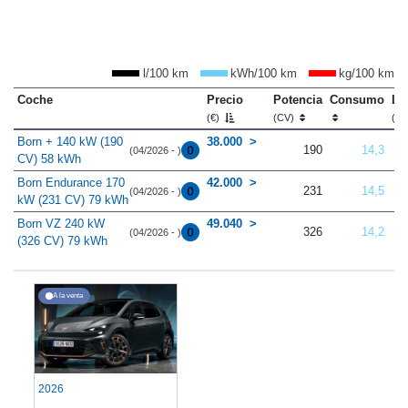
l/100 km
kWh/100 km
kg/100 km
Coche
Precio
Potencia
Consumo
Lo
(€)
(CV)
(m
Born + 140 kW (190
38.000
190
14,3
(04/2026 - )
CV) 58 kWh
Born Endurance 170
42.000
231
14,5
(04/2026 - )
kW (231 CV) 79 kWh
Born VZ 240 kW
49.040
326
14,2
(04/2026 - )
(326 CV) 79 kWh
A la venta
2026