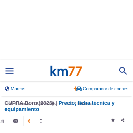
Marcas
Comparador de coches
CUPRA Born (2026) |
Precio, ficha técnica y
Inicio
Marcas
CUPRA
Born
2026
Estándar
equipamiento