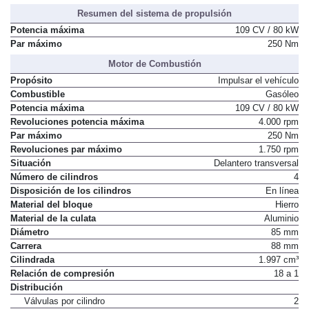
Resumen del sistema de propulsión
Potencia máxima
109 CV / 80 kW
Par máximo
250 Nm
Motor de Combustión
Propósito
Impulsar el vehículo
Combustible
Gasóleo
Potencia máxima
109 CV / 80 kW
Revoluciones potencia máxima
4.000 rpm
Par máximo
250 Nm
Revoluciones par máximo
1.750 rpm
Situación
Delantero transversal
Número de cilindros
4
Disposición de los cilindros
En línea
Material del bloque
Hierro
Material de la culata
Aluminio
Diámetro
85 mm
Carrera
88 mm
Cilindrada
1.997 cm³
Relación de compresión
18 a 1
Distribución
Válvulas por cilindro
2