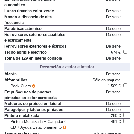
automático
Lunas tintadas color verde
De serie
Mando a distancia de alta
De serie
frecuencia
Parabrisas atérmico
De serie
Retrovisores exteriores abatibles
De serie
electricamente
Retrovisores exteriores eléctricos
De serie
Techo abrible electrico
674 €
Toma de 12v en lateral consola
De serie
Decoración exterior e interior
Alerón
De serie
Alfombrillas
Sólo en paquete
Pack Cuero
1.509 €
Empuñaduras de puertas
De serie
pintadas en color carrocería
Molduras de protección lateral
De serie
Paragolpes y faldones pintados
De serie
Pintura metalizada
280 €
Pintura Metalizada + Cargador 6
481 €
CD + Ayuda Estacionamiento
Tapiceria de cuero
Sólo en paquete