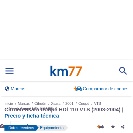
Marcas
Comparador de coches
Inicio
Marcas
Citroën
Xsara
2001
Coupé
VTS
Citroën Xsara Coupé HDi 110 VTS (2003-2004) |
Xsara Coupé HDi 110 VTS
Precio y ficha técnica
Datos técnicos
Equipamiento