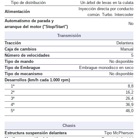
Tipo de distribución
Un árbol de levas en la culata
Inyección directa por conducto
Alimentación
común. Turbo. Intercooler
Automatismo de parada y
No
arranque del motor ("Stop/Start")
Transmisión
Tracción
Delantera
Caja de cambios
Manual
Número de velocidades
5
Tipo de mando
No disponible
Tipo de Embrague
Embrague monodisco en seco
Tipo de mecanismo
No disponible
Desarrollos (km/h cada 1.000 rpm)
1ª
8,8
2ª
16,2
3ª
26,4
4ª
36,9
5ª
46,0
Chasis
Estructura suspensión delantera
Tipo McPherson