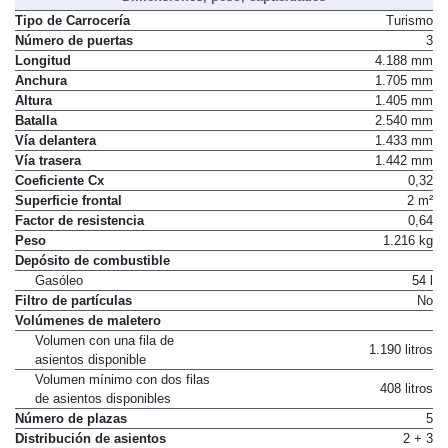
Tipo de Carrocería
Turismo
Número de puertas
3
Longitud
4.188 mm
Anchura
1.705 mm
Altura
1.405 mm
Batalla
2.540 mm
Vía delantera
1.433 mm
Vía trasera
1.442 mm
Coeficiente Cx
0,32
Superficie frontal
2 m²
Factor de resistencia
0,64
Peso
1.216 kg
Depósito de combustible
Gasóleo
54 l
Filtro de partículas
No
Volúmenes de maletero
Volumen con una fila de
1.190 litros
asientos disponible
Volumen mínimo con dos filas
408 litros
de asientos disponibles
Número de plazas
5
Distribución de asientos
2 + 3