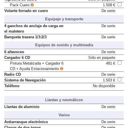
Pack Cuero
1.509 €
Volante forrado en cuero
De serie
Equipaje y transporte
4 ganchos de anclaje de carga en
De serie
el maletero
Banqueta trasera 1/3:2/3
De serie
Equipos de sonido y multimedia
6 altavoces
De serie
Cargador 6 CD
Sólo en paquete
Pintura Metalizada + Cargador 6
481 €
CD + Ayuda Estacionamiento
Radio CD
De serie
Sistema de Navegación
1.503 €
Teléfono
No disponible
Llantas y neumáticos
Llantas de aluminio
De serie
Varios
Antiarranque electrónico
De serie
Claxon de dos tonos
De serie