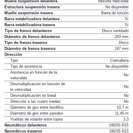
Muelle suspensión delantera
Resorte helicoidal
Estructura suspensión trasera
No disponible
Muelle suspensión trasera
Barra de torsión
Barra estabilizadora delantera
Sí
Barra estabilizadora trasera
Sí
Tipo de frenos delanteros
Disco ventilado
Diámetro de frenos delanteros
283 mm
Tipo de frenos traseros
Disco
Diámetro de frenos traseros
247 mm
Dirección
Tipo
Cremallera
Tipo de asistencia
No disponible
Asistencia en función de la
No
velocidad
Desmultiplicacion en función de
No
la velocidad
Desmultiplicación no lineal
No
Dirección a las cuatro ruedas
No
Diámetro de giro entre bordillos
10,7 m
Diámetro de giro entre paredes
11,45 m
Vueltas de volante entre topes
3,3
Neumáticos delanteros
195/55 R15
Neumáticos traseros
195/55 R15