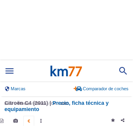
Marcas
Comparador de coches
Citroën C4 (2011) |
Precio, ficha técnica y
Inicio
Marcas
Citroën
C4
2011
equipamiento