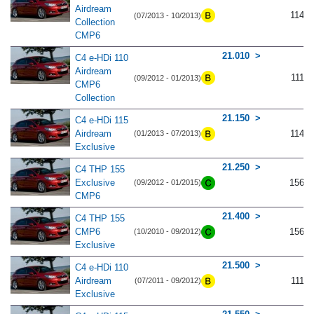
Airdream
114
(07/2013 - 10/2013)
Collection
CMP6
21.010
C4 e-HDi 110
Airdream
111
(09/2012 - 01/2013)
CMP6
Collection
21.150
C4 e-HDi 115
Airdream
114
(01/2013 - 07/2013)
Exclusive
21.250
C4 THP 155
Exclusive
156
(09/2012 - 01/2015)
CMP6
21.400
C4 THP 155
CMP6
156
(10/2010 - 09/2012)
Exclusive
21.500
C4 e-HDi 110
Airdream
111
(07/2011 - 09/2012)
Exclusive