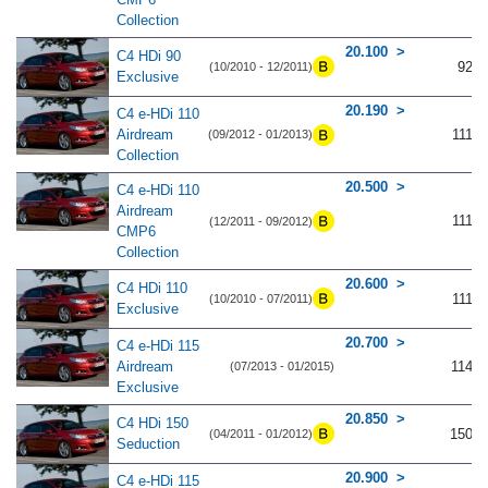
Collection
20.100
C4 HDi 90
92
(10/2010 - 12/2011)
Exclusive
20.190
C4 e-HDi 110
Airdream
111
(09/2012 - 01/2013)
Collection
20.500
C4 e-HDi 110
Airdream
111
(12/2011 - 09/2012)
CMP6
Collection
20.600
C4 HDi 110
111
(10/2010 - 07/2011)
Exclusive
20.700
C4 e-HDi 115
Airdream
114
(07/2013 - 01/2015)
Exclusive
20.850
C4 HDi 150
150
(04/2011 - 01/2012)
Seduction
20.900
C4 e-HDi 115