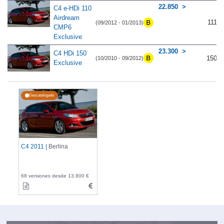
22.850
C4 e-HDi 110
Airdream
111
(09/2012 - 01/2013)
CMP6
Exclusive
23.300
C4 HDi 150
150
(10/2010 - 09/2012)
Exclusive
Descatalogado
C4 2011 |
Berlina
68 versiones desde 13.800 €