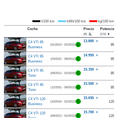
l/100 km
kWh/100 km
kg/100 km
Coche
Precio
Potencia
(€)
(CV)
13.800
C4 VTi 95
95
(01/2013 - 01/2015)
Business
14.950
C4 VTi 95
95
(03/2011 - 09/2012)
Business
15.350
C4 VTi 95
95
(09/2012 - 01/2015)
Tonic
15.500
C4 VTi 95
95
(12/2011 - 09/2012)
Tonic
15.650
C4 VTi 120
120
(10/2010 - 01/2012)
Business
15.700
C4 VTi 120
120
(09/2012 - 01/2015)