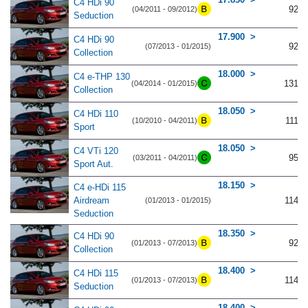
C4 HDi 90
92
(04/2011 - 09/2012)
Seduction
17.900
C4 HDi 90
92
(07/2013 - 01/2015)
Collection
18.000
C4 e-THP 130
131
(04/2014 - 01/2015)
Collection
18.050
C4 HDi 110
111
(10/2010 - 04/2011)
Sport
18.050
C4 VTi 120
95
(03/2011 - 04/2011)
Sport Aut.
18.150
C4 e-HDi 115
Airdream
114
(01/2013 - 01/2015)
Seduction
18.350
C4 HDi 90
92
(01/2013 - 07/2013)
Collection
18.400
C4 HDi 115
114
(01/2013 - 07/2013)
Seduction
18.400