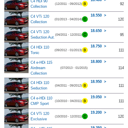
C4 HDi 90
92
(12/2011 - 09/2012)
Collection
18.550
C4 VTi 120
120
(01/2013 - 04/2014)
Collection
18.650
C4 VTi 120
95
(04/2011 - 12/2011)
Seduction Aut.
18.750
C4 HDi 110
111
(09/2012 - 01/2013)
Tonic
18.800
C4 e-HDi 115
Airdream
114
(07/2013 - 01/2015)
Collection
18.950
C4 HDi 110
111
(04/2011 - 09/2012)
Seduction
19.050
C4 e-HDi 110
111
(10/2010 - 04/2011)
CMP Sport
19.200
C4 VTi 120
120
(10/2010 - 12/2011)
Exclusive
19.250