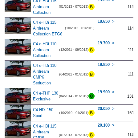
C4 e-HDi 115
Airdream
114
(01/2013 - 07/2013)
Collection
19.650
C4 e-HDi 115
Airdream
114
(10/2013 - 01/2015)
Collection ETG6
19.700
C4 e-HDi 110
Airdream
111
(12/2011 - 09/2012)
Collection
19.850
C4 e-HDi 110
Airdream
111
(04/2011 - 01/2012)
CMP6
Seduction
19.900
C4 e-THP 130
131
(04/2014 - 01/2015)
Exclusive
20.050
C4 HDi 150
150
(10/2010 - 04/2011)
Sport
20.100
C4 e-HDi 115
Airdream
114
(01/2013 - 07/2013)
CMP6