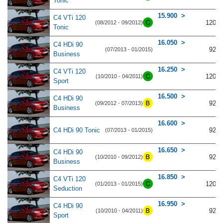
Tonic
15.900
C4 VTi 120
120
(08/2012 - 09/2012)
Tonic
16.050
C4 HDi 90
92
(07/2013 - 01/2015)
Business
16.250
C4 VTi 120
120
(10/2010 - 04/2011)
Sport
16.500
C4 HDi 90
92
(09/2012 - 07/2013)
Business
16.600
C4 HDi 90 Tonic
92
(07/2013 - 01/2015)
16.650
C4 HDi 90
92
(10/2010 - 09/2012)
Business
16.850
C4 VTi 120
120
(01/2013 - 01/2015)
Seduction
16.950
C4 HDi 90
92
(10/2010 - 04/2011)
Sport