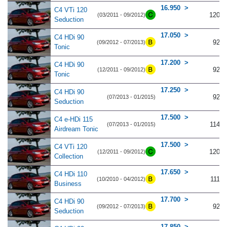
16.950
C4 VTi 120
120
(03/2011 - 09/2012)
Seduction
17.050
C4 HDi 90
92
(09/2012 - 07/2013)
Tonic
17.200
C4 HDi 90
92
(12/2011 - 09/2012)
Tonic
17.250
C4 HDi 90
92
(07/2013 - 01/2015)
Seduction
17.500
C4 e-HDi 115
114
(07/2013 - 01/2015)
Airdream Tonic
17.500
C4 VTi 120
120
(12/2011 - 09/2012)
Collection
17.650
C4 HDi 110
111
(10/2010 - 04/2012)
Business
17.700
C4 HDi 90
92
(09/2012 - 07/2013)
Seduction
17.850