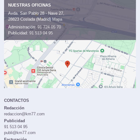
NUESTRAS OFICINAS
Avda. San Pablo 28 - Nave 27,
28823 Coslada (Madrid)
Mapa
Administración:
91 724 05 70
Publicidad:
91 513 04 95
CONTACTOS
Redacción
redaccion@km77.com
Publicidad
91 513 04 95
publi@km77.com
Facturación