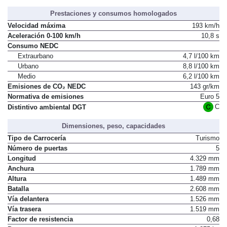
Prestaciones y consumos homologados
Velocidad máxima
193 km/h
Aceleración 0-100 km/h
10,8 s
Consumo NEDC
Extraurbano
4,7 l/100 km
Urbano
8,8 l/100 km
Medio
6,2 l/100 km
Emisiones de CO₂ NEDC
143 gr/km
Normativa de emisiones
Euro 5
C
Distintivo ambiental DGT
Dimensiones, peso, capacidades
Tipo de Carrocería
Turismo
Número de puertas
5
Longitud
4.329 mm
Anchura
1.789 mm
Altura
1.489 mm
Batalla
2.608 mm
Vía delantera
1.526 mm
Vía trasera
1.519 mm
Factor de resistencia
0,68