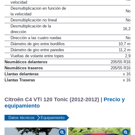
velocidad
Desmultiplicacion en función de
No
la velocidad
Desmultiplicación no lineal
No
Desmultiplicación de la
16,2
dirección
Dirección a las cuatro ruedas
No
Diámetro de giro entre bordillos
10,7 m
Diámetro de giro entre paredes
11,2 m
Vueltas de volante entre topes
2,9
Neumáticos delanteros
205/55 R16
Neumáticos traseros
205/55 R16
Llantas delanteras
x 16
Llantas Traseras
x 16
Citroën C4 VTi 120 Tonic (2012-2012) |
Precio y
equipamiento
Datos técnicos
Equipamiento