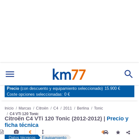
Precio
(con descuento y equipamiento seleccionado)
15.900 €
Marcas
Comparador de coches
Coste opciones seleccionadas:
0 €
Inicio
Marcas
Citroën
C4
2011
Berlina
Tonic
C4 VTi 120 Tonic
Citroën C4 VTi 120 Tonic (2012-2012) |
Precio y
ficha técnica
Datos técnicos
Equipamiento