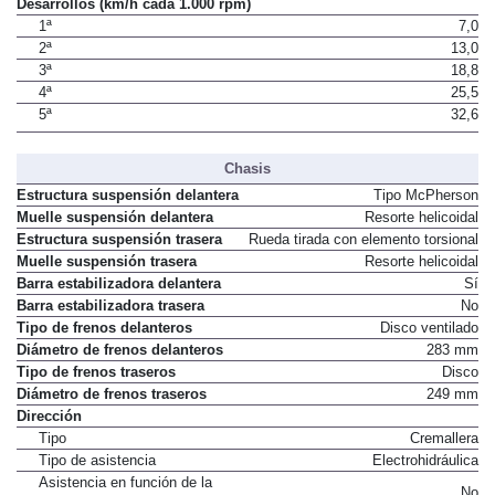
Desarrollos (km/h cada 1.000 rpm)
1ª
7,0
2ª
13,0
3ª
18,8
4ª
25,5
5ª
32,6
Chasis
Estructura suspensión delantera
Tipo McPherson
Muelle suspensión delantera
Resorte helicoidal
Estructura suspensión trasera
Rueda tirada con elemento torsional
Muelle suspensión trasera
Resorte helicoidal
Barra estabilizadora delantera
Sí
Barra estabilizadora trasera
No
Tipo de frenos delanteros
Disco ventilado
Diámetro de frenos delanteros
283 mm
Tipo de frenos traseros
Disco
Diámetro de frenos traseros
249 mm
Dirección
Tipo
Cremallera
Tipo de asistencia
Electrohidráulica
Asistencia en función de la
No