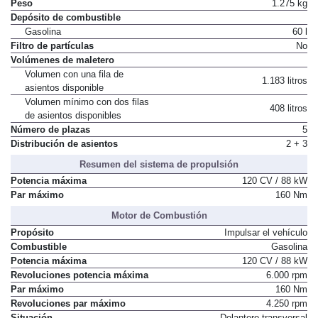
Peso
1.275 kg
Depósito de combustible
Gasolina
60 l
Filtro de partículas
No
Volúmenes de maletero
Volumen con una fila de
1.183 litros
asientos disponible
Volumen mínimo con dos filas
408 litros
de asientos disponibles
Número de plazas
5
Distribución de asientos
2 + 3
Resumen del sistema de propulsión
Potencia máxima
120 CV / 88 kW
Par máximo
160 Nm
Motor de Combustión
Propósito
Impulsar el vehículo
Combustible
Gasolina
Potencia máxima
120 CV / 88 kW
Revoluciones potencia máxima
6.000 rpm
Par máximo
160 Nm
Revoluciones par máximo
4.250 rpm
Situación
Delantero transversal