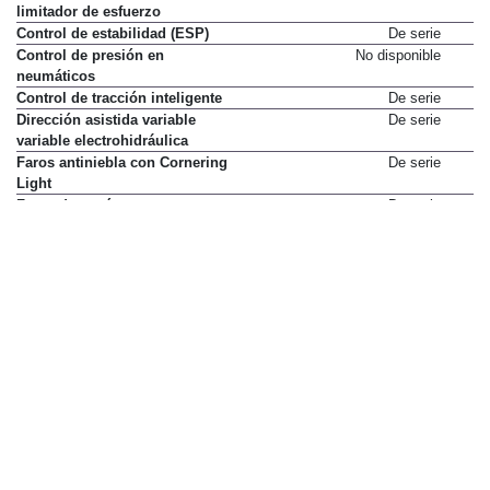
limitador de esfuerzo
Control de estabilidad (ESP)
De serie
Control de presión en
No disponible
neumáticos
Control de tracción inteligente
De serie
Dirección asistida variable
De serie
variable electrohidráulica
Faros antiniebla con Cornering
De serie
Light
Faros de xenón
De serie
Fijaciones Isofix de tres puntos
De serie
en asientos laterales traseros
Indicador de cambio de marcha
De serie
Mandos de radio en volante
De serie
Ordenador de viaje
De serie
Regulador y limitador de
De serie
velocidad
Repartidor electrónico de frenada
De serie
(REF)
Retrovisores exteriores termicos
De serie
Testigo de cinturones no
De serie
abrochados
Volante con ajuste horizontal
De serie