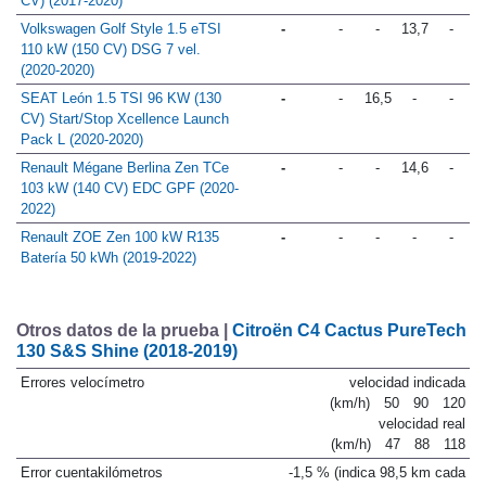
CV) (2017-2020)
Volkswagen Golf Style 1.5 eTSI
-
-
-
13,7
-
110 kW (150 CV) DSG 7 vel.
(2020-2020)
SEAT León 1.5 TSI 96 KW (130
-
-
16,5
-
-
CV) Start/Stop Xcellence Launch
Pack L (2020-2020)
Renault Mégane Berlina Zen TCe
-
-
-
14,6
-
103 kW (140 CV) EDC GPF (2020-
2022)
Renault ZOE Zen 100 kW R135
-
-
-
-
-
Batería 50 kWh (2019-2022)
Otros datos de la prueba |
Citroën C4 Cactus PureTech
130 S&S Shine (2018-2019)
Errores velocímetro
velocidad indicada
(km/h)
50
90
120
velocidad real
(km/h)
47
88
118
Error cuentakilómetros
-1,5 % (indica 98,5 km cada