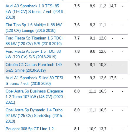
Audi A3 Sportback 1.0 TFSI 85
7,5
8,9
11,2
14,7
-
kW (116 CV) S tronic 7 vel. (2016-
2018)
Fiat Tipo 5p 1.6 Multijet II 88 kW
7,6
8,3
11,1
-
-
(120 CV) Lounge (2016-2018)
Ford Fiesta 5p Titanium 1.5 TDCi
7,7
9,1
12,0
-
-
88 kW (120 CV) S/S (2018-2019)
Ford Fiesta Active+ 1.5 TDCi 88
7,8
9,8
12,6
-
-
kW (120 CV) S/S (2018-2019)
Citroën C4 Cactus PureTech 130
7,9
8,1
10,3
-
-
S&S Shine (2018-2019)
Audi A1 Sportback S line 30 TFSI
7,9
9,3
12,6
17,5
-
S tronic 7 vel. (2018-2020)
Opel Astra 5p Business Elegance
8,0
11,1
16,5
-
-
1.2 Turbo 107 kW (145 CV) (2020-
2021)
Opel Astra 5p Dynamic 1.4 Turbo
8,0
11,1
16,5
-
-
92 kW (125 CV) Start/Stop (2015-
2018)
Peugeot 308 5p GT Line 1.2
8,1
10,9
13,7
-
-