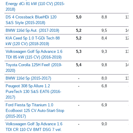
Energy dCi 81 kW (110 CV) (2015-
2018)
DS 4 Crossback BlueHDi 120
5,0
8,8
13,9
S&S Style (2015-2018)
BMW 116d 5p Aut. (2017-2019)
5,2
9,5
14,5
KIA Ceed 5p 1.0 T-GDi Tech 88
5,2
8,4
12,7
kW (120 CV) (2018-2019)
Volkswagen Golf 5p Advance 1.6
5,3
9,3
13,7
TDI 85 kW (115 CV) (2016-2019)
Toyota Corolla 125H Feel! (2019-
5,4
9,8
14,0
2020)
BMW 116d 5p (2015-2017)
-
8,0
13,1
Peugeot 308 5p Allure 1.2
-
6,8
-
PureTech 130 S&S EAT6 (2016-
2017)
Ford Fiesta 5p Titanium 1.0
-
6,9
-
EcoBoost 125 CV Auto-Start-Stop
(2015-2017)
Volkswagen Golf 3p Advance 1.6
-
9,0
-
TDI CR 110 CV BMT DSG 7 vel.