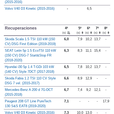
(2015-2016)
Volvo V40 D3 Kinetic (2015-2016)
-
6,5
-
Recuperaciones
4ª
5ª
6ª
7ª
8ª
(s)
(s)
(s)
(s)
(s)
Skoda Scala 1.5 TSI 110 kW (150
6,0
7,9
10,2
13,7
-
CV) DSG First Edition (2019-2019)
SEAT León 5p 1.5 EcoTSI 110 kW
6,3
8,3
11,1
15,4
-
(150 CV) DSG-7 Start&Stop FR
(2018-2020)
Hyundai i30 5p 1.4 T-GDi 103 kW
6,5
7,8
10,2
13,7
-
(140 CV) Style 7DCT (2017-2018)
Skoda Fabia 1.2 TSI 110 CV Style
6,6
8,9
12,9
-
-
DSG 7 vel. (2015-2017)
Mercedes-Benz A 200 d 7G-DCT
6,7
7,4
9,2
12,1
-
(2015-2018)
Peugeot 208 GT Line PureTech
7,1
-
-
-
17,9
130 S&S EAT8 (2019-2020)
Volvo V40 D3 Kinetic (2015-2016)
7,3
10,0
13,0
-
-