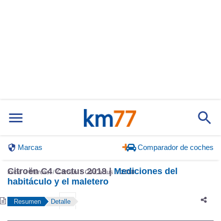
Marcas
Comparador de coches
Citroën C4 Cactus 2018 |
Mediciones del
Inicio
Marcas
Citroën
C4 Cactus
2018
habitáculo y el maletero
Resumen
Detalle