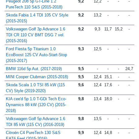
Peugeot 208 5p GT-Line 1.2
9,2
12,2
-
-
-
PureTech 110 S&S (2015-2018)
Skoda Fabia 1.4 TDI 105 CV Style
9,2
13,2
-
-
-
(2015-2015)
Volkswagen Golf 3p Advance 1.6
9,2
9,3
11,7
15,2
-
TDI CR 110 CV BMT DSG 7 vel.
(2015-2016)
Ford Fiesta 5p Titanium 1.0
9,3
12,5
-
-
-
EcoBoost 125 CV Auto-Start-Stop
(2015-2017)
BMW 116d 5p Aut. (2017-2019)
9,5
-
-
-
24,7
MINI Cooper Clubman (2015-2018)
9,5
12,4
15,1
-
-
Skoda Scala 1.0 TSI 85 kW (115
9,6
12,4
17,6
-
-
CV) Style (2019-2020)
KIA cee'd 5p 1.0 T-GDi Tech Eco-
9,8
13,4
18,0
-
-
Dynamics 88 kW (120 CV) (2015-
2018)
Volkswagen Golf 5p Advance 1.6
9,8
13,5
-
-
-
TDI 85 kW (115 CV) (2016-2019)
Citroën C4 PureTech 130 S&S
9,9
12,4
14,8
-
-
EAT6 Feel (2015-2016)