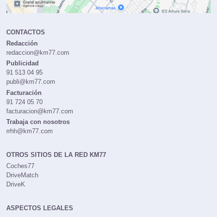
CONTACTOS
Redacción
redaccion@km77.com
Publicidad
91 513 04 95
publi@km77.com
Facturación
91 724 05 70
facturacion@km77.com
Trabaja con nosotros
rrhh@km77.com
OTROS SITIOS DE LA RED KM77
Coches77
DriveMatch
DriveK
ASPECTOS LEGALES