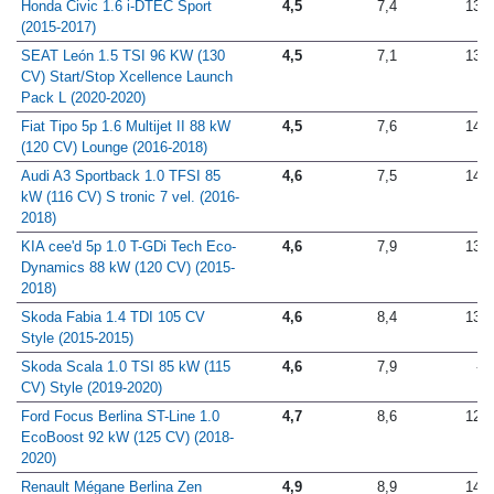
Honda Civic 1.6 i-DTEC Sport
4,5
7,4
13,4
(2015-2017)
SEAT León 1.5 TSI 96 KW (130
4,5
7,1
13,0
CV) Start/Stop Xcellence Launch
Pack L (2020-2020)
Fiat Tipo 5p 1.6 Multijet II 88 kW
4,5
7,6
14,3
(120 CV) Lounge (2016-2018)
Audi A3 Sportback 1.0 TFSI 85
4,6
7,5
14,3
kW (116 CV) S tronic 7 vel. (2016-
2018)
KIA cee'd 5p 1.0 T-GDi Tech Eco-
4,6
7,9
13,9
Dynamics 88 kW (120 CV) (2015-
2018)
Skoda Fabia 1.4 TDI 105 CV
4,6
8,4
13,2
Style (2015-2015)
Skoda Scala 1.0 TSI 85 kW (115
4,6
7,9
-
CV) Style (2019-2020)
Ford Focus Berlina ST-Line 1.0
4,7
8,6
12,5
EcoBoost 92 kW (125 CV) (2018-
2020)
Renault Mégane Berlina Zen
4,9
8,9
14,2