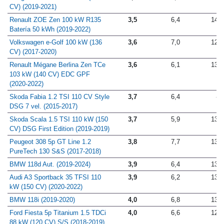
CV) (2019-2021)
Renault ZOE Zen 100 kW R135
3,5
6,4
14,0
Batería 50 kWh (2019-2022)
Volkswagen e-Golf 100 kW (136
3,6
7,0
12,8
CV) (2017-2020)
Renault Mégane Berlina Zen TCe
3,6
6,1
13,5
103 kW (140 CV) EDC GPF
(2020-2022)
Skoda Fabia 1.2 TSI 110 CV Style
3,7
6,4
-
DSG 7 vel. (2015-2017)
Skoda Scala 1.5 TSI 110 kW (150
3,7
5,9
13,4
CV) DSG First Edition (2019-2019)
Peugeot 308 5p GT Line 1.2
3,8
7,7
13,4
PureTech 130 S&S (2017-2018)
BMW 118d Aut. (2019-2024)
3,9
6,4
13,4
Audi A3 Sportback 35 TFSI 110
3,9
6,2
13,4
kW (150 CV) (2020-2022)
BMW 118i (2019-2020)
4,0
6,8
13,6
Ford Fiesta 5p Titanium 1.5 TDCi
4,0
6,6
12,6
88 kW (120 CV) S/S (2018-2019)