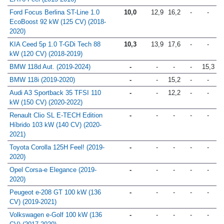
Ford Focus Berlina ST-Line 1.0
10,0
12,9
16,2
-
-
EcoBoost 92 kW (125 CV) (2018-
2020)
KIA Ceed 5p 1.0 T-GDi Tech 88
10,3
13,9
17,6
-
-
kW (120 CV) (2018-2019)
BMW 118d Aut. (2019-2024)
-
-
-
-
15,3
BMW 118i (2019-2020)
-
-
15,2
-
-
Audi A3 Sportback 35 TFSI 110
-
-
12,2
-
-
kW (150 CV) (2020-2022)
Renault Clio SL E-TECH Edition
-
-
-
-
-
Híbrido 103 kW (140 CV) (2020-
2021)
Toyota Corolla 125H Feel! (2019-
-
-
-
-
-
2020)
Opel Corsa-e Elegance (2019-
-
-
-
-
-
2020)
Peugeot e-208 GT 100 kW (136
-
-
-
-
-
CV) (2019-2021)
Volkswagen e-Golf 100 kW (136
-
-
-
-
-