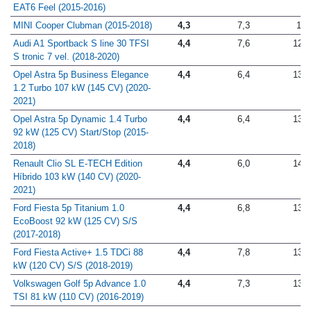
EAT6 Feel (2015-2016)
MINI Cooper Clubman (2015-2018)
4,3
7,3
14
Audi A1 Sportback S line 30 TFSI
4,4
7,6
12,1
S tronic 7 vel. (2018-2020)
Opel Astra 5p Business Elegance
4,4
6,4
13,9
1.2 Turbo 107 kW (145 CV) (2020-
2021)
Opel Astra 5p Dynamic 1.4 Turbo
4,4
6,4
13,9
92 kW (125 CV) Start/Stop (2015-
2018)
Renault Clio SL E-TECH Edition
4,4
6,0
14,0
Híbrido 103 kW (140 CV) (2020-
2021)
Ford Fiesta 5p Titanium 1.0
4,4
6,8
13,0
EcoBoost 92 kW (125 CV) S/S
(2017-2018)
Ford Fiesta Active+ 1.5 TDCi 88
4,4
7,8
13,5
kW (120 CV) S/S (2018-2019)
Volkswagen Golf 5p Advance 1.0
4,4
7,3
13,6
TSI 81 kW (110 CV) (2016-2019)