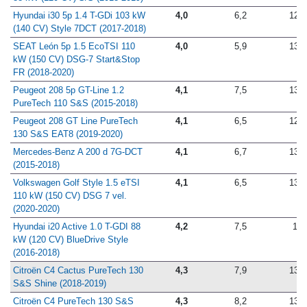
Hyundai i30 5p 1.4 T-GDi 103 kW
4,0
6,2
12,6
(140 CV) Style 7DCT (2017-2018)
SEAT León 5p 1.5 EcoTSI 110
4,0
5,9
13,3
kW (150 CV) DSG-7 Start&Stop
FR (2018-2020)
Peugeot 208 5p GT-Line 1.2
4,1
7,5
13,5
PureTech 110 S&S (2015-2018)
Peugeot 208 GT Line PureTech
4,1
6,5
12,7
130 S&S EAT8 (2019-2020)
Mercedes-Benz A 200 d 7G-DCT
4,1
6,7
13,8
(2015-2018)
Volkswagen Golf Style 1.5 eTSI
4,1
6,5
13,9
110 kW (150 CV) DSG 7 vel.
(2020-2020)
Hyundai i20 Active 1.0 T-GDI 88
4,2
7,5
13
kW (120 CV) BlueDrive Style
(2016-2018)
Citroën C4 Cactus PureTech 130
4,3
7,9
13,8
S&S Shine (2018-2019)
Citroën C4 PureTech 130 S&S
4,3
8,2
13,1