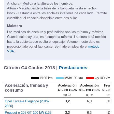
Anchura - Medida a la altura de los hombros.
Altura - Medida desde la base de la banqueta hasta el techo.
Isofix - Distancia entre los anclajes interiores de cada lado. Permite
cuantificar el espacio disponible entre dos sillas.
Maletero
Las medidas de anchura y profundidad son las mínima y máxima.
Cuando solo hay una, es siempre la mínima. La altura está medida
hasta la cubierta que oculta el equipaje. Volumen: este dato es
proporcionado por el fabricante. Se mide empleando el
método
VDA.
Citroën C4 Cactus 2018 |
Prestaciones
l/100 km
kWh/100 km
kg/100 km
Aceleración, frenada y
Aceleración
Aceleración
Frena
consumo
40 - 80 km/h
80 - 120 km/h
60 - 0 
(s)
(s)
(m)
Opel Corsa-e Elegance (2019-
3,2
6,0
13,3
2020)
Peugeot e-208 GT 100 kW (136
3,3
6,3
13,5