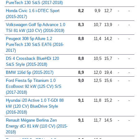
PureTech 130 S&S (2017-2018)
Honda Civic 1.6 i-DTEC Sport
8,2
9,9
12,7
-
-
(2015-2017)
Volkswagen Golf 5p Advance 1.0
8,3
10,7
13,9
-
-
TSI 81 kW (110 CV) (2016-2019)
Peugeot 308 5p Allure 1.2
8,8
11,4
14,2
-
-
PureTech 130 S&S EAT6 (2016-
2017)
DS 4 Crossback BlueHDi 120
8,8
10,5
15,7
-
-
S&S Style (2015-2018)
BMW 116d 5p (2015-2017)
8,9
12,0
19,4
-
-
Ford Fiesta 5p Titanium 1.0
9,0
12,5
15,6
-
-
EcoBoost 92 kW (125 CV) S/S
(2017-2018)
Hyundai i20 Active 1.0 T-GDI 88
9,1
11,8
15,2
-
-
kW (120 CV) BlueDrive Style
(2016-2018)
Renault Mégane Berlina Zen
9,1
11,7
14,5
-
-
Energy dCi 81 kW (110 CV) (2015-
2018)