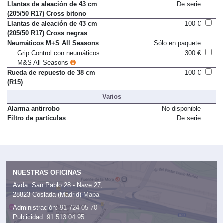
Llantas de aleación de 43 cm
De serie
(205/50 R17) Cross bitono
Llantas de aleación de 43 cm
100 €
(205/50 R17) Cross negras
Neumáticos M+S All Seasons
Sólo en paquete
Grip Control con neumáticos
300 €
M&S All Seasons
Rueda de repuesto de 38 cm
100 €
(R15)
Varios
Alarma antirrobo
No disponible
Filtro de partículas
De serie
NUESTRAS OFICINAS
Avda. San Pablo 28 - Nave 27,
28823 Coslada (Madrid)
Mapa
Administración:
91 724 05 70
Publicidad:
91 513 04 95