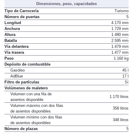
Dimensiones, peso, capacidades
Tipo de Carrocería
Turismo
Número de puertas
5
Longitud
4.170 mm
Anchura
1.729 mm
Altura
1.480 mm
Batalla
2.595 mm
Vía delantera
1.479 mm
Vía trasera
1.477 mm
Peso
1.160 kg
Depósito de combustible
Gasóleo
45 l
AdBlue
17 l
Filtro de partículas
Sí
Volúmenes de maletero
Volumen con una fila de
1.170 litros
asientos disponible
Volumen máximo con dos filas
358 litros
de asientos disponibles
Volumen mínimo con dos filas
348 litros
de asientos disponibles
Número de plazas
5