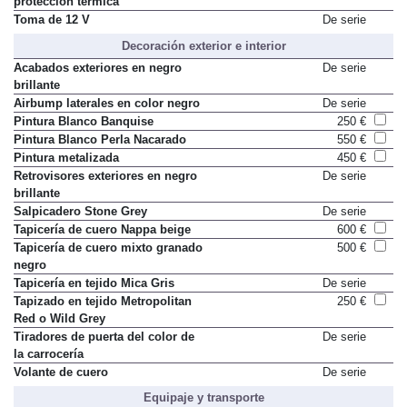
protección térmica
Toma de 12 V
De serie
Decoración exterior e interior
Acabados exteriores en negro
De serie
brillante
Airbump laterales en color negro
De serie
Pintura Blanco Banquise
250 €
Pintura Blanco Perla Nacarado
550 €
Pintura metalizada
450 €
Retrovisores exteriores en negro
De serie
brillante
Salpicadero Stone Grey
De serie
Tapicería de cuero Nappa beige
600 €
Tapicería de cuero mixto granado
500 €
negro
Tapicería en tejido Mica Gris
De serie
Tapizado en tejido Metropolitan
250 €
Red o Wild Grey
Tiradores de puerta del color de
De serie
la carrocería
Volante de cuero
De serie
Equipaje y transporte