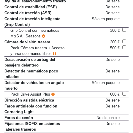
Ayuda al estacionamiento trasero
De serie
Control de estabilidad (ESP)
De serie
Control de tracción (ASR)
De serie
Control de tracción inteligente
Sólo en paquete
(Grip Control)
Grip Control con neumáticos
300 €
M&S All Seasons
Cámara de visión trasera
200 €
Pack Cámara trasera + Acceso
500 €
y arranque manos libres
Desactivación de airbag del
De serie
pasajero delantero
Detector de neumáticos poco
De serie
inflados
Detector de vehículos en ángulo
Sólo en paquete
muerto
Pack Drive Assist Plus
600 €
Dirección asistida eléctrica
De serie
Faros antiniebla con función
De serie
Cornering Light
Faros de xenón
No disponible
Fijaciones ISOFIX en asientos
De serie
laterales traseros