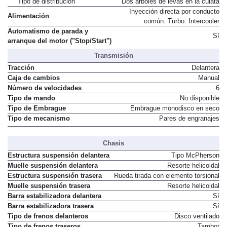
Tipo de distribución
Dos árboles de levas en la culata
Inyección directa por conducto
Alimentación
común. Turbo. Intercooler
Automatismo de parada y
Sí
arranque del motor ("Stop/Start")
Transmisión
Tracción
Delantera
Caja de cambios
Manual
Número de velocidades
6
Tipo de mando
No disponible
Tipo de Embrague
Embrague monodisco en seco
Tipo de mecanismo
Pares de engranajes
Chasis
Estructura suspensión delantera
Tipo McPherson
Muelle suspensión delantera
Resorte helicoidal
Estructura suspensión trasera
Rueda tirada con elemento torsional
Muelle suspensión trasera
Resorte helicoidal
Barra estabilizadora delantera
Sí
Barra estabilizadora trasera
Sí
Tipo de frenos delanteros
Disco ventilado
Tipo de frenos traseros
Tambor