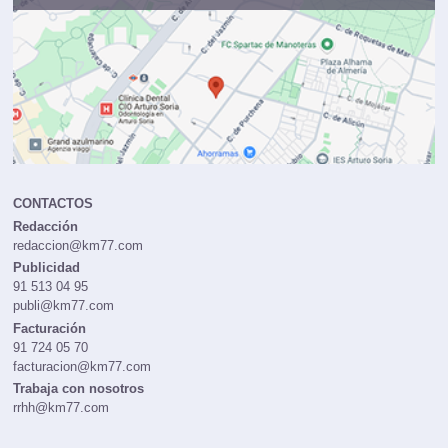
CONTACTOS
Redacción
redaccion@km77.com
Publicidad
91 513 04 95
publi@km77.com
Facturación
91 724 05 70
facturacion@km77.com
Trabaja con nosotros
rrhh@km77.com