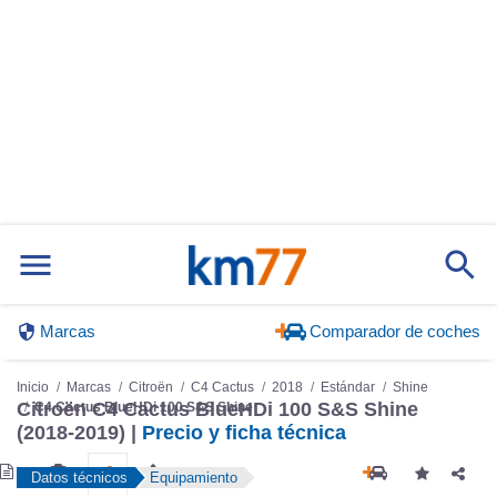
Marcas
Comparador de coches
Inicio
Marcas
Citroën
C4 Cactus
2018
Estándar
Shine
Citroën C4 Cactus BlueHDi 100 S&S Shine
C4 Cactus BlueHDi 100 S&S Shine
(2018-2019) |
Precio y ficha técnica
Datos técnicos
Equipamiento