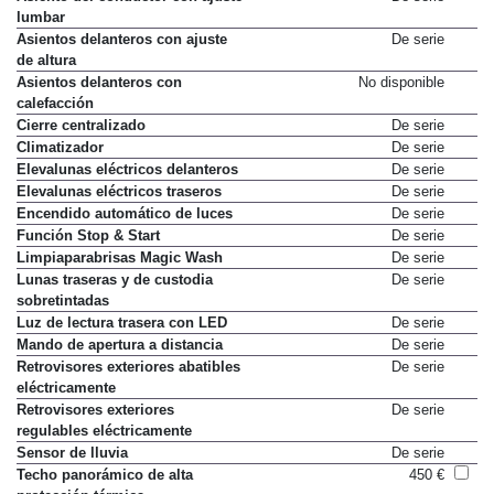
lumbar
Asientos delanteros con ajuste
De serie
de altura
Asientos delanteros con
No disponible
calefacción
Cierre centralizado
De serie
Climatizador
De serie
Elevalunas eléctricos delanteros
De serie
Elevalunas eléctricos traseros
De serie
Encendido automático de luces
De serie
Función Stop & Start
De serie
Limpiaparabrisas Magic Wash
De serie
Lunas traseras y de custodia
De serie
sobretintadas
Luz de lectura trasera con LED
De serie
Mando de apertura a distancia
De serie
Retrovisores exteriores abatibles
De serie
eléctricamente
Retrovisores exteriores
De serie
regulables eléctricamente
Sensor de lluvia
De serie
Techo panorámico de alta
450 €