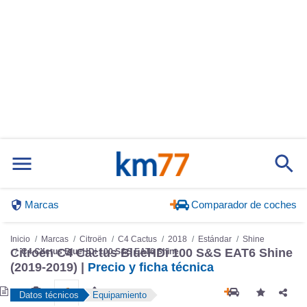
Marcas
Comparador de coches
Inicio
Marcas
Citroën
C4 Cactus
2018
Estándar
Shine
Citroën C4 Cactus BlueHDi 100 S&S EAT6 Shine
C4 Cactus BlueHDi 100 S&S EAT6 Shine
(2019-2019) |
Precio y ficha técnica
Datos técnicos
Equipamiento