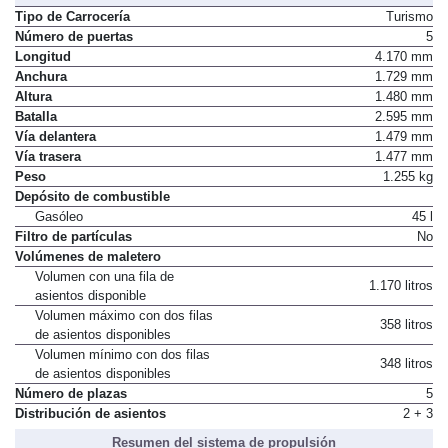
Tipo de Carrocería
Turismo
Número de puertas
5
Longitud
4.170 mm
Anchura
1.729 mm
Altura
1.480 mm
Batalla
2.595 mm
Vía delantera
1.479 mm
Vía trasera
1.477 mm
Peso
1.255 kg
Depósito de combustible
Gasóleo
45 l
Filtro de partículas
No
Volúmenes de maletero
Volumen con una fila de
1.170 litros
asientos disponible
Volumen máximo con dos filas
358 litros
de asientos disponibles
Volumen mínimo con dos filas
348 litros
de asientos disponibles
Número de plazas
5
Distribución de asientos
2 + 3
Resumen del sistema de propulsión