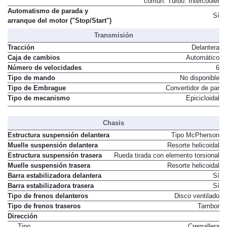
común. Turbo. Intercooler
Automatismo de parada y
Sí
arranque del motor ("Stop/Start")
Transmisión
Tracción
Delantera
Caja de cambios
Automático
Número de velocidades
6
Tipo de mando
No disponible
Tipo de Embrague
Convertidor de par
Tipo de mecanismo
Epicicloidal
Chasis
Estructura suspensión delantera
Tipo McPherson
Muelle suspensión delantera
Resorte helicoidal
Estructura suspensión trasera
Rueda tirada con elemento torsional
Muelle suspensión trasera
Resorte helicoidal
Barra estabilizadora delantera
Sí
Barra estabilizadora trasera
Sí
Tipo de frenos delanteros
Disco ventilado
Tipo de frenos traseros
Tambor
Dirección
Tipo
Cremallera