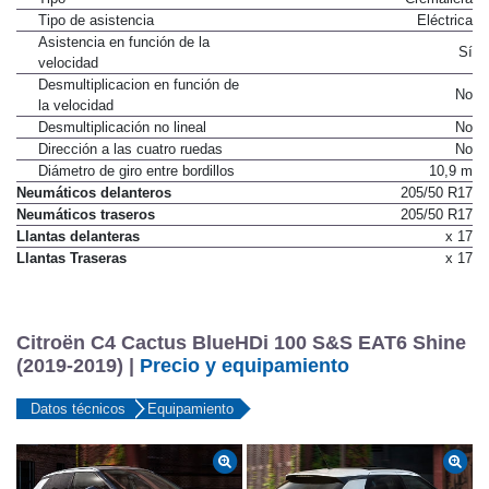
Tipo de asistencia
Eléctrica
Asistencia en función de la
Sí
velocidad
Desmultiplicacion en función de
No
la velocidad
Desmultiplicación no lineal
No
Dirección a las cuatro ruedas
No
Diámetro de giro entre bordillos
10,9 m
Neumáticos delanteros
205/50 R17
Neumáticos traseros
205/50 R17
Llantas delanteras
x 17
Llantas Traseras
x 17
Citroën C4 Cactus BlueHDi 100 S&S EAT6 Shine
(2019-2019) |
Precio y equipamiento
Datos técnicos
Equipamiento