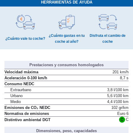
HERRAMIENTAS DE AYUDA
¿Cuánto gastas en tu
Disfruta el cambio de
¿Cuánto vale tu coche?
coche al año?
coche
Prestaciones y consumos homologados
Velocidad máxima
201 km/h
Aceleración 0-100 km/h
8,7 s
Consumo NEDC
Extraurbano
3,8 l/100 km
Urbano
5,6 l/100 km
Medio
4,4 l/100 km
Emisiones de CO₂ NEDC
102 gr/km
Normativa de emisiones
Euro 6
C
Distintivo ambiental DGT
Dimensiones, peso, capacidades