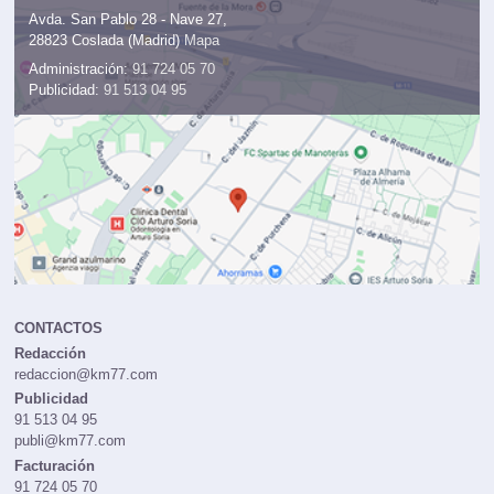
Avda. San Pablo 28 - Nave 27,
28823 Coslada (Madrid)
Mapa
Administración:
91 724 05 70
Publicidad:
91 513 04 95
CONTACTOS
Redacción
redaccion@km77.com
Publicidad
91 513 04 95
publi@km77.com
Facturación
91 724 05 70