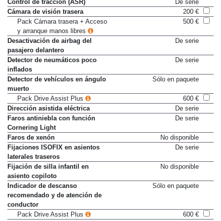
Control de tracción (ASR)
De serie
Cámara de visión trasera
200 €
Pack Cámara trasera + Acceso
500 €
y arranque manos libres
Desactivación de airbag del
De serie
pasajero delantero
Detector de neumáticos poco
De serie
inflados
Detector de vehículos en ángulo
Sólo en paquete
muerto
Pack Drive Assist Plus
600 €
Dirección asistida eléctrica
De serie
Faros antiniebla con función
De serie
Cornering Light
Faros de xenón
No disponible
Fijaciones ISOFIX en asientos
De serie
laterales traseros
Fijación de silla infantil en
No disponible
asiento copiloto
Indicador de descanso
Sólo en paquete
recomendado y de atención de
conductor
Pack Drive Assist Plus
600 €