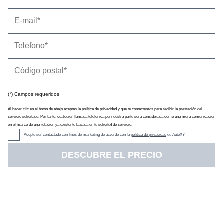
Max Hybrid -
12 fotos
(*) Campos requeridos
Al hacer clic en el botón de abajo aceptas la política de privacidad y que te contactemos para recibir la prestación del
servicio solicitado. Por tanto, cualquier llamada telefónica por nuestra parte será considerada como una mera comunicación
en el marco de una relación ya existente basada en tu solicitud de servicio.
Acepto ser contactado con fines de marketing de acuerdo con la
política de privacidad
de AutoXY
DESCUBRE EL PRECIO