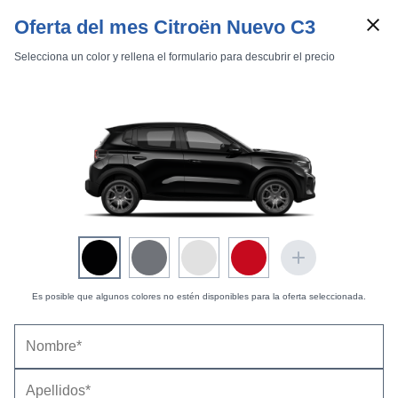
Oferta del mes Citroën Nuevo C3
Selecciona un color y rellena el formulario para descubrir el precio
Marcas
Comparador de coches
Inicio
Marcas
Citroën
C3 Aircross
2024
Estándar
Citroën C3 Aircross (2024) |
Fotos Exteriores
Exteriores
Interiores
Es posible que algunos colores no estén disponibles para la oferta seleccionada.