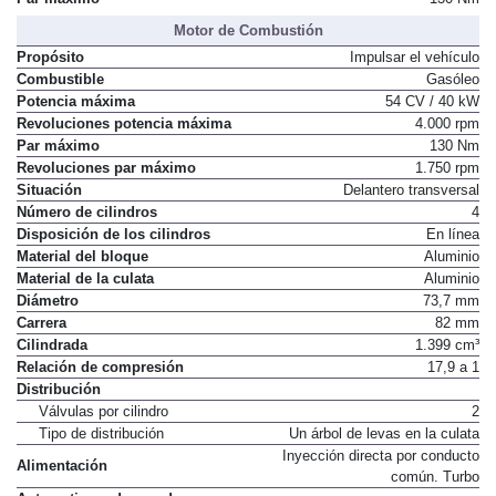
Motor de Combustión
Propósito
Impulsar el vehículo
Combustible
Gasóleo
Potencia máxima
54 CV / 40 kW
Revoluciones potencia máxima
4.000 rpm
Par máximo
130 Nm
Revoluciones par máximo
1.750 rpm
Situación
Delantero transversal
Número de cilindros
4
Disposición de los cilindros
En línea
Material del bloque
Aluminio
Material de la culata
Aluminio
Diámetro
73,7 mm
Carrera
82 mm
Cilindrada
1.399 cm³
Relación de compresión
17,9 a 1
Distribución
Válvulas por cilindro
2
Tipo de distribución
Un árbol de levas en la culata
Inyección directa por conducto
Alimentación
común. Turbo