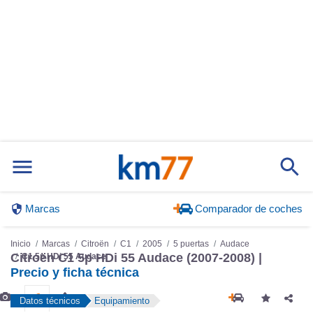
Marcas
Comparador de coches
Inicio
Marcas
Citroën
C1
2005
5 puertas
Audace
Citroën C1 5p HDi 55 Audace (2007-2008) |
C1 5p HDi 55 Audace
Precio y ficha técnica
Datos técnicos
Equipamiento