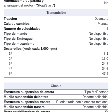
Automatismo de parada y
No
arranque del motor ("Stop/Start")
Transmisión
Tracción
Delantera
Caja de cambios
Manual
Número de velocidades
5
Tipo de mando
No disponible
Tipo de Embrague
No disponible
Tipo de mecanismo
No disponible
Desarrollos (km/h cada 1.000 rpm)
1ª
8,1
2ª
15,0
3ª
24,7
4ª
34,6
5ª
47,2
Chasis
Estructura suspensión delantera
Tipo McPherson
Muelle suspensión delantera
Resorte helicoidal
Estructura suspensión trasera
Rueda tirada con elemento torsional
Muelle suspensión trasera
Resorte helicoidal
Barra estabilizadora delantera
Sí