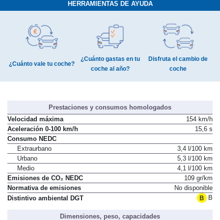
HERRAMIENTAS DE AYUDA
¿Cuánto gastas en tu
Disfruta el cambio de
¿Cuánto vale tu coche?
coche al año?
coche
Prestaciones y consumos homologados
Velocidad máxima
154 km/h
Aceleración 0-100 km/h
15,6 s
Consumo NEDC
Extraurbano
3,4 l/100 km
Urbano
5,3 l/100 km
Medio
4,1 l/100 km
Emisiones de CO₂ NEDC
109 gr/km
Normativa de emisiones
No disponible
B
Distintivo ambiental DGT
Dimensiones, peso, capacidades