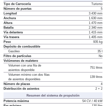
Tipo de Carrocería
Turismo
Número de puertas
5
Longitud
3.430 mm
Anchura
1.630 mm
Altura
1.470 mm
Batalla
2.340 mm
Vía delantera
1.415 mm
Vía trasera
1.405 mm
Peso
935 kg
Depósito de combustible
Gasóleo
35 l
Filtro de partículas
No
Volúmenes de maletero
Volumen con una fila de
751 litros
asientos disponible
Volumen mínimo con dos filas
139 litros
de asientos disponibles
Número de plazas
4
Distribución de asientos
2 + 2
Resumen del sistema de propulsión
Potencia máxima
54 CV / 40 kW
Par máximo
130 Nm