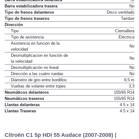
Barra estabilizadora trasera
No
Tipo de frenos delanteros
Disco ventilado
Tipo de frenos traseros
Tambor
Dirección
Tipo
Cremallera
Tipo de asistencia
Eléctrica
Asistencia en función de la
No
velocidad
Desmultiplicacion en función de
No
la velocidad
Desmultiplicación no lineal
No
Dirección a las cuatro ruedas
No
Diámetro de giro entre bordillos
9,5 m
Vueltas de volante entre topes
3,3
Neumáticos delanteros
155/65 R14
Neumáticos traseros
155/65 R14
Llantas delanteras
4.5 x 14
Llantas Traseras
4.5 x 14
Citroën C1 5p HDi 55 Audace (2007-2008) |