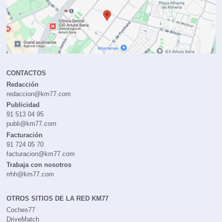
CONTACTOS
Redacción
redaccion@km77.com
Publicidad
91 513 04 95
publi@km77.com
Facturación
91 724 05 70
facturacion@km77.com
Trabaja con nosotros
rrhh@km77.com
OTROS SITIOS DE LA RED KM77
Coches77
DriveMatch