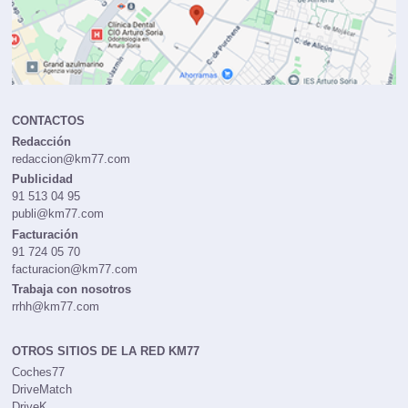
CONTACTOS
Redacción
redaccion@km77.com
Publicidad
91 513 04 95
publi@km77.com
Facturación
91 724 05 70
facturacion@km77.com
Trabaja con nosotros
rrhh@km77.com
OTROS SITIOS DE LA RED KM77
Coches77
DriveMatch
DriveK