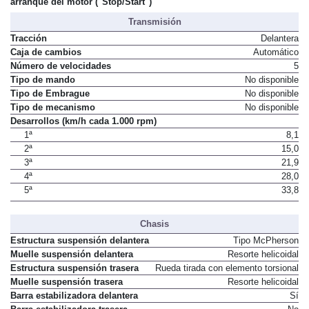
arranque del motor ("Stop/Start")
Transmisión
Tracción
Delantera
Caja de cambios
Automático
Número de velocidades
5
Tipo de mando
No disponible
Tipo de Embrague
No disponible
Tipo de mecanismo
No disponible
Desarrollos (km/h cada 1.000 rpm)
1ª
8,1
2ª
15,0
3ª
21,9
4ª
28,0
5ª
33,8
Chasis
Estructura suspensión delantera
Tipo McPherson
Muelle suspensión delantera
Resorte helicoidal
Estructura suspensión trasera
Rueda tirada con elemento torsional
Muelle suspensión trasera
Resorte helicoidal
Barra estabilizadora delantera
Sí