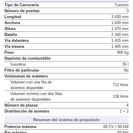
Tipo de Carrocería
Turismo
Número de puertas
3
Longitud
3.430 mm
Anchura
1.630 mm
Altura
1.470 mm
Batalla
2.340 mm
Vía delantera
1.415 mm
Vía trasera
1.405 mm
Peso
900 kg
Depósito de combustible
Gasolina
35 l
Filtro de partículas
No
Volúmenes de maletero
Volumen con una fila de
712 litros
asientos disponible
Volumen mínimo con dos filas
139 litros
de asientos disponibles
Número de plazas
4
Distribución de asientos
2 + 2
Resumen del sistema de propulsión
Potencia máxima
68 CV / 50 kW
Par máximo
93 Nm