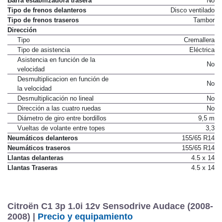
Barra estabilizadora trasera
No
Tipo de frenos delanteros
Disco ventilado
Tipo de frenos traseros
Tambor
Dirección
Tipo
Cremallera
Tipo de asistencia
Eléctrica
Asistencia en función de la
No
velocidad
Desmultiplicacion en función de
No
la velocidad
Desmultiplicación no lineal
No
Dirección a las cuatro ruedas
No
Diámetro de giro entre bordillos
9,5 m
Vueltas de volante entre topes
3,3
Neumáticos delanteros
155/65 R14
Neumáticos traseros
155/65 R14
Llantas delanteras
4.5 x 14
Llantas Traseras
4.5 x 14
Citroën C1 3p 1.0i 12v Sensodrive Audace (2008-
2008) |
Precio y equipamiento