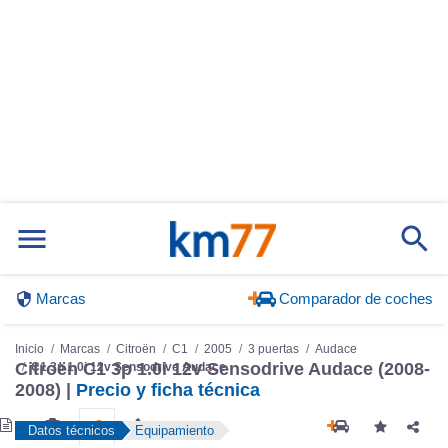
Marcas
Comparador de coches
Inicio
Marcas
Citroën
C1
2005
3 puertas
Audace
Citroën C1 3p 1.0i 12v Sensodrive Audace (2008-
C1 3p 1.0i 12v Sensodrive Audace
2008) |
Precio y ficha técnica
Datos técnicos
Equipamiento