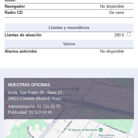
móvil
Navegador
No disponible
Radio CD
De serie
Llantas y neumáticos
Llantas de aleación
290 €
Varios
Alarma antirrobo
No disponible
NUESTRAS OFICINAS
Avda. San Pablo 28 - Nave 27,
28823 Coslada (Madrid)
Mapa
Administración:
91 724 05 70
Publicidad:
91 513 04 95