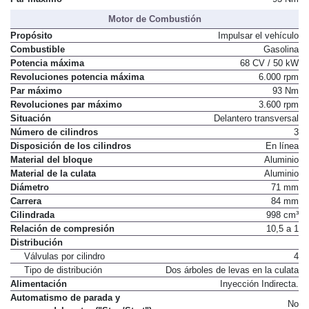
Par máximo
93 Nm
Motor de Combustión
Propósito
Impulsar el vehículo
Combustible
Gasolina
Potencia máxima
68 CV / 50 kW
Revoluciones potencia máxima
6.000 rpm
Par máximo
93 Nm
Revoluciones par máximo
3.600 rpm
Situación
Delantero transversal
Número de cilindros
3
Disposición de los cilindros
En línea
Material del bloque
Aluminio
Material de la culata
Aluminio
Diámetro
71 mm
Carrera
84 mm
Cilindrada
998 cm³
Relación de compresión
10,5 a 1
Distribución
Válvulas por cilindro
4
Tipo de distribución
Dos árboles de levas en la culata
Alimentación
Inyección Indirecta.
Automatismo de parada y