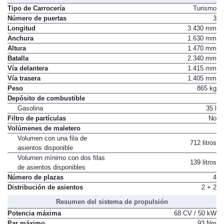
Dimensiones, peso, capacidades
Tipo de Carrocería
Turismo
Número de puertas
3
Longitud
3.430 mm
Anchura
1.630 mm
Altura
1.470 mm
Batalla
2.340 mm
Vía delantera
1.415 mm
Vía trasera
1.405 mm
Peso
865 kg
Depósito de combustible
Gasolina
35 l
Filtro de partículas
No
Volúmenes de maletero
Volumen con una fila de
712 litros
asientos disponible
Volumen mínimo con dos filas
139 litros
de asientos disponibles
Número de plazas
4
Distribución de asientos
2 + 2
Resumen del sistema de propulsión
Potencia máxima
68 CV / 50 kW