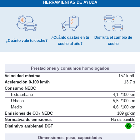
HERRAMIENTAS DE AYUDA
¿Cuánto gastas en tu
Disfruta el cambio de
¿Cuánto vale tu coche?
coche al año?
coche
Prestaciones y consumos homologados
Velocidad máxima
157 km/h
Aceleración 0-100 km/h
13,7 s
Consumo NEDC
Extraurbano
4,1 l/100 km
Urbano
5,5 l/100 km
Medio
4,6 l/100 km
Emisiones de CO₂ NEDC
109 gr/km
Normativa de emisiones
No disponible
C
Distintivo ambiental DGT