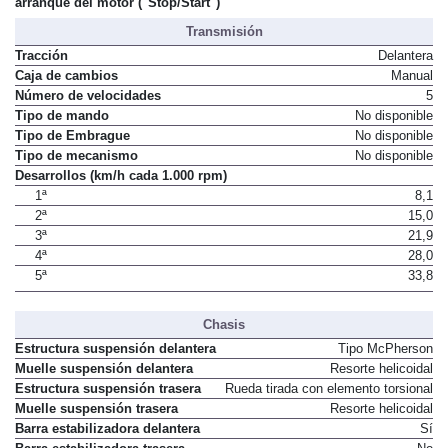
No
arranque del motor ("Stop/Start")
Transmisión
Tracción
Delantera
Caja de cambios
Manual
Número de velocidades
5
Tipo de mando
No disponible
Tipo de Embrague
No disponible
Tipo de mecanismo
No disponible
Desarrollos (km/h cada 1.000 rpm)
1ª
8,1
2ª
15,0
3ª
21,9
4ª
28,0
5ª
33,8
Chasis
Estructura suspensión delantera
Tipo McPherson
Muelle suspensión delantera
Resorte helicoidal
Estructura suspensión trasera
Rueda tirada con elemento torsional
Muelle suspensión trasera
Resorte helicoidal
Barra estabilizadora delantera
Sí