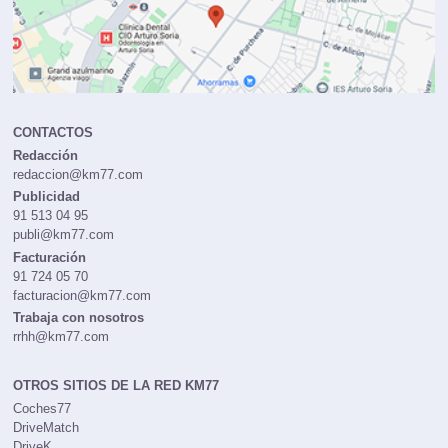
CONTACTOS
Redacción
redaccion@km77.com
Publicidad
91 513 04 95
publi@km77.com
Facturación
91 724 05 70
facturacion@km77.com
Trabaja con nosotros
rrhh@km77.com
OTROS SITIOS DE LA RED KM77
Coches77
DriveMatch