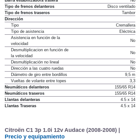
Barra estabilizadora trasera
No
Tipo de frenos delanteros
Disco ventilado
Tipo de frenos traseros
Tambor
Dirección
Tipo
Cremallera
Tipo de asistencia
Eléctrica
Asistencia en función de la
No
velocidad
Desmultiplicacion en función de
No
la velocidad
Desmultiplicación no lineal
No
Dirección a las cuatro ruedas
No
Diámetro de giro entre bordillos
9,5 m
Vueltas de volante entre topes
3,3
Neumáticos delanteros
155/65 R14
Neumáticos traseros
155/65 R14
Llantas delanteras
4.5 x 14
Llantas Traseras
4.5 x 14
Citroën C1 3p 1.0i 12v Audace (2008-2008) |