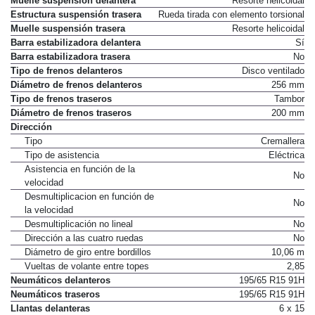
Muelle suspensión delantera
Resorte helicoidal
Estructura suspensión trasera
Rueda tirada con elemento torsional
Muelle suspensión trasera
Resorte helicoidal
Barra estabilizadora delantera
Sí
Barra estabilizadora trasera
No
Tipo de frenos delanteros
Disco ventilado
Diámetro de frenos delanteros
256 mm
Tipo de frenos traseros
Tambor
Diámetro de frenos traseros
200 mm
Dirección
Tipo
Cremallera
Tipo de asistencia
Eléctrica
Asistencia en función de la
No
velocidad
Desmultiplicacion en función de
No
la velocidad
Desmultiplicación no lineal
No
Dirección a las cuatro ruedas
No
Diámetro de giro entre bordillos
10,06 m
Vueltas de volante entre topes
2,85
Neumáticos delanteros
195/65 R15 91H
Neumáticos traseros
195/65 R15 91H
Llantas delanteras
6 x 15