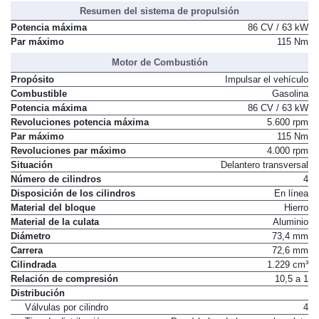
Resumen del sistema de propulsión
Potencia máxima
86 CV / 63 kW
Par máximo
115 Nm
Motor de Combustión
Propósito
Impulsar el vehículo
Combustible
Gasolina
Potencia máxima
86 CV / 63 kW
Revoluciones potencia máxima
5.600 rpm
Par máximo
115 Nm
Revoluciones par máximo
4.000 rpm
Situación
Delantero transversal
Número de cilindros
4
Disposición de los cilindros
En línea
Material del bloque
Hierro
Material de la culata
Aluminio
Diámetro
73,4 mm
Carrera
72,6 mm
Cilindrada
1.229 cm³
Relación de compresión
10,5 a 1
Distribución
Válvulas por cilindro
4