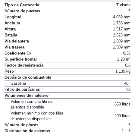
Tipo de Carrocería
Turismo
Número de puertas
5
Longitud
4.039 mm
Anchura
1.735 mm
Altura
1.517 mm
Batalla
2.525 mm
Vía delantera
1.509 mm
Vía trasera
1.509 mm
Coeficiente Cx
0,36
Superficie frontal
2,23 m²
Factor de resistencia
0,8
Peso
1.135 kg
Depósito de combustible
Gasolina
40 l
Filtro de partículas
No
Volúmenes de maletero
Volumen con una fila de
653 litros
asientos disponible
Volumen mínimo con dos filas
290 litros
de asientos disponibles
Número de plazas
5
Distribución de asientos
2 + 3