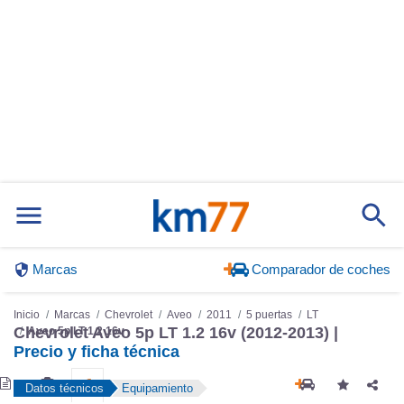
Marcas
Comparador de coches
Inicio
Marcas
Chevrolet
Aveo
2011
5 puertas
LT
Chevrolet Aveo 5p LT 1.2 16v (2012-2013) |
Aveo 5p LT 1.2 16v
Precio y ficha técnica
Datos técnicos
Equipamiento