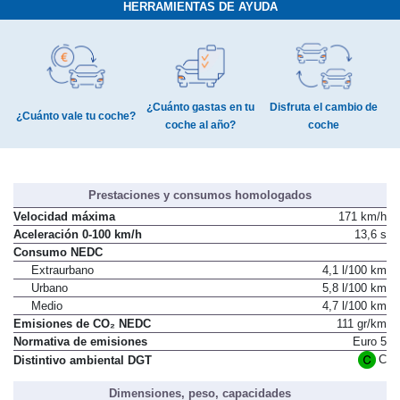
HERRAMIENTAS DE AYUDA
¿Cuánto gastas en tu
Disfruta el cambio de
¿Cuánto vale tu coche?
coche al año?
coche
Prestaciones y consumos homologados
Velocidad máxima
171 km/h
Aceleración 0-100 km/h
13,6 s
Consumo NEDC
Extraurbano
4,1 l/100 km
Urbano
5,8 l/100 km
Medio
4,7 l/100 km
Emisiones de CO₂ NEDC
111 gr/km
Normativa de emisiones
Euro 5
C
Distintivo ambiental DGT
Dimensiones, peso, capacidades