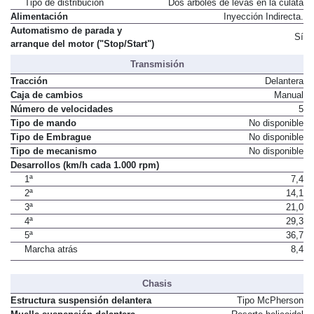
Tipo de distribución
Dos árboles de levas en la culata
Alimentación
Inyección Indirecta.
Automatismo de parada y
Sí
arranque del motor ("Stop/Start")
Transmisión
Tracción
Delantera
Caja de cambios
Manual
Número de velocidades
5
Tipo de mando
No disponible
Tipo de Embrague
No disponible
Tipo de mecanismo
No disponible
Desarrollos (km/h cada 1.000 rpm)
1ª
7,4
2ª
14,1
3ª
21,0
4ª
29,3
5ª
36,7
Marcha atrás
8,4
Chasis
Estructura suspensión delantera
Tipo McPherson