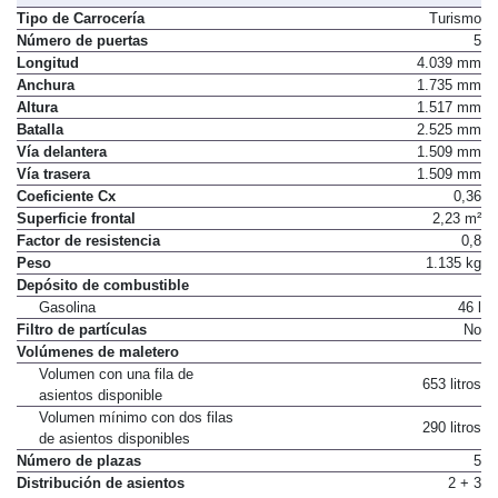
Tipo de Carrocería
Turismo
Número de puertas
5
Longitud
4.039 mm
Anchura
1.735 mm
Altura
1.517 mm
Batalla
2.525 mm
Vía delantera
1.509 mm
Vía trasera
1.509 mm
Coeficiente Cx
0,36
Superficie frontal
2,23 m²
Factor de resistencia
0,8
Peso
1.135 kg
Depósito de combustible
Gasolina
46 l
Filtro de partículas
No
Volúmenes de maletero
Volumen con una fila de
653 litros
asientos disponible
Volumen mínimo con dos filas
290 litros
de asientos disponibles
Número de plazas
5
Distribución de asientos
2 + 3