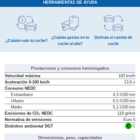
HERRAMIENTAS DE AYUDA
¿Cuánto gastas en tu
Disfruta el cambio de
¿Cuánto vale tu coche?
coche al año?
coche
Prestaciones y consumos homologados
Velocidad máxima
183 km/h
Aceleración 0-100 km/h
13,6 s
Consumo NEDC
Extraurbano
4,3 l/100 km
Urbano
6,5 l/100 km
Medio
5,1 l/100 km
Emisiones de CO₂ NEDC
119 gr/km
Normativa de emisiones
Euro 5
C
Distintivo ambiental DGT
Dimensiones, peso, capacidades