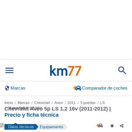
Marcas
Comparador de coches
Inicio
Marcas
Chevrolet
Aveo
2011
5 puertas
LS
Chevrolet Aveo 5p LS 1.2 16v (2011-2012) |
Aveo 5p LS 1.2 16v
Precio y ficha técnica
Datos técnicos
Equipamiento