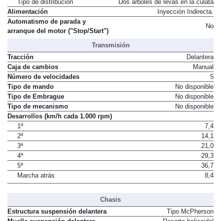
Tipo de distribución
Dos árboles de levas en la culata
Alimentación
Inyección Indirecta.
Automatismo de parada y
No
arranque del motor ("Stop/Start")
Transmisión
Tracción
Delantera
Caja de cambios
Manual
Número de velocidades
5
Tipo de mando
No disponible
Tipo de Embrague
No disponible
Tipo de mecanismo
No disponible
Desarrollos (km/h cada 1.000 rpm)
1ª
7,4
2ª
14,1
3ª
21,0
4ª
29,3
5ª
36,7
Marcha atrás
8,4
Chasis
Estructura suspensión delantera
Tipo McPherson