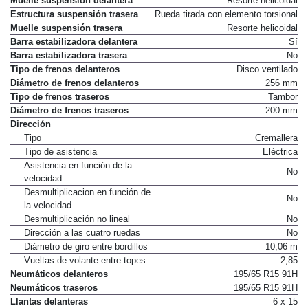
Muelle suspensión delantera
Resorte helicoidal
Estructura suspensión trasera
Rueda tirada con elemento torsional
Muelle suspensión trasera
Resorte helicoidal
Barra estabilizadora delantera
Sí
Barra estabilizadora trasera
No
Tipo de frenos delanteros
Disco ventilado
Diámetro de frenos delanteros
256 mm
Tipo de frenos traseros
Tambor
Diámetro de frenos traseros
200 mm
Dirección
Tipo
Cremallera
Tipo de asistencia
Eléctrica
Asistencia en función de la
No
velocidad
Desmultiplicacion en función de
No
la velocidad
Desmultiplicación no lineal
No
Dirección a las cuatro ruedas
No
Diámetro de giro entre bordillos
10,06 m
Vueltas de volante entre topes
2,85
Neumáticos delanteros
195/65 R15 91H
Neumáticos traseros
195/65 R15 91H
Llantas delanteras
6 x 15