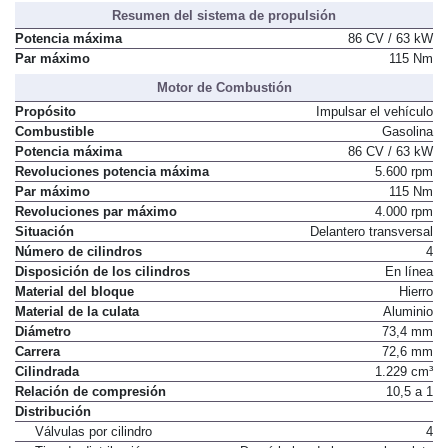
Resumen del sistema de propulsión
Potencia máxima
86 CV / 63 kW
Par máximo
115 Nm
Motor de Combustión
Propósito
Impulsar el vehículo
Combustible
Gasolina
Potencia máxima
86 CV / 63 kW
Revoluciones potencia máxima
5.600 rpm
Par máximo
115 Nm
Revoluciones par máximo
4.000 rpm
Situación
Delantero transversal
Número de cilindros
4
Disposición de los cilindros
En línea
Material del bloque
Hierro
Material de la culata
Aluminio
Diámetro
73,4 mm
Carrera
72,6 mm
Cilindrada
1.229 cm³
Relación de compresión
10,5 a 1
Distribución
Válvulas por cilindro
4