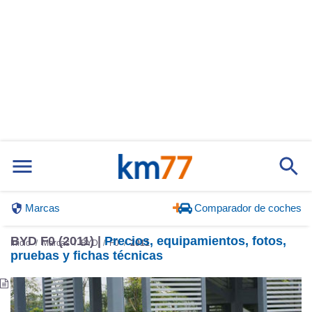
Marcas
Comparador de coches
BYD F0 (2011) |
Precios, equipamientos, fotos,
Inicio
Marcas
BYD
F0
2011
pruebas y fichas técnicas