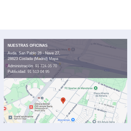
NUESTRAS OFICINAS
Avda. San Pablo 28 - Nave 27,
28823 Coslada (Madrid)
Mapa
Administración:
91 724 05 70
Publicidad:
91 513 04 95