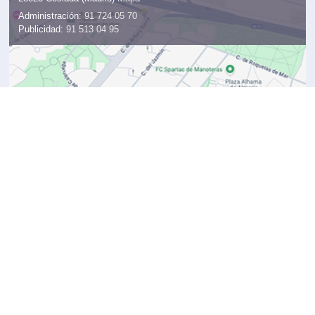
Administración:
91 724 05 70
Publicidad:
91 513 04 95
CONTACTOS
Redacción
redaccion@km77.com
Publicidad
91 513 04 95
publi@km77.com
Facturación
91 724 05 70
facturacion@km77.com
Trabaja con nosotros