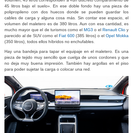
volumen, 45 litros corresponden a «un discreto compartimento de
45 litros bajo el suelo». En ese doble fondo hay una pieza de
polipropileno con dos huecos donde se pueden guardar los
cables de carga y alguna cosa más. Sin contar ese espacio, el
volumen del maletero es de 380 litros. Aun con esa cantidad, es
mucho mayor que el de turismos como el
MG3
o el
Renault Clio
y
parecido al de SUV como el
Fiat 600
(385 litros) o el
Opel Mokka
(350 litros), todos ellos híbridos no enchufables.
Hay una bandeja para tapar el equipaje en el maletero. Es una
pieza de tejido muy sencillo que cuelga de unos cordones y que
no deja muy buena impresión. También hay argollas en el piso
para poder sujetar la carga o colocar una red.