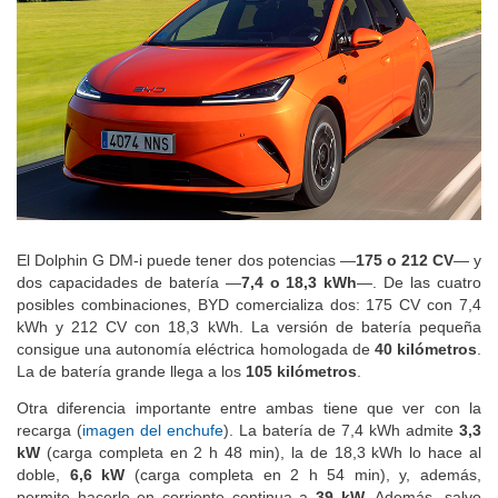
El Dolphin G DM-i puede tener dos potencias —
175 o 212 CV
— y
dos capacidades de batería —
7,4 o 18,3 kWh
—. De las cuatro
posibles combinaciones, BYD comercializa dos: 175 CV con 7,4
kWh y 212 CV con 18,3 kWh. La versión de batería pequeña
consigue una autonomía eléctrica homologada de
40 kilómetros
.
La de batería grande llega a los
105 kilómetros
.
Otra diferencia importante entre ambas tiene que ver con la
recarga (
imagen del enchufe
). La batería de 7,4 kWh admite
3,3
kW
(carga completa en 2 h 48 min), la de 18,3 kWh lo hace al
doble,
6,6 kW
(carga completa en 2 h 54 min), y, además,
permite hacerlo en corriente continua a
39 kW
. Además, salvo