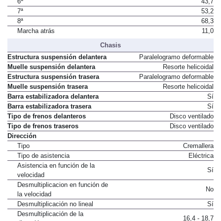
6ª
43,7
7ª
53,2
8ª
68,3
Marcha atrás
11,0
Chasis
Estructura suspensión delantera
Paralelogramo deformable
Muelle suspensión delantera
Resorte helicoidal
Estructura suspensión trasera
Paralelogramo deformable
Muelle suspensión trasera
Resorte helicoidal
Barra estabilizadora delantera
Sí
Barra estabilizadora trasera
Sí
Tipo de frenos delanteros
Disco ventilado
Tipo de frenos traseros
Disco ventilado
Dirección
Tipo
Cremallera
Tipo de asistencia
Eléctrica
Asistencia en función de la
Sí
velocidad
Desmultiplicacion en función de
No
la velocidad
Desmultiplicación no lineal
Sí
Desmultiplicación de la
16,4 - 18,7