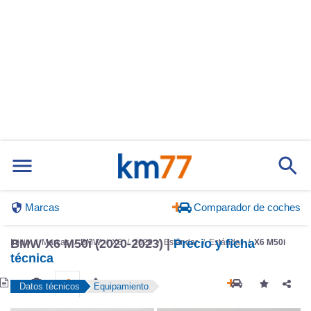
Marcas
Comparador de coches
BMW X6 M50i (2020-2023) |
Precio y ficha
Inicio
Marcas
BMW
X6
2020
Estándar
Estándar
X6 M50i
técnica
Datos técnicos
Equipamiento