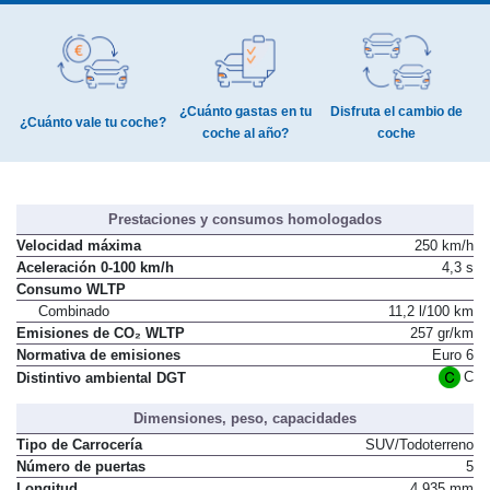
¿Cuánto gastas en tu
Disfruta el cambio de
¿Cuánto vale tu coche?
coche al año?
coche
Prestaciones y consumos homologados
Velocidad máxima
250 km/h
Aceleración 0-100 km/h
4,3 s
Consumo WLTP
Combinado
11,2 l/100 km
Emisiones de CO₂ WLTP
257 gr/km
Normativa de emisiones
Euro 6
C
Distintivo ambiental DGT
Dimensiones, peso, capacidades
Tipo de Carrocería
SUV/Todoterreno
Número de puertas
5
Longitud
4.935 mm