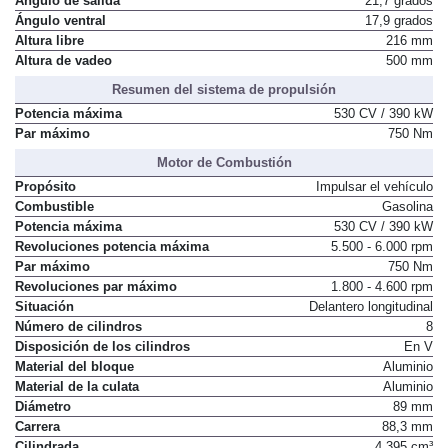
Ángulo de salida
21,7 grados
Ángulo ventral
17,9 grados
Altura libre
216 mm
Altura de vadeo
500 mm
Resumen del sistema de propulsión
Potencia máxima
530 CV / 390 kW
Par máximo
750 Nm
Motor de Combustión
Propósito
Impulsar el vehículo
Combustible
Gasolina
Potencia máxima
530 CV / 390 kW
Revoluciones potencia máxima
5.500 - 6.000 rpm
Par máximo
750 Nm
Revoluciones par máximo
1.800 - 4.600 rpm
Situación
Delantero longitudinal
Número de cilindros
8
Disposición de los cilindros
En V
Material del bloque
Aluminio
Material de la culata
Aluminio
Diámetro
89 mm
Carrera
88,3 mm
Cilindrada
4.395 cm³