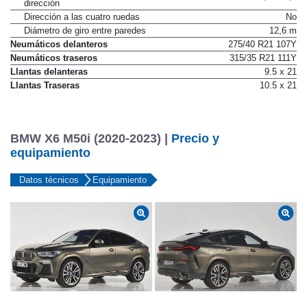
dirección
Dirección a las cuatro ruedas
No
Diámetro de giro entre paredes
12,6 m
Neumáticos delanteros
275/40 R21 107Y
Neumáticos traseros
315/35 R21 111Y
Llantas delanteras
9.5 x 21
Llantas Traseras
10.5 x 21
BMW X6 M50i (2020-2023) |
Precio y
equipamiento
Datos técnicos
Equipamiento