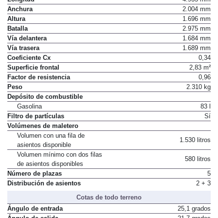
Anchura
2.004 mm
Altura
1.696 mm
Batalla
2.975 mm
Vía delantera
1.684 mm
Vía trasera
1.689 mm
Coeficiente Cx
0,34
Superficie frontal
2,83 m²
Factor de resistencia
0,96
Peso
2.310 kg
Depósito de combustible
Gasolina
83 l
Filtro de partículas
Sí
Volúmenes de maletero
Volumen con una fila de
1.530 litros
asientos disponible
Volumen mínimo con dos filas
580 litros
de asientos disponibles
Número de plazas
5
Distribución de asientos
2 + 3
Cotas de todo terreno
Ángulo de entrada
25,1 grados