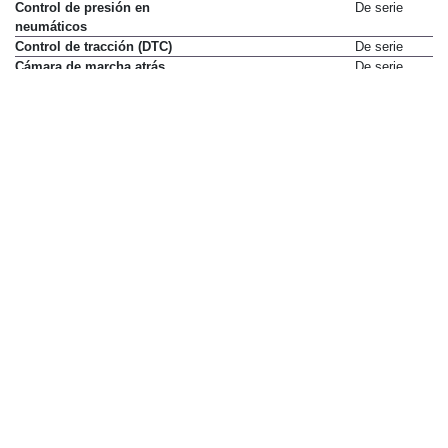
Control de presión en
De serie
neumáticos
Control de tracción (DTC)
De serie
Cámara de marcha atrás
De serie
Desactivación de airbag del
De serie
pasajero delantero
Diferencial deportivo M
De serie
Dirección asistida Servotronic
De serie
Distribución electrónica de
De serie
frenado (EBD)
Faros LED (luz de cruce y
De serie
carretera)
Faros antiniebla
No disponible
Faros autoadaptables
De serie
Fijación ISOFIX incluido Top
De serie
Tether en asientos exteriores de
2ª fila
Frenos deportivos M
De serie
Indicador de desgaste de
De serie
pastillas de freno
Levas de cambio en el volante
De serie
Llamada de emergencia
De serie
inteligente incluyendo