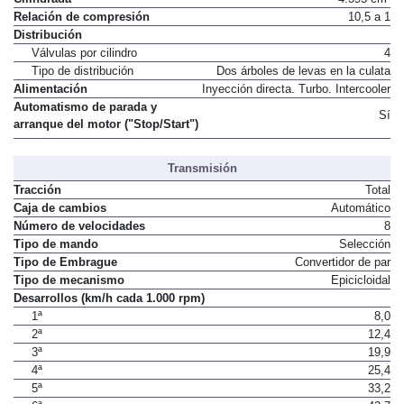
Relación de compresión
10,5 a 1
Distribución
Válvulas por cilindro
4
Tipo de distribución
Dos árboles de levas en la culata
Alimentación
Inyección directa. Turbo. Intercooler
Automatismo de parada y
Sí
arranque del motor ("Stop/Start")
Transmisión
Tracción
Total
Caja de cambios
Automático
Número de velocidades
8
Tipo de mando
Selección
Tipo de Embrague
Convertidor de par
Tipo de mecanismo
Epicicloidal
Desarrollos (km/h cada 1.000 rpm)
1ª
8,0
2ª
12,4
3ª
19,9
4ª
25,4
5ª
33,2