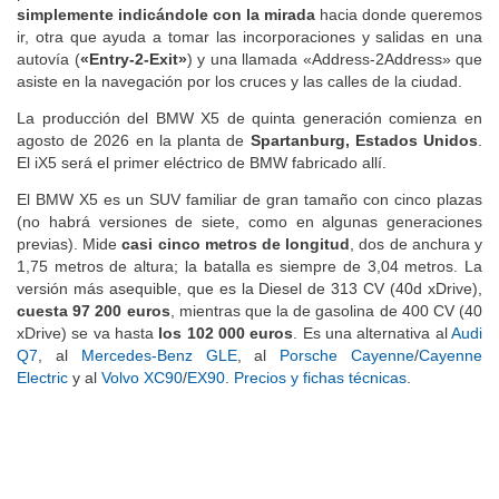
simplemente indicándole con la mirada
hacia donde queremos
ir, otra que ayuda a tomar las incorporaciones y salidas en una
autovía (
«Entry-2-Exit»
) y una llamada «Address-2Address» que
asiste en la navegación por los cruces y las calles de la ciudad.
La producción del BMW X5 de quinta generación comienza en
agosto de 2026 en la planta de
Spartanburg, Estados Unidos
.
El iX5 será el primer eléctrico de BMW fabricado allí.
El BMW X5 es un SUV familiar de gran tamaño con cinco plazas
(no habrá versiones de siete, como en algunas generaciones
previas). Mide
casi cinco metros de longitud
, dos de anchura y
1,75 metros de altura; la batalla es siempre de 3,04 metros. La
versión más asequible, que es la Diesel de 313 CV (40d xDrive),
cuesta 97 200 euros
, mientras que la de gasolina de 400 CV (40
xDrive) se va hasta
los 102 000 euros
. Es una alternativa al
Audi
Q7
, al
Mercedes-Benz GLE
, al
Porsche Cayenne
/
Cayenne
Electric
y al
Volvo XC90
/
EX90
.
Precios y fichas técnicas
.