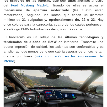
los tiradores de las puertas, que son unas aletillas
al estilo
del
Ford Mustang Mach-E
. Tirando de ellas se activa el
mecanismo de apertura motorizado
(las cuatro están
motorizadas). Segundo, las llantas, que tienen un diámetro
mínimo de
21 pulgadas y, opcionalmente de, 22 o 23
. Hay
once colores para la carrocería, cuatro de los cuales pertenecen
al catálogo BMW Individual (es decir, son más caros).
El habitáculo es un reflejo de las
últimas tecnologías y
tendencias de diseño de BMW
en interiores. Transmite una
buena impresión de calidad, los asientos son confortables y es
amplio, aunque menos de lo que cabría esperar de un coche tan
grande por fuera (
más información en las impresiones del
interior
).