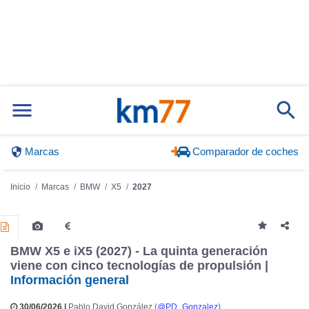
Marcas
Comparador de coches
Inicio
Marcas
BMW
X5
2027
BMW X5 e iX5 (2027) - La quinta generación
viene con cinco tecnologías de propulsión |
Información general
30/06/2026 |
Pablo David González (
@PD_Gonzalez
)