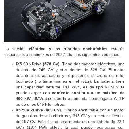
La versión
eléctrica y las híbridas enchufables
estarán
disponibles a comienzos de 2027. Son las siguientes versiones.
iX5 60 xDrive (578 CV)
. Tiene dos motores eléctricos, uno
delante de 249 CV y otro detrás de 329 CV. El motor
delantero es asíncrono y el posterior, síncrono de rotor
bobinado (no tiene imanes en el rotor). La batería tiene
una capacidad neta de 141 kWh, es de tipo NCM y se
puede cargar con
corriente continua a un máximo de
460 kW
. BMW dice que la autonomía homologada WLTP
es de unos 845 kilómetros.
X5 50e xDrive (489 CV)
. Híbrido enchufable con un motor
de gasolina de seis cilindros y 313 CV y un motor eléctrico
de 197 CV. Este último se alimenta de una batería de 22,1
kWh (18,7 kWh útiles), la cual puede recargarse con