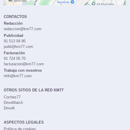
CONTACTOS
Redacción
redaccion@km77.com
Publicidad
91 513 04 95
publi@km77.com
Facturación
91 724 05 70
facturacion@km77.com
Trabaja con nosotros
rrhh@km77.com
OTROS SITIOS DE LA RED KM77
Coches77
DriveMatch
DriveK
ASPECTOS LEGALES
Política de cookies