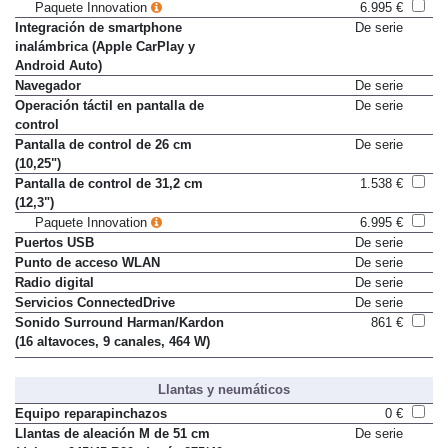
Control por gestos
431 €
Paquete Innovation
6.995 €
Integración de smartphone
De serie
inalámbrica (Apple CarPlay y
Android Auto)
Navegador
De serie
Operación táctil en pantalla de
De serie
control
Pantalla de control de 26 cm
De serie
(10,25")
Pantalla de control de 31,2 cm
1.538 €
(12,3")
Paquete Innovation
6.995 €
Puertos USB
De serie
Punto de acceso WLAN
De serie
Radio digital
De serie
Servicios ConnectedDrive
De serie
Sonido Surround Harman/Kardon
861 €
(16 altavoces, 9 canales, 464 W)
Llantas y neumáticos
Equipo reparapinchazos
0 €