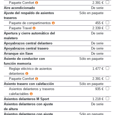
Acceso sin llave
800 €
Paquete Comfort
2.391 €
Aire acondicionado
De serie
Ajuste del respaldo de asientos
Sólo en paquete
traseros
Paquete de compartimentos
455 €
Paquete Travel
2.339 €
Apertura y cierre automático del
De serie
maletero
Apoyabrazos central delantero
De serie
Apoyabrazos central trasero
De serie
Arranque sin llave
De serie
Asiento de conductor con
Sólo en paquete
función memoria
Reglaje eléctrico de asientos
1.477 €
delanteros
Paquete Comfort
2.391 €
Asiento trasero con calefacción
Sólo en paquete
Asientos delanteros y traseros
935 €
calefactables
Asientos delanteros M Sport
1.218 €
Asientos delanteros con ajuste
De serie
de altura