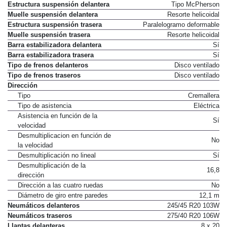
Chasis
Estructura suspensión delantera
Tipo McPherson
Muelle suspensión delantera
Resorte helicoidal
Estructura suspensión trasera
Paralelogramo deformable
Muelle suspensión trasera
Resorte helicoidal
Barra estabilizadora delantera
Sí
Barra estabilizadora trasera
Sí
Tipo de frenos delanteros
Disco ventilado
Tipo de frenos traseros
Disco ventilado
Dirección
Tipo
Cremallera
Tipo de asistencia
Eléctrica
Asistencia en función de la
Sí
velocidad
Desmultiplicacion en función de
No
la velocidad
Desmultiplicación no lineal
Sí
Desmultiplicación de la
16,8
dirección
Dirección a las cuatro ruedas
No
Diámetro de giro entre paredes
12,1 m
Neumáticos delanteros
245/45 R20 103W
Neumáticos traseros
275/40 R20 106W