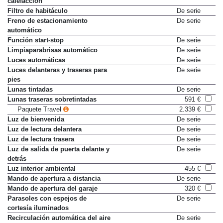
calefacción
Filtro de habitáculo
De serie
Freno de estacionamiento
De serie
automático
Función start-stop
De serie
Limpiaparabrisas automático
De serie
Luces automáticas
De serie
Luces delanteras y traseras para
De serie
pies
Lunas tintadas
De serie
Lunas traseras sobretintadas
591 €
Paquete Travel
2.339 €
Luz de bienvenida
De serie
Luz de lectura delantera
De serie
Luz de lectura trasera
De serie
Luz de salida de puerta delante y
De serie
detrás
Luz interior ambiental
455 €
Mando de apertura a distancia
De serie
Mando de apertura del garaje
320 €
Parasoles con espejos de
De serie
cortesía iluminados