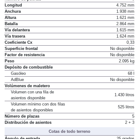
Número de puertas
5
Longitud
4.752 mm
Anchura
1.938 mm
Altura
1.621 mm
Batalla
2.864 mm
Vía delantera
1.615 mm
Vía trasera
1.624 mm
Coeficiente Cx
0,33
Superficie frontal
No disponible
Factor de resistencia
No disponible
Peso
2.095 kg
Depósito de combustible
Gasóleo
68 l
AdBlue
No disponible
Volúmenes de maletero
Volumen con una fila de
1.430 litros
asientos disponible
Volumen mínimo con dos filas
525 litros
de asientos disponibles
Número de plazas
5
Distribución de asientos
2 + 3
Cotas de todo terreno