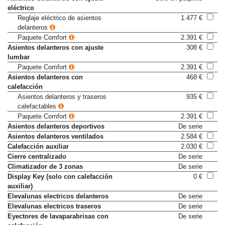
Asientos delanteros con ajuste
Sólo en paquete
eléctrico
Reglaje eléctrico de asientos
1.477 €
delanteros
Paquete Comfort
2.391 €
Asientos delanteros con ajuste
308 €
lumbar
Paquete Comfort
2.391 €
Asientos delanteros con
468 €
calefacción
Asientos delanteros y traseros
935 €
calefactables
Paquete Comfort
2.391 €
Asientos delanteros deportivos
De serie
Asientos delanteros ventilados
2.584 €
Calefacción auxiliar
2.030 €
Cierre centralizado
De serie
Climatizador de 3 zonas
De serie
Display Key (solo con calefacción
0 €
auxiliar)
Elevalunas electricos delanteros
De serie
Elevalunas electricos traseros
De serie
Eyectores de lavaparabrisas con
De serie