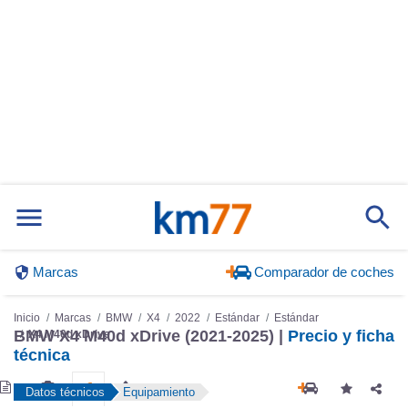
Marcas
Comparador de coches
Inicio
Marcas
BMW
X4
2022
Estándar
Estándar
X4 M40d xDrive
BMW X4 M40d xDrive (2021-2025) |
Precio y ficha
técnica
Datos técnicos
Equipamiento