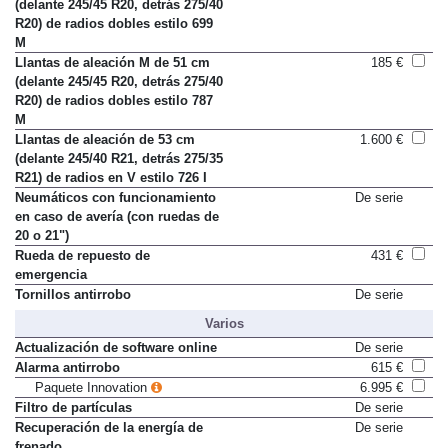
Llantas de aleación M de 51 cm
De serie
(delante 245/45 R20, detrás 275/40
R20) de radios dobles estilo 699
M
Llantas de aleación M de 51 cm
185 €
(delante 245/45 R20, detrás 275/40
R20) de radios dobles estilo 787
M
Llantas de aleación de 53 cm
1.600 €
(delante 245/40 R21, detrás 275/35
R21) de radios en V estilo 726 I
Neumáticos con funcionamiento
De serie
en caso de avería (con ruedas de
20 o 21")
Rueda de repuesto de
431 €
emergencia
Tornillos antirrobo
De serie
Varios
Actualización de software online
De serie
Alarma antirrobo
615 €
Paquete Innovation
6.995 €
Filtro de partículas
De serie
Recuperación de la energía de
De serie