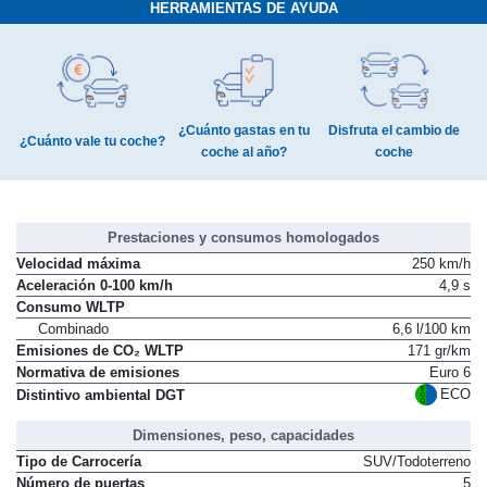
HERRAMIENTAS DE AYUDA
¿Cuánto gastas en tu
Disfruta el cambio de
¿Cuánto vale tu coche?
coche al año?
coche
Prestaciones y consumos homologados
Velocidad máxima
250 km/h
Aceleración 0-100 km/h
4,9 s
Consumo WLTP
Combinado
6,6 l/100 km
Emisiones de CO₂ WLTP
171 gr/km
Normativa de emisiones
Euro 6
ECO
Distintivo ambiental DGT
Dimensiones, peso, capacidades
Tipo de Carrocería
SUV/Todoterreno