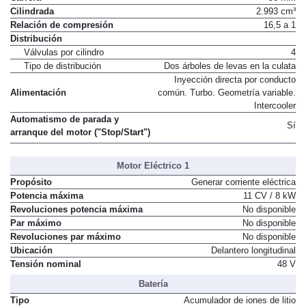
Carrera
90 mm
Cilindrada
2.993 cm³
Relación de compresión
16,5 a 1
Distribución
Válvulas por cilindro
4
Tipo de distribución
Dos árboles de levas en la culata
Inyección directa por conducto
Alimentación
común. Turbo. Geometría variable.
Intercooler
Automatismo de parada y
Sí
arranque del motor ("Stop/Start")
Motor Eléctrico 1
Propósito
Generar corriente eléctrica
Potencia máxima
11 CV / 8 kW
Revoluciones potencia máxima
No disponible
Par máximo
No disponible
Revoluciones par máximo
No disponible
Ubicación
Delantero longitudinal
Tensión nominal
48 V
Batería