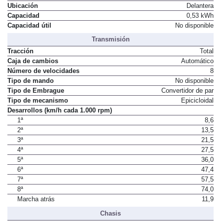
Tipo
Acumulador de iones de litio
Ubicación
Delantera
Capacidad
0,53 kWh
Capacidad útil
No disponible
Transmisión
Tracción
Total
Caja de cambios
Automático
Número de velocidades
8
Tipo de mando
No disponible
Tipo de Embrague
Convertidor de par
Tipo de mecanismo
Epicicloidal
Desarrollos (km/h cada 1.000 rpm)
1ª
8,6
2ª
13,5
3ª
21,5
4ª
27,5
5ª
36,0
6ª
47,4
7ª
57,5
8ª
74,0
Marcha atrás
11,9