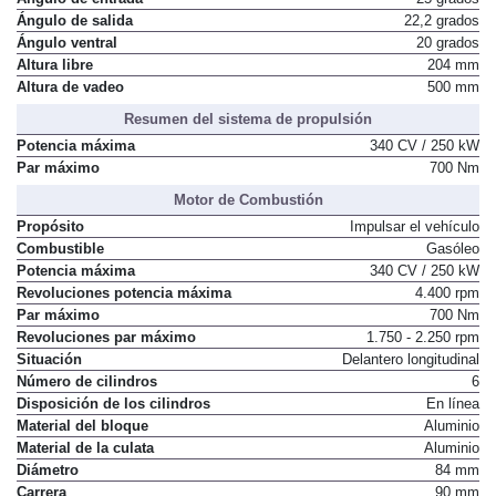
Ángulo de entrada
25 grados
Ángulo de salida
22,2 grados
Ángulo ventral
20 grados
Altura libre
204 mm
Altura de vadeo
500 mm
Resumen del sistema de propulsión
Potencia máxima
340 CV / 250 kW
Par máximo
700 Nm
Motor de Combustión
Propósito
Impulsar el vehículo
Combustible
Gasóleo
Potencia máxima
340 CV / 250 kW
Revoluciones potencia máxima
4.400 rpm
Par máximo
700 Nm
Revoluciones par máximo
1.750 - 2.250 rpm
Situación
Delantero longitudinal
Número de cilindros
6
Disposición de los cilindros
En línea
Material del bloque
Aluminio
Material de la culata
Aluminio
Diámetro
84 mm