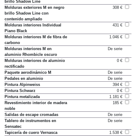
Molduras exteriores M en negro
De serie
brillo Shadow Line
Molduras exteriores M en negro
308 €
brillo Shadow Line con
contenido ampliado
Molduras interiores Individual
431 €
Piano Black
Molduras interiores M de fibra de
1.046 €
carbono
Molduras interiores M en
De serie
aluminio Rhombicle oscuro
Molduras interiores de aluminio
0 €
rectificado
Paquete aerodinámico M
De serie
Pedales en aluminio
De serie
Pintura Alpinweiss
394 €
Pintura Schwarz
0 €
Pintura metalizada
1.181 €
Revestimiento interior de madera
185 €
noble
Salidas de escape cromadas
De serie
Tablero de instrumentos en
De serie
Sensatec