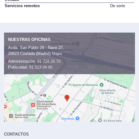
frenado
Servicios remotos
De serie
NUESTRAS OFICINAS
Avda. San Pablo 28 - Nave 27,
28823 Coslada (Madrid)
Mapa
Administración:
91 724 05 70
Publicidad:
91 513 04 95