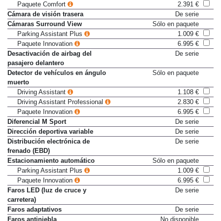
Cristales de confort acústico
246 €
Paquete Comfort
2.391 €
Cámara de visión trasera
De serie
Cámaras Surround View
Sólo en paquete
Parking Assistant Plus
1.009 €
Paquete Innovation
6.995 €
Desactivación de airbag del
De serie
pasajero delantero
Detector de vehículos en ángulo
Sólo en paquete
muerto
Driving Assistant
1.108 €
Driving Assistant Professional
2.830 €
Paquete Innovation
6.995 €
Diferencial M Sport
De serie
Dirección deportiva variable
De serie
Distribución electrónica de
De serie
frenado (EBD)
Estacionamiento automático
Sólo en paquete
Parking Assistant Plus
1.009 €
Paquete Innovation
6.995 €
Faros LED (luz de cruce y
De serie
carretera)
Faros adaptativos
De serie