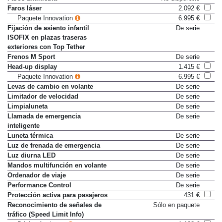
Faros antiniebla
No disponible
Faros láser
2.092 €
Paquete Innovation
6.995 €
Fijación de asiento infantil
De serie
ISOFIX en plazas traseras
exteriores con Top Tether
Frenos M Sport
De serie
Head-up display
1.415 €
Paquete Innovation
6.995 €
Levas de cambio en volante
De serie
Limitador de velocidad
De serie
Limpialuneta
De serie
Llamada de emergencia
De serie
inteligente
Luneta térmica
De serie
Luz de frenada de emergencia
De serie
Luz diurna LED
De serie
Mandos multifunción en volante
De serie
Ordenador de viaje
De serie
Performance Control
De serie
Protección activa para pasajeros
431 €
Reconocimiento de señales de
Sólo en paquete