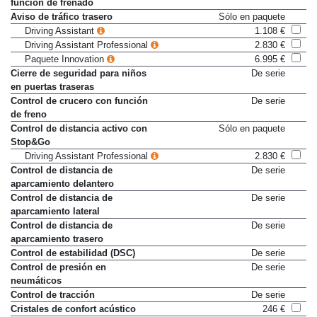
Aviso de colisión frontal con
De serie
función de frenado
Aviso de tráfico trasero
Sólo en paquete
Driving Assistant
1.108 €
Driving Assistant Professional
2.830 €
Paquete Innovation
6.995 €
Cierre de seguridad para niños
De serie
en puertas traseras
Control de crucero con función
De serie
de freno
Control de distancia activo con
Sólo en paquete
Stop&Go
Driving Assistant Professional
2.830 €
Control de distancia de
De serie
aparcamiento delantero
Control de distancia de
De serie
aparcamiento lateral
Control de distancia de
De serie
aparcamiento trasero
Control de estabilidad (DSC)
De serie
Control de presión en
De serie
neumáticos
Control de tracción
De serie