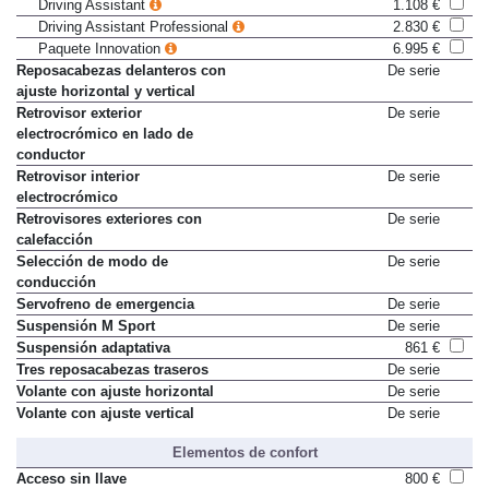
tráfico (Speed Limit Info)
Driving Assistant
1.108 €
Driving Assistant Professional
2.830 €
Paquete Innovation
6.995 €
Reposacabezas delanteros con
De serie
ajuste horizontal y vertical
Retrovisor exterior
De serie
electrocrómico en lado de
conductor
Retrovisor interior
De serie
electrocrómico
Retrovisores exteriores con
De serie
calefacción
Selección de modo de
De serie
conducción
Servofreno de emergencia
De serie
Suspensión M Sport
De serie
Suspensión adaptativa
861 €
Tres reposacabezas traseros
De serie
Volante con ajuste horizontal
De serie
Volante con ajuste vertical
De serie
Elementos de confort