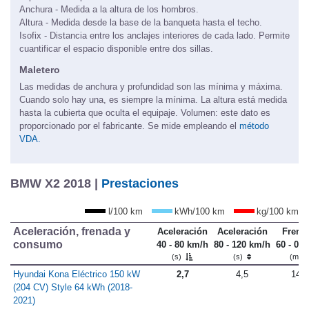
Anchura - Medida a la altura de los hombros.
Altura - Medida desde la base de la banqueta hasta el techo.
Isofix - Distancia entre los anclajes interiores de cada lado. Permite
cuantificar el espacio disponible entre dos sillas.
Maletero
Las medidas de anchura y profundidad son las mínima y máxima.
Cuando solo hay una, es siempre la mínima. La altura está medida
hasta la cubierta que oculta el equipaje. Volumen: este dato es
proporcionado por el fabricante. Se mide empleando el
método
VDA.
BMW X2 2018 |
Prestaciones
l/100 km
kWh/100 km
kg/100 km
Aceleración, frenada y
Aceleración
Aceleración
Frena
consumo
40 - 80 km/h
80 - 120 km/h
60 - 0 
(s)
(s)
(m)
Hyundai Kona Eléctrico 150 kW
2,7
4,5
14,2
(204 CV) Style 64 kWh (2018-
2021)