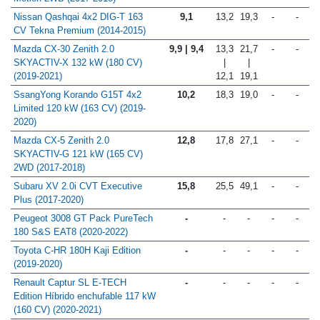
Nissan Qashqai 4x2 DIG-T 163
9,1
13,2
19,3
-
-
CV Tekna Premium (2014-2015)
Mazda CX-30 Zenith 2.0
9,9 | 9,4
13,3
21,7
-
-
SKYACTIV-X 132 kW (180 CV)
|
|
(2019-2021)
12,1
19,1
SsangYong Korando G15T 4x2
10,2
18,3
19,0
-
-
Limited 120 kW (163 CV) (2019-
2020)
Mazda CX-5 Zenith 2.0
12,8
17,8
27,1
-
-
SKYACTIV-G 121 kW (165 CV)
2WD (2017-2018)
Subaru XV 2.0i CVT Executive
15,8
25,5
49,1
-
-
Plus (2017-2020)
Peugeot 3008 GT Pack PureTech
-
-
-
-
-
180 S&S EAT8 (2020-2022)
Toyota C-HR 180H Kaji Edition
-
-
-
-
-
(2019-2020)
Renault Captur SL E-TECH
-
-
-
-
-
Edition Híbrido enchufable 117 kW
(160 CV) (2020-2021)