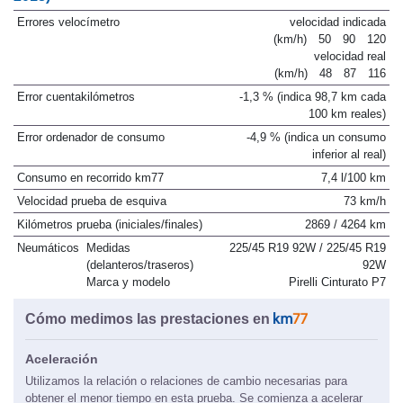
Errores velocímetro
velocidad indicada
(km/h)
50
90
120
velocidad real
(km/h)
48
87
116
Error cuentakilómetros
-1,3 % (indica 98,7 km cada
100 km reales)
Error ordenador de consumo
-4,9 % (indica un consumo
inferior al real)
Consumo en recorrido km77
7,4 l/100 km
Velocidad prueba de esquiva
73 km/h
Kilómetros prueba (iniciales/finales)
2869 / 4264 km
Neumáticos
Medidas
225/45 R19 92W / 225/45 R19
(delanteros/traseros)
92W
Marca y modelo
Pirelli Cinturato P7
Cómo medimos las prestaciones en
Aceleración
Utilizamos la relación o relaciones de cambio necesarias para
obtener el menor tiempo en esta prueba. Se comienza a acelerar