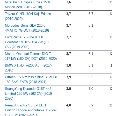
Mitsubishi Eclipse Cross 150T
3,6
6,3
13,5
Motion 2WD (2017-2018)
Toyota C-HR 180H Kaji Edition
3,7
5,7
13,6
(2019-2020)
Mercedes-Benz GLA 220 d
3,7
6,1
-
4MATIC 7G-DCT (2018-2019)
Ford Puma ST-Line X 1.0
3,7
6,3
13,0
EcoBoost MHEV 114 kW (155
CV) (2019-2020)
Nissan Qashqai Tekna+ DIG-T
3,7
6,1
13,3
117 kW (160 CV) DCT (2019-2020)
BMW X1 xDrive20d Aut. (2017-
3,8
6,1
13
2018)
Citroën C5 Aircross Shine BlueHDi
3,9
6,5
13,2
180 S&S EAT8 (2018-2021)
SsangYong Korando G15T 4x2
3,9
7,0
13,7
Limited 120 kW (163 CV) (2019-
2020)
Renault Captur SL E-TECH
4,0
5,9
12,8
Edition Híbrido enchufable 117 kW
(160 CV) (2020-2021)