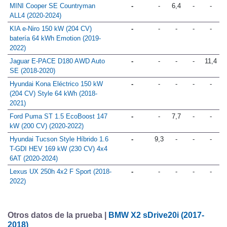
MINI Cooper SE Countryman
-
-
6,4
-
-
ALL4 (2020-2024)
KIA e-Niro 150 kW (204 CV)
-
-
-
-
-
batería 64 kWh Emotion (2019-
2022)
Jaguar E-PACE D180 AWD Auto
-
-
-
-
11,4
SE (2018-2020)
Hyundai Kona Eléctrico 150 kW
-
-
-
-
-
(204 CV) Style 64 kWh (2018-
2021)
Ford Puma ST 1.5 EcoBoost 147
-
-
7,7
-
-
kW (200 CV) (2020-2022)
Hyundai Tucson Style Híbrido 1.6
-
9,3
-
-
-
T-GDI HEV 169 kW (230 CV) 4x4
6AT (2020-2024)
Lexus UX 250h 4x2 F Sport (2018-
-
-
-
-
-
2022)
Otros datos de la prueba |
BMW X2 sDrive20i (2017-
2018)