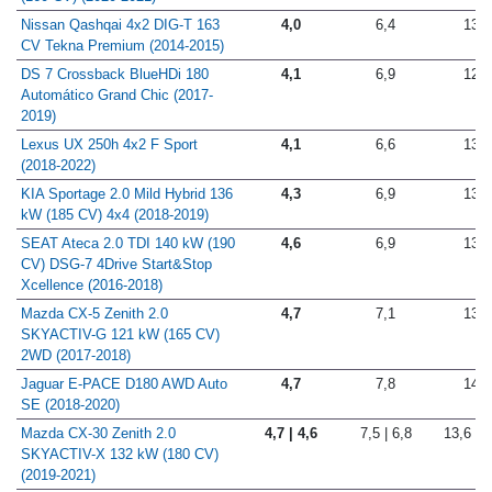
Nissan Qashqai 4x2 DIG-T 163
4,0
6,4
13,3
CV Tekna Premium (2014-2015)
DS 7 Crossback BlueHDi 180
4,1
6,9
12,4
Automático Grand Chic (2017-
2019)
Lexus UX 250h 4x2 F Sport
4,1
6,6
13,5
(2018-2022)
KIA Sportage 2.0 Mild Hybrid 136
4,3
6,9
13,1
kW (185 CV) 4x4 (2018-2019)
SEAT Ateca 2.0 TDI 140 kW (190
4,6
6,9
13,2
CV) DSG-7 4Drive Start&Stop
Xcellence (2016-2018)
Mazda CX-5 Zenith 2.0
4,7
7,1
13,7
SKYACTIV-G 121 kW (165 CV)
2WD (2017-2018)
Jaguar E-PACE D180 AWD Auto
4,7
7,8
14,5
SE (2018-2020)
Mazda CX-30 Zenith 2.0
4,7 | 4,6
7,5 | 6,8
13,6 | 1
SKYACTIV-X 132 kW (180 CV)
(2019-2021)