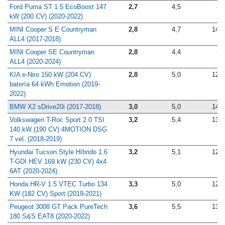
Ford Puma ST 1.5 EcoBoost 147
2,7
4,5
-
kW (200 CV) (2020-2022)
MINI Cooper S E Countryman
2,8
4,7
14,1
ALL4 (2017-2018)
MINI Cooper SE Countryman
2,8
4,4
-
ALL4 (2020-2024)
KIA e-Niro 150 kW (204 CV)
2,8
5,0
12,9
batería 64 kWh Emotion (2019-
2022)
BMW X2 sDrive20i (2017-2018)
3,0
5,0
14,5
Volkswagen T-Roc Sport 2.0 TSI
3,2
5,4
13,4
140 kW (190 CV) 4MOTION DSG
7 vel. (2018-2019)
Hyundai Tucson Style Híbrido 1.6
3,2
5,1
12,8
T-GDI HEV 169 kW (230 CV) 4x4
6AT (2020-2024)
Honda HR-V 1.5 VTEC Turbo 134
3,3
5,0
12,9
KW (182 CV) Sport (2019-2021)
Peugeot 3008 GT Pack PureTech
3,6
5,5
13,1
180 S&S EAT8 (2020-2022)