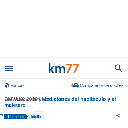
Marcas
Comparador de coches
BMW X2 2018 |
Mediciones del habitáculo y el
Inicio
Marcas
BMW
X2
2018
maletero
Resumen
Detalle