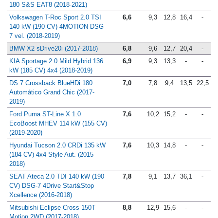
180 S&S EAT8 (2018-2021)
Volkswagen T-Roc Sport 2.0 TSI
6,6
9,3
12,8
16,4
-
140 kW (190 CV) 4MOTION DSG
7 vel. (2018-2019)
BMW X2 sDrive20i (2017-2018)
6,8
9,6
12,7
20,4
-
KIA Sportage 2.0 Mild Hybrid 136
6,9
9,3
13,3
-
-
kW (185 CV) 4x4 (2018-2019)
DS 7 Crossback BlueHDi 180
7,0
7,8
9,4
13,5
22,5
Automático Grand Chic (2017-
2019)
Ford Puma ST-Line X 1.0
7,6
10,2
15,2
-
-
EcoBoost MHEV 114 kW (155 CV)
(2019-2020)
Hyundai Tucson 2.0 CRDi 135 kW
7,6
10,3
14,8
-
-
(184 CV) 4x4 Style Aut. (2015-
2018)
SEAT Ateca 2.0 TDI 140 kW (190
7,8
9,1
13,7
36,1
-
CV) DSG-7 4Drive Start&Stop
Xcellence (2016-2018)
Mitsubishi Eclipse Cross 150T
8,8
12,9
15,6
-
-
Motion 2WD (2017-2018)