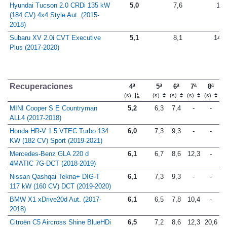
Hyundai Tucson 2.0 CRDi 135 kW
5,0
7,6
13
(184 CV) 4x4 Style Aut. (2015-
2018)
Subaru XV 2.0i CVT Executive
5,1
8,1
14,1
Plus (2017-2020)
Recuperaciones
4ª
5ª
6ª
7ª
8ª
(s)
(s)
(s)
(s)
(s)
MINI Cooper S E Countryman
5,2
6,3
7,4
-
-
ALL4 (2017-2018)
Honda HR-V 1.5 VTEC Turbo 134
6,0
7,3
9,3
-
-
KW (182 CV) Sport (2019-2021)
Mercedes-Benz GLA 220 d
6,1
6,7
8,6
12,3
-
4MATIC 7G-DCT (2018-2019)
Nissan Qashqai Tekna+ DIG-T
6,1
7,3
9,3
-
-
117 kW (160 CV) DCT (2019-2020)
BMW X1 xDrive20d Aut. (2017-
6,1
6,5
7,8
10,4
-
2018)
Citroën C5 Aircross Shine BlueHDi
6,5
7,2
8,6
12,3
20,6