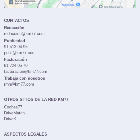
CONTACTOS
Redacción
redaccion@km77.com
Publicidad
91 513 04 95
publi@km77.com
Facturación
91 724 05 70
facturacion@km77.com
Trabaja con nosotros
rrhh@km77.com
OTROS SITIOS DE LA RED KM77
Coches77
DriveMatch
DriveK
ASPECTOS LEGALES