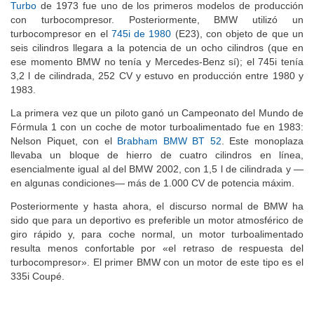
Turbo
de 1973 fue uno de los primeros modelos de producción
con turbocompresor. Posteriormente, BMW utilizó un
turbocompresor en el
745i de 1980
(E23), con objeto de que un
seis cilindros llegara a la potencia de un ocho cilindros (que en
ese momento BMW no tenía y Mercedes-Benz sí); el 745i tenía
3,2 l de cilindrada, 252 CV y estuvo en producción entre 1980 y
1983.
La primera vez que un piloto ganó un Campeonato del Mundo de
Fórmula 1 con un coche de motor turboalimentado fue en 1983:
Nelson Piquet, con el
Brabham BMW BT 52
. Este monoplaza
llevaba un bloque de hierro de cuatro cilindros en línea,
esencialmente igual al del BMW 2002, con 1,5 l de cilindrada y —
en algunas condiciones— más de 1.000 CV de potencia máxim.
Posteriormente y hasta ahora, el discurso normal de BMW ha
sido que para un deportivo es preferible un motor atmosférico de
giro rápido y, para coche normal, un motor turboalimentado
resulta menos confortable por «el retraso de respuesta del
turbocompresor». El primer BMW con un motor de este tipo es el
335i Coupé.