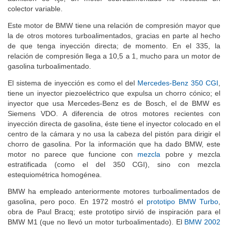
colector variable.
Este motor de BMW tiene una relación de compresión mayor que
la de otros motores turboalimentados, gracias en parte al hecho
de que tenga inyección directa; de momento. En el 335, la
relación de compresión llega a 10,5 a 1, mucho para un motor de
gasolina turboalimentado.
El sistema de inyección es como el del
Mercedes-Benz 350 CGI
,
tiene un inyector piezoeléctrico que expulsa un chorro cónico; el
inyector que usa Mercedes-Benz es de Bosch, el de BMW es
Siemens VDO. A diferencia de otros motores recientes con
inyección directa de gasolina, éste tiene el inyector colocado en el
centro de la cámara y no usa la cabeza del pistón para dirigir el
chorro de gasolina. Por la información que ha dado BMW, este
motor no parece que funcione con
mezcla
pobre y mezcla
estratificada (como el del 350 CGI), sino con mezcla
estequiométrica homogénea.
BMW ha empleado anteriormente motores turboalimentados de
gasolina, pero poco. En 1972 mostró el
prototipo BMW Turbo
,
obra de Paul Bracq; este prototipo sirvió de inspiración para el
BMW M1 (que no llevó un motor turboalimentado). El
BMW 2002