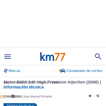
Marcas
Comparador de coches
Motor BMW 3.0l High Precision Injection (2006) |
Inicio
Marcas
BMW
Técnica
2006
Información técnica
06/11/2006 |
Juan Manuel Pichardo
Información técnica