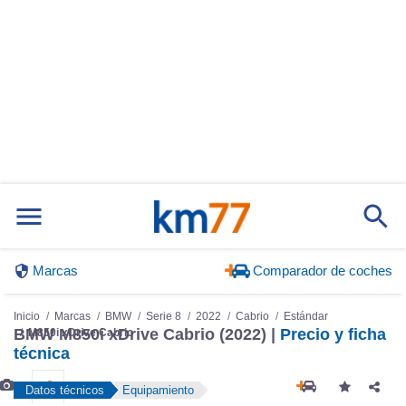
Marcas
Comparador de coches
Inicio
Marcas
BMW
Serie 8
2022
Cabrio
Estándar
BMW M850i xDrive Cabrio (2022) |
Precio y ficha
M850i xDrive Cabrio
técnica
Datos técnicos
Equipamiento