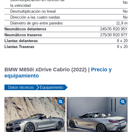
No
la velocidad
Desmultiplicación no lineal
No
Dirección a las cuatro ruedas
No
Diámetro de giro entre paredes
11,9 m
Neumáticos delanteros
245/35 R20 95Y
Neumáticos traseros
275/30 R20 97Y
Llantas delanteras
8 x 20
Llantas Traseras
9 x 20
BMW M850i xDrive Cabrio (2022) |
Precio y
equipamiento
Datos técnicos
Equipamiento