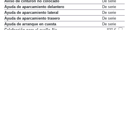
Aviso de cinturón no colocado
De serie
Ayuda de aparcamiento delantero
De serie
Ayuda de aparcamiento lateral
De serie
Ayuda de aparcamiento trasero
De serie
Ayuda de arranque en cuesta
De serie
Calefacción para el cuello Air
830 €
Collar
Cambio con levas en el volante
De serie
Chasis adaptativo M Professional
3.386 €
(estabilización activa)
Chasis adaptativo M con control
De serie
dinámico de la amortiguación
Cierre automático de puertas
De serie
Control de crucero activo
De serie
Control de crucero con función
De serie
de frenado
Control de estabilidad (DSC)
De serie
Control de presión de
De serie
neumáticos
Control de tracción (DTC)
De serie
Cámara Surround View 3D
1.597 €
Cámara de visión trasera
De serie
Desactivación de airbag del
De serie