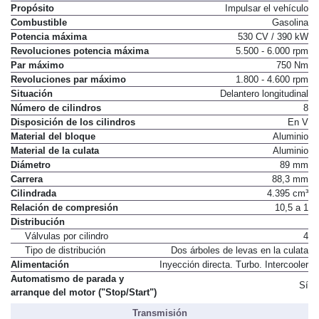
Propósito
Impulsar el vehículo
Combustible
Gasolina
Potencia máxima
530 CV / 390 kW
Revoluciones potencia máxima
5.500 - 6.000 rpm
Par máximo
750 Nm
Revoluciones par máximo
1.800 - 4.600 rpm
Situación
Delantero longitudinal
Número de cilindros
8
Disposición de los cilindros
En V
Material del bloque
Aluminio
Material de la culata
Aluminio
Diámetro
89 mm
Carrera
88,3 mm
Cilindrada
4.395 cm³
Relación de compresión
10,5 a 1
Distribución
Válvulas por cilindro
4
Tipo de distribución
Dos árboles de levas en la culata
Alimentación
Inyección directa. Turbo. Intercooler
Automatismo de parada y
Sí
arranque del motor ("Stop/Start")
Transmisión