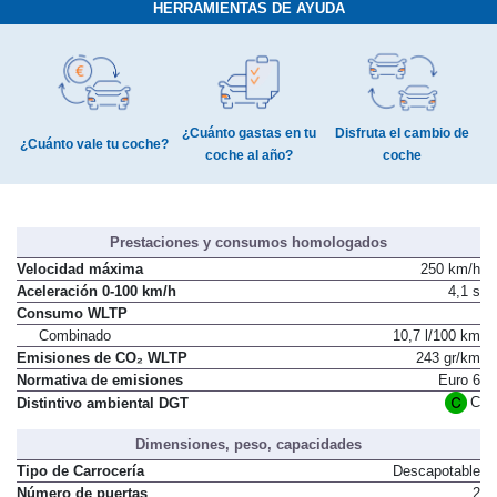
HERRAMIENTAS DE AYUDA
¿Cuánto gastas en tu
Disfruta el cambio de
¿Cuánto vale tu coche?
coche al año?
coche
Prestaciones y consumos homologados
Velocidad máxima
250 km/h
Aceleración 0-100 km/h
4,1 s
Consumo WLTP
Combinado
10,7 l/100 km
Emisiones de CO₂ WLTP
243 gr/km
Normativa de emisiones
Euro 6
C
Distintivo ambiental DGT
Dimensiones, peso, capacidades
Tipo de Carrocería
Descapotable
Número de puertas
2