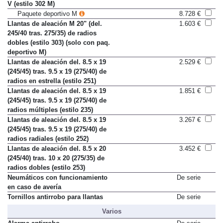
245/45 tras. 275/40) de radios en
V (estilo 302 M)
Paquete deportivo M
8.728 €
Llantas de aleación M 20" (del.
1.603 €
245/40 tras. 275/35) de radios
dobles (estilo 303) (solo con paq.
deportivo M)
Llantas de aleación del. 8.5 x 19
2.529 €
(245/45) tras. 9.5 x 19 (275/40) de
radios en estrella (estilo 251)
Llantas de aleación del. 8.5 x 19
1.851 €
(245/45) tras. 9.5 x 19 (275/40) de
radios múltiples (estilo 235)
Llantas de aleación del. 8.5 x 19
3.267 €
(245/45) tras. 9.5 x 19 (275/40) de
radios radiales (estilo 252)
Llantas de aleación del. 8.5 x 20
3.452 €
(245/40) tras. 10 x 20 (275/35) de
radios dobles (estilo 253)
Neumáticos con funcionamiento
De serie
en caso de avería
Tornillos antirrobo para llantas
De serie
Varios