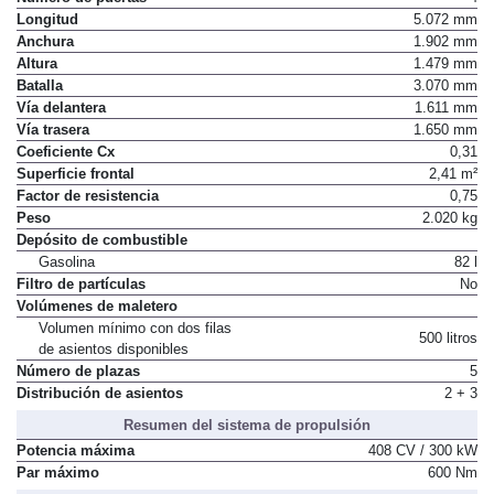
Número de puertas
4
Longitud
5.072 mm
Anchura
1.902 mm
Altura
1.479 mm
Batalla
3.070 mm
Vía delantera
1.611 mm
Vía trasera
1.650 mm
Coeficiente Cx
0,31
Superficie frontal
2,41 m²
Factor de resistencia
0,75
Peso
2.020 kg
Depósito de combustible
Gasolina
82 l
Filtro de partículas
No
Volúmenes de maletero
Volumen mínimo con dos filas
500 litros
de asientos disponibles
Número de plazas
5
Distribución de asientos
2 + 3
Resumen del sistema de propulsión
Potencia máxima
408 CV / 300 kW
Par máximo
600 Nm