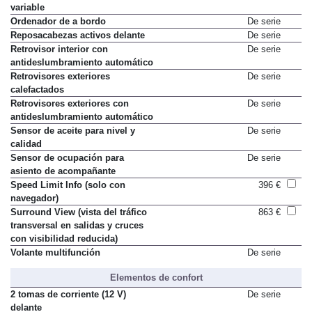
Luz de freno de intensidad
De serie
variable
Ordenador de a bordo
De serie
Reposacabezas activos delante
De serie
Retrovisor interior con
De serie
antideslumbramiento automático
Retrovisores exteriores
De serie
calefactados
Retrovisores exteriores con
De serie
antideslumbramiento automático
Sensor de aceite para nivel y
De serie
calidad
Sensor de ocupación para
De serie
asiento de acompañante
Speed Limit Info (solo con
396 €
navegador)
Surround View (vista del tráfico
863 €
transversal en salidas y cruces
con visibilidad reducida)
Volante multifunción
De serie
Elementos de confort
2 tomas de corriente (12 V)
De serie