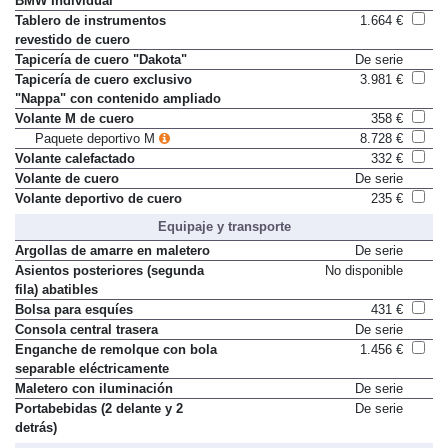
BMW Individual
Tablero de instrumentos
1.664 €
revestido de cuero
Tapicería de cuero "Dakota"
De serie
Tapicería de cuero exclusivo
3.981 €
"Nappa" con contenido ampliado
Volante M de cuero
358 €
Paquete deportivo M
8.728 €
Volante calefactado
332 €
Volante de cuero
De serie
Volante deportivo de cuero
235 €
Equipaje y transporte
Argollas de amarre en maletero
De serie
Asientos posteriores (segunda
No disponible
fila) abatibles
Bolsa para esquíes
431 €
Consola central trasera
De serie
Enganche de remolque con bola
1.456 €
separable eléctricamente
Maletero con iluminación
De serie
Portabebidas (2 delante y 2
De serie
detrás)