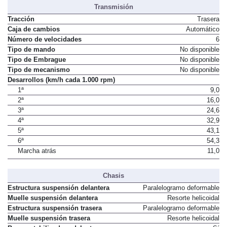
arranque del motor ("Stop/Start")
Transmisión
Tracción
Trasera
Caja de cambios
Automático
Número de velocidades
6
Tipo de mando
No disponible
Tipo de Embrague
No disponible
Tipo de mecanismo
No disponible
Desarrollos (km/h cada 1.000 rpm)
1ª
9,0
2ª
16,0
3ª
24,6
4ª
32,9
5ª
43,1
6ª
54,3
Marcha atrás
11,0
Chasis
Estructura suspensión delantera
Paralelogramo deformable
Muelle suspensión delantera
Resorte helicoidal
Estructura suspensión trasera
Paralelogramo deformable
Muelle suspensión trasera
Resorte helicoidal