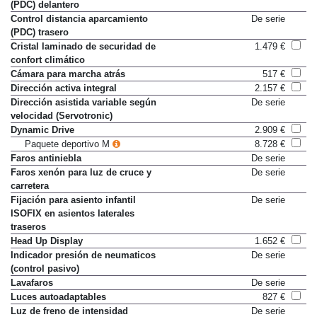
Control distancia aparcamiento
De serie
(PDC) delantero
Control distancia aparcamiento
De serie
(PDC) trasero
Cristal laminado de securidad de
1.479 €
confort climático
Cámara para marcha atrás
517 €
Dirección activa integral
2.157 €
Dirección asistida variable según
De serie
velocidad (Servotronic)
Dynamic Drive
2.909 €
Paquete deportivo M
8.728 €
Faros antiniebla
De serie
Faros xenón para luz de cruce y
De serie
carretera
Fijación para asiento infantil
De serie
ISOFIX en asientos laterales
traseros
Head Up Display
1.652 €
Indicador presión de neumaticos
De serie
(control pasivo)
Lavafaros
De serie
Luces autoadaptables
827 €