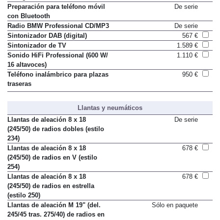
Navegación Professional
De serie
Preparación para teléfono móvil
De serie
con Bluetooth
Radio BMW Professional CD/MP3
De serie
Sintonizador DAB (digital)
567 €
Sintonizador de TV
1.589 €
Sonido HiFi Professional (600 W/
1.110 €
16 altavoces)
Teléfono inalámbrico para plazas
950 €
traseras
Llantas y neumáticos
Llantas de aleación 8 x 18
De serie
(245/50) de radios dobles (estilo
234)
Llantas de aleación 8 x 18
678 €
(245/50) de radios en V (estilo
254)
Llantas de aleación 8 x 18
678 €
(245/50) de radios en estrella
(estilo 250)
Llantas de aleación M 19" (del.
Sólo en paquete