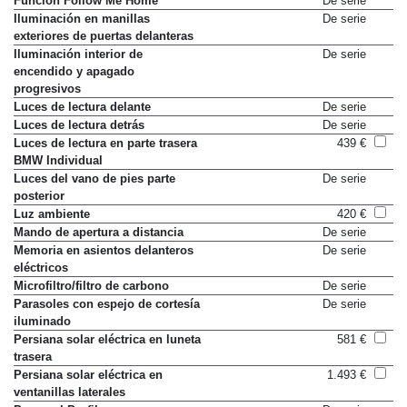
Función Follow Me Home
De serie
Iluminación en manillas
De serie
exteriores de puertas delanteras
Iluminación interior de
De serie
encendido y apagado
progresivos
Luces de lectura delante
De serie
Luces de lectura detrás
De serie
Luces de lectura en parte trasera
439 €
BMW Individual
Luces del vano de pies parte
De serie
posterior
Luz ambiente
420 €
Mando de apertura a distancia
De serie
Memoria en asientos delanteros
De serie
eléctricos
Microfiltro/filtro de carbono
De serie
Parasoles con espejo de cortesía
De serie
iluminado
Persiana solar eléctrica en luneta
581 €
trasera
Persiana solar eléctrica en
1.493 €
ventanillas laterales