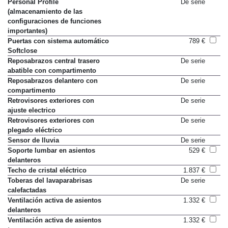
Personal Profile
De serie
(almacenamiento de las
configuraciones de funciones
importantes)
Puertas con sistema automático
789 €
Softclose
Reposabrazos central trasero
De serie
abatible con compartimento
Reposabrazos delantero con
De serie
compartimento
Retrovisores exteriores con
De serie
ajuste electrico
Retrovisores exteriores con
De serie
plegado eléctrico
Sensor de lluvia
De serie
Soporte lumbar en asientos
529 €
delanteros
Techo de cristal eléctrico
1.837 €
Toberas del lavaparabrisas
De serie
calefactadas
Ventilación activa de asientos
1.332 €
delanteros