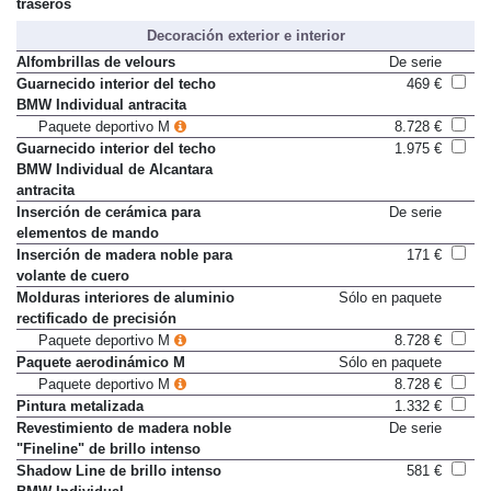
Ventilación activa de asientos
1.332 €
traseros
Decoración exterior e interior
Alfombrillas de velours
De serie
Guarnecido interior del techo
469 €
BMW Individual antracita
Paquete deportivo M
8.728 €
Guarnecido interior del techo
1.975 €
BMW Individual de Alcantara
antracita
Inserción de cerámica para
De serie
elementos de mando
Inserción de madera noble para
171 €
volante de cuero
Molduras interiores de aluminio
Sólo en paquete
rectificado de precisión
Paquete deportivo M
8.728 €
Paquete aerodinámico M
Sólo en paquete
Paquete deportivo M
8.728 €
Pintura metalizada
1.332 €
Revestimiento de madera noble
De serie
"Fineline" de brillo intenso
Shadow Line de brillo intenso
581 €