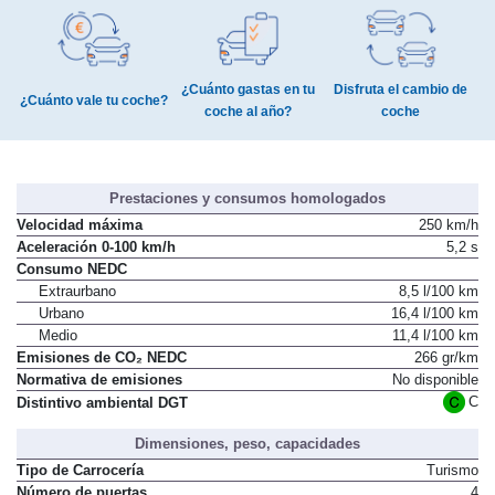
¿Cuánto gastas en tu
Disfruta el cambio de
¿Cuánto vale tu coche?
coche al año?
coche
Prestaciones y consumos homologados
Velocidad máxima
250 km/h
Aceleración 0-100 km/h
5,2 s
Consumo NEDC
Extraurbano
8,5 l/100 km
Urbano
16,4 l/100 km
Medio
11,4 l/100 km
Emisiones de CO₂ NEDC
266 gr/km
Normativa de emisiones
No disponible
C
Distintivo ambiental DGT
Dimensiones, peso, capacidades
Tipo de Carrocería
Turismo