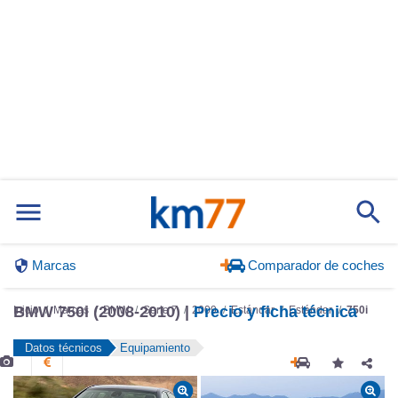
Marcas
Comparador de coches
Inicio
Marcas
BMW
Serie 7
2009
Estándar
Estándar
750i
BMW 750i (2008-2010) |
Precio y ficha técnica
Datos técnicos
Equipamiento