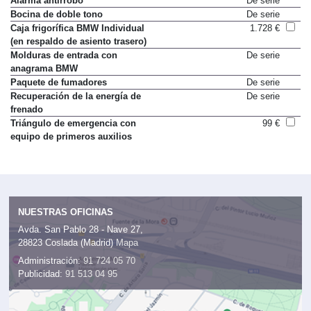
Alarma antirrobo
De serie
Bocina de doble tono
De serie
Caja frigorífica BMW Individual
1.728 €
(en respaldo de asiento trasero)
Molduras de entrada con
De serie
anagrama BMW
Paquete de fumadores
De serie
Recuperación de la energía de
De serie
frenado
Triángulo de emergencia con
99 €
equipo de primeros auxilios
NUESTRAS OFICINAS
Avda. San Pablo 28 - Nave 27,
28823 Coslada (Madrid)
Mapa
Administración:
91 724 05 70
Publicidad:
91 513 04 95