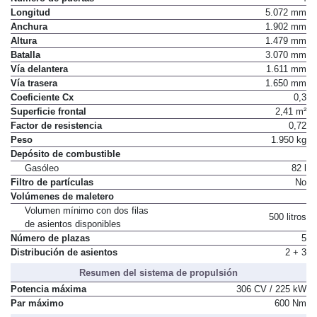
Longitud
5.072 mm
Anchura
1.902 mm
Altura
1.479 mm
Batalla
3.070 mm
Vía delantera
1.611 mm
Vía trasera
1.650 mm
Coeficiente Cx
0,3
Superficie frontal
2,41 m²
Factor de resistencia
0,72
Peso
1.950 kg
Depósito de combustible
Gasóleo
82 l
Filtro de partículas
No
Volúmenes de maletero
Volumen mínimo con dos filas
500 litros
de asientos disponibles
Número de plazas
5
Distribución de asientos
2 + 3
Resumen del sistema de propulsión
Potencia máxima
306 CV / 225 kW
Par máximo
600 Nm