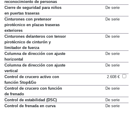
reconocimiento de personas
Cierre de seguridad para niños
De serie
en puertas traseras
Cinturones con pretensor
De serie
pirotécnico en plazas traseras
exteriores
Cinturones delanteros con tensor
De serie
pirotécnico de cinturón y
limitador de fuerza
Columna de dirección con ajuste
De serie
horizontal
Columna de dirección con ajuste
De serie
vertical
Control de crucero activo con
2.608 €
función Stop&Go
Control de crucero con función
De serie
de frenado
Control de estabilidad (DSC)
De serie
Control de frenada en curva
De serie
(CBC)
Control de tracción (DTC)
De serie
Control dinámico de marcha
De serie
(configuración del