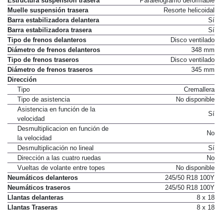
Estructura suspensión trasera
Paralelogramo deformable
Muelle suspensión trasera
Resorte helicoidal
Barra estabilizadora delantera
Sí
Barra estabilizadora trasera
Sí
Tipo de frenos delanteros
Disco ventilado
Diámetro de frenos delanteros
348 mm
Tipo de frenos traseros
Disco ventilado
Diámetro de frenos traseros
345 mm
Dirección
Tipo
Cremallera
Tipo de asistencia
No disponible
Asistencia en función de la
Sí
velocidad
Desmultiplicacion en función de
No
la velocidad
Desmultiplicación no lineal
Sí
Dirección a las cuatro ruedas
No
Vueltas de volante entre topes
No disponible
Neumáticos delanteros
245/50 R18 100Y
Neumáticos traseros
245/50 R18 100Y
Llantas delanteras
8 x 18
Llantas Traseras
8 x 18