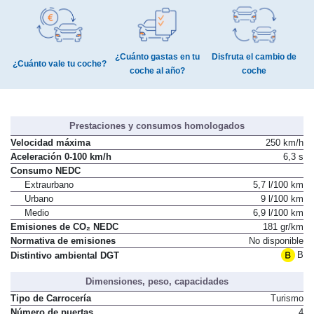
¿Cuánto gastas en tu
Disfruta el cambio de
¿Cuánto vale tu coche?
coche al año?
coche
Prestaciones y consumos homologados
Velocidad máxima
250 km/h
Aceleración 0-100 km/h
6,3 s
Consumo NEDC
Extraurbano
5,7 l/100 km
Urbano
9 l/100 km
Medio
6,9 l/100 km
Emisiones de CO₂ NEDC
181 gr/km
Normativa de emisiones
No disponible
B
Distintivo ambiental DGT
Dimensiones, peso, capacidades
Tipo de Carrocería
Turismo
Número de puertas
4