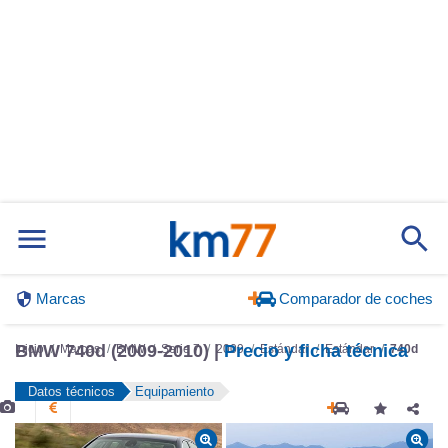
Marcas
Comparador de coches
BMW 740d (2009-2010) |
Precio y ficha técnica
Inicio
Marcas
BMW
Serie 7
2009
Estándar
Estándar
740d
Datos técnicos
Equipamiento