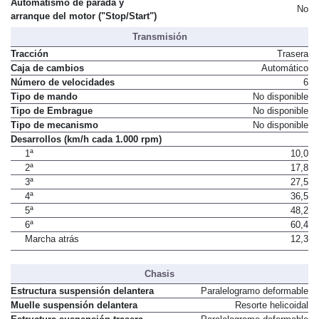
Automatismo de parada y
No
arranque del motor ("Stop/Start")
Transmisión
Tracción
Trasera
Caja de cambios
Automático
Número de velocidades
6
Tipo de mando
No disponible
Tipo de Embrague
No disponible
Tipo de mecanismo
No disponible
Desarrollos (km/h cada 1.000 rpm)
1ª
10,0
2ª
17,8
3ª
27,5
4ª
36,5
5ª
48,2
6ª
60,4
Marcha atrás
12,3
Chasis
Estructura suspensión delantera
Paralelogramo deformable
Muelle suspensión delantera
Resorte helicoidal