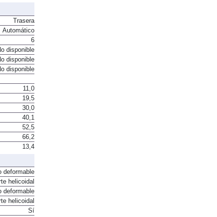
Sí
Trasera
Automático
6
o disponible
o disponible
o disponible
11,0
19,5
30,0
40,1
52,5
66,2
13,4
o deformable
te helicoidal
o deformable
te helicoidal