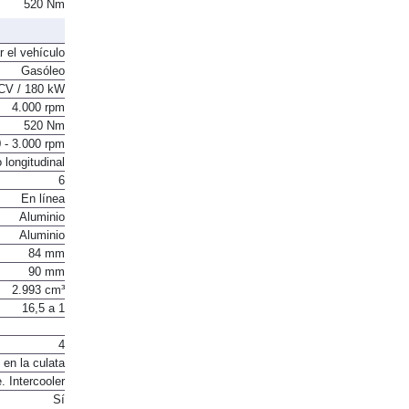
CV / 180 kW
520 Nm
r el vehículo
Gasóleo
CV / 180 kW
4.000 rpm
520 Nm
 - 3.000 rpm
 longitudinal
6
En línea
Aluminio
Aluminio
84 mm
90 mm
2.993 cm³
16,5 a 1
4
 en la culata
. Intercooler