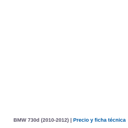
MARCAS
REVISTA/BLOG
OTRA
Inicio
Marcas
BMW
Serie 7
2009
Estándar
Estándar
730
Fotos
Todo
Precios, datos y equipamientos
BMW 730d (2010-2012) |
Precio y ficha técnica