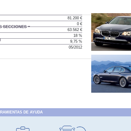
81.200 €
0 €
63.562 €
18 %
9,75 %
05/2012
RAMIENTAS DE AYUDA