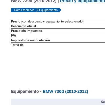
BMW 730d (2010-2012) |
Precio y equipamiento
Datos técnicos
Equipamiento
Precio
(con descuento y equipamiento seleccionado)
Descuento oficial
Precio sin impuestos
IVA
Impuesto de matriculación
Tarifa de
Equipamiento -
BMW 730d (2010-2012)