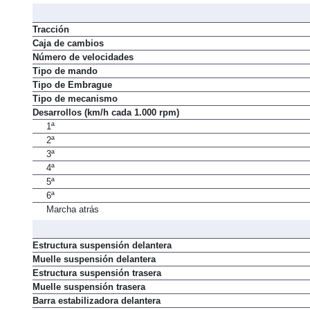
Automatismo de parada y arranque del motor ("Stop/Start")
Tracción
Caja de cambios
Número de velocidades
Tipo de mando
Tipo de Embrague
Tipo de mecanismo
Desarrollos (km/h cada 1.000 rpm)
1ª
2ª
3ª
4ª
5ª
6ª
Marcha atrás
Estructura suspensión delantera
Muelle suspensión delantera
Estructura suspensión trasera
Muelle suspensión trasera