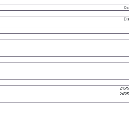
Dis
Dis
245/
245/