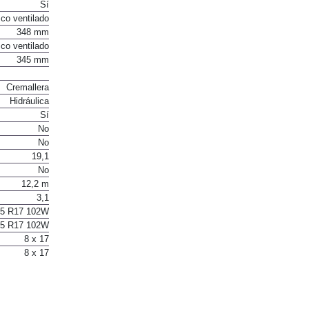
Sí
Sí
co ventilado
348 mm
co ventilado
345 mm
Cremallera
Hidráulica
Sí
No
No
19,1
No
12,2 m
3,1
55 R17 102W
55 R17 102W
8 x 17
8 x 17