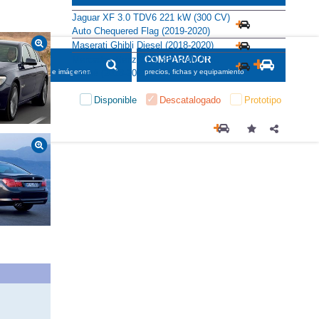
Alternativas
Jaguar XF 3.0 TDV6 221 kW (300 CV)
Auto Chequered Flag (2019-2020)
Maserati Ghibli Diesel (2018-2020)
Mercedes-Benz CLS 350 d 4MATIC
Coupé (2018-2021)