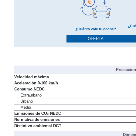
¿Cuá
¿Cuánto vale tu coche?
OFERTA
Prestacio
Velocidad máxima
Aceleración 0-100 km/h
Consumo NEDC
Extraurbano
Urbano
Medio
Emisiones de CO₂ NEDC
Normativa de emisiones
Distintivo ambiental DGT