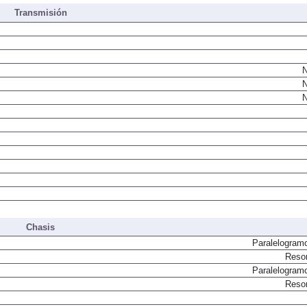
Transmisión
N
N
N
Chasis
Paralelogram
Resor
Paralelogram
Resor