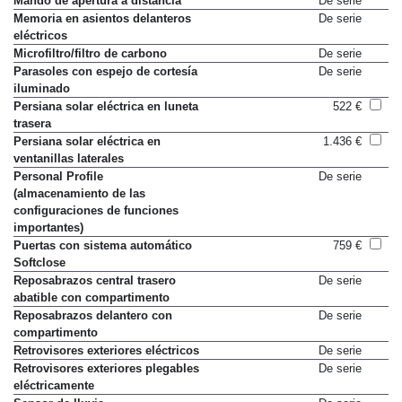
Mando de apertura a distancia
De serie
Memoria en asientos delanteros
De serie
eléctricos
Microfiltro/filtro de carbono
De serie
Parasoles con espejo de cortesía
De serie
iluminado
Persiana solar eléctrica en luneta
522 €
trasera
Persiana solar eléctrica en
1.436 €
ventanillas laterales
Personal Profile
De serie
(almacenamiento de las
configuraciones de funciones
importantes)
Puertas con sistema automático
759 €
Softclose
Reposabrazos central trasero
De serie
abatible con compartimento
Reposabrazos delantero con
De serie
compartimento
Retrovisores exteriores eléctricos
De serie
Retrovisores exteriores plegables
De serie
eléctricamente