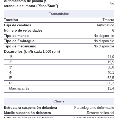
Automatismo de parada y
No
arranque del motor ("Stop/Start")
Transmisión
Tracción
Trasera
Caja de cambios
Automático
Número de velocidades
6
Tipo de mando
No disponible
Tipo de Embrague
No disponible
Tipo de mecanismo
No disponible
Desarrollos (km/h cada 1.000 rpm)
1ª
11,0
2ª
19,5
3ª
30,0
4ª
40,1
5ª
52,5
6ª
66,2
Marcha atrás
13,4
Chasis
Estructura suspensión delantera
Paralelogramo deformable
Muelle suspensión delantera
Resorte helicoidal