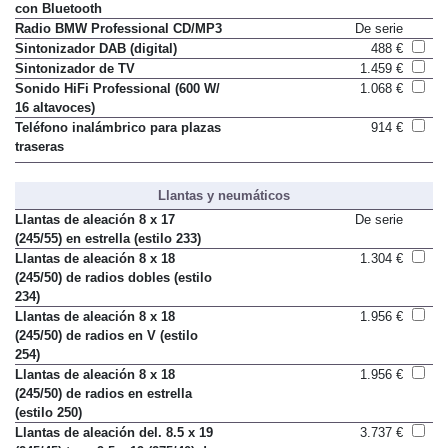
Preparación para teléfono móvil
De serie
con Bluetooth
Radio BMW Professional CD/MP3
De serie
Sintonizador DAB (digital)
488 €
Sintonizador de TV
1.459 €
Sonido HiFi Professional (600 W/
1.068 €
16 altavoces)
Teléfono inalámbrico para plazas
914 €
traseras
Llantas y neumáticos
Llantas de aleación 8 x 17
De serie
(245/55) en estrella (estilo 233)
Llantas de aleación 8 x 18
1.304 €
(245/50) de radios dobles (estilo
234)
Llantas de aleación 8 x 18
1.956 €
(245/50) de radios en V (estilo
254)
Llantas de aleación 8 x 18
1.956 €
(245/50) de radios en estrella
(estilo 250)