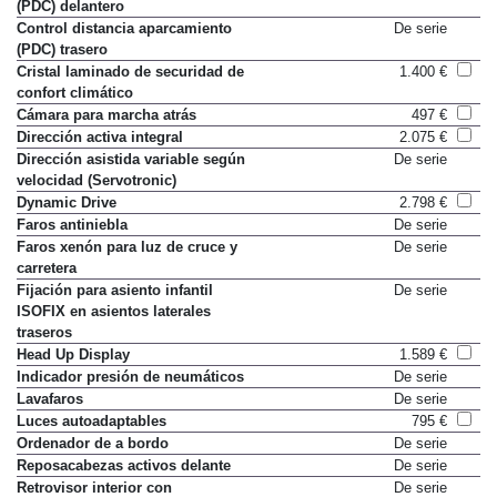
Control distancia aparcamiento
De serie
(PDC) delantero
Control distancia aparcamiento
De serie
(PDC) trasero
Cristal laminado de securidad de
1.400 €
confort climático
Cámara para marcha atrás
497 €
Dirección activa integral
2.075 €
Dirección asistida variable según
De serie
velocidad (Servotronic)
Dynamic Drive
2.798 €
Faros antiniebla
De serie
Faros xenón para luz de cruce y
De serie
carretera
Fijación para asiento infantil
De serie
ISOFIX en asientos laterales
traseros
Head Up Display
1.589 €
Indicador presión de neumáticos
De serie
Lavafaros
De serie
Luces autoadaptables
795 €
Ordenador de a bordo
De serie
Reposacabezas activos delante
De serie