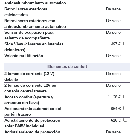
Retrovisor interior con
De serie
antideslumbramiento automático
Retrovisores exteriores
De serie
calefactados
Retrovisores exteriores con
De serie
antideslumbramiento automático
Sensor de ocupación para
De serie
asiento de acompañante
Side View (cámaras en laterales
497 €
delanteros)
Volante multifunción
De serie
Elementos de confort
2 tomas de corriente (12 V)
De serie
delante
2 tomas de corriente 12V en
De serie
consola central trasera
Acceso confort (apertura y
1.128 €
arranque sin llave)
Accionamiento automático del
664 €
portón trasero
Acristalamiento de protección
616 €
solar BMW Individual