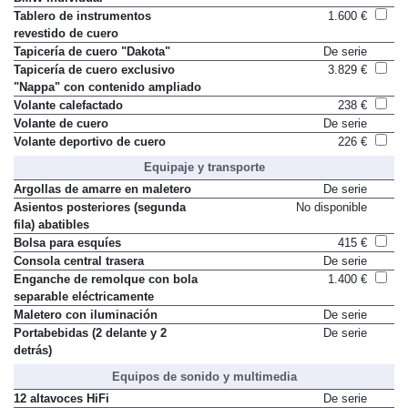
BMW Individual
Tablero de instrumentos
1.600 €
revestido de cuero
Tapicería de cuero "Dakota"
De serie
Tapicería de cuero exclusivo
3.829 €
"Nappa" con contenido ampliado
Volante calefactado
238 €
Volante de cuero
De serie
Volante deportivo de cuero
226 €
Equipaje y transporte
Argollas de amarre en maletero
De serie
Asientos posteriores (segunda
No disponible
fila) abatibles
Bolsa para esquíes
415 €
Consola central trasera
De serie
Enganche de remolque con bola
1.400 €
separable eléctricamente
Maletero con iluminación
De serie
Portabebidas (2 delante y 2
De serie
detrás)
Equipos de sonido y multimedia