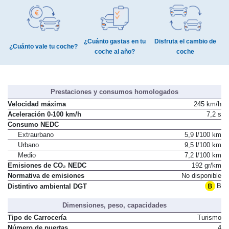
¿Cuánto gastas en tu
Disfruta el cambio de
¿Cuánto vale tu coche?
coche al año?
coche
Prestaciones y consumos homologados
Velocidad máxima
245 km/h
Aceleración 0-100 km/h
7,2 s
Consumo NEDC
Extraurbano
5,9 l/100 km
Urbano
9,5 l/100 km
Medio
7,2 l/100 km
Emisiones de CO₂ NEDC
192 gr/km
Normativa de emisiones
No disponible
B
Distintivo ambiental DGT
Dimensiones, peso, capacidades
Tipo de Carrocería
Turismo