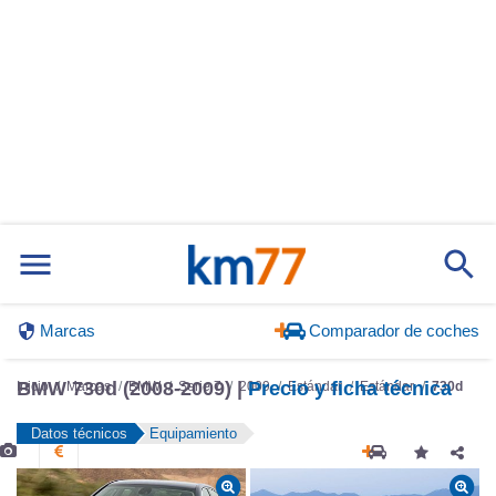
Marcas
Comparador de coches
BMW 730d (2008-2009) |
Precio y ficha técnica
Inicio
Marcas
BMW
Serie 7
2009
Estándar
Estándar
730d
Datos técnicos
Equipamiento