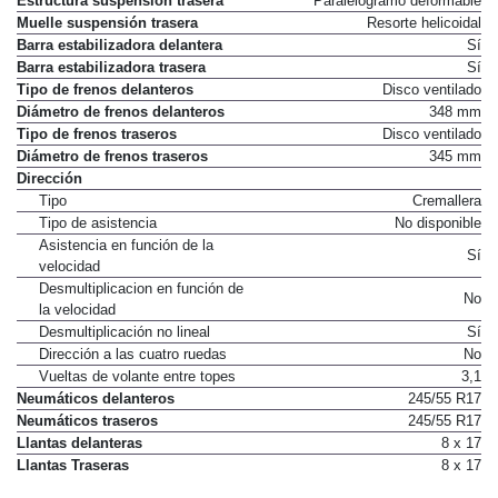
Estructura suspensión trasera
Paralelogramo deformable
Muelle suspensión trasera
Resorte helicoidal
Barra estabilizadora delantera
Sí
Barra estabilizadora trasera
Sí
Tipo de frenos delanteros
Disco ventilado
Diámetro de frenos delanteros
348 mm
Tipo de frenos traseros
Disco ventilado
Diámetro de frenos traseros
345 mm
Dirección
Tipo
Cremallera
Tipo de asistencia
No disponible
Asistencia en función de la
Sí
velocidad
Desmultiplicacion en función de
No
la velocidad
Desmultiplicación no lineal
Sí
Dirección a las cuatro ruedas
No
Vueltas de volante entre topes
3,1
Neumáticos delanteros
245/55 R17
Neumáticos traseros
245/55 R17
Llantas delanteras
8 x 17
Llantas Traseras
8 x 17