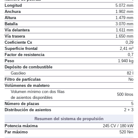
Número de puertas
4
Longitud
5.072 mm
Anchura
1.902 mm
Altura
1.479 mm
Batalla
3.070 mm
Vía delantera
1.611 mm
Vía trasera
1.650 mm
Coeficiente Cx
0,29
Superficie frontal
2,41 m²
Factor de resistencia
0,7
Peso
1.940 kg
Depósito de combustible
Gasóleo
82 l
Filtro de partículas
No
Volúmenes de maletero
Volumen mínimo con dos filas
500 litros
de asientos disponibles
Número de plazas
5
Distribución de asientos
2 + 3
Resumen del sistema de propulsión
Potencia máxima
245 CV / 180 kW
Par máximo
520 Nm