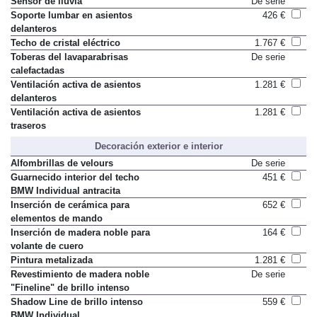
Sensor de lluvia
De serie
Soporte lumbar en asientos
426 €
delanteros
Techo de cristal eléctrico
1.767 €
Toberas del lavaparabrisas
De serie
calefactadas
Ventilación activa de asientos
1.281 €
delanteros
Ventilación activa de asientos
1.281 €
traseros
Decoración exterior e interior
Alfombrillas de velours
De serie
Guarnecido interior del techo
451 €
BMW Individual antracita
Inserción de cerámica para
652 €
elementos de mando
Inserción de madera noble para
164 €
volante de cuero
Pintura metalizada
1.281 €
Revestimiento de madera noble
De serie
"Fineline" de brillo intenso
Shadow Line de brillo intenso
559 €