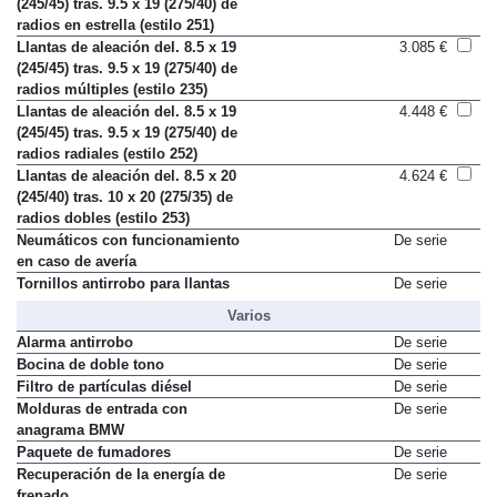
Llantas de aleación del. 8.5 x 19
3.737 €
(245/45) tras. 9.5 x 19 (275/40) de
radios en estrella (estilo 251)
Llantas de aleación del. 8.5 x 19
3.085 €
(245/45) tras. 9.5 x 19 (275/40) de
radios múltiples (estilo 235)
Llantas de aleación del. 8.5 x 19
4.448 €
(245/45) tras. 9.5 x 19 (275/40) de
radios radiales (estilo 252)
Llantas de aleación del. 8.5 x 20
4.624 €
(245/40) tras. 10 x 20 (275/35) de
radios dobles (estilo 253)
Neumáticos con funcionamiento
De serie
en caso de avería
Tornillos antirrobo para llantas
De serie
Varios
Alarma antirrobo
De serie
Bocina de doble tono
De serie
Filtro de partículas diésel
De serie
Molduras de entrada con
De serie
anagrama BMW
Paquete de fumadores
De serie
Recuperación de la energía de
De serie