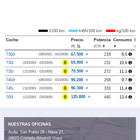
l/100 km
kWh/100 km
kg/100 km
Coche
Precio
Potencia
Consumo
Lo
(€)
(CV)
(m
730d
67.500
218
8,5
(08/2002 - 03/2005)
69.900
730i
231
10,6
(03/2003 - 03/2005)
79.500
735i
272
11,1
(11/2001 - 03/2005)
740d
90.200
258
9,7
(08/2002 - 03/2005)
90.300
745i
333
11,4
(11/2001 - 03/2005)
125.800
760i
445
13,4
(12/2002 - 03/2005)
NUESTRAS OFICINAS
Avda. San Pablo 28 - Nave 27,
28823 Coslada (Madrid)
Mapa