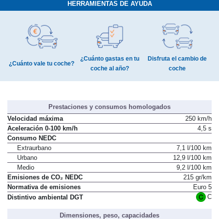
HERRAMIENTAS DE AYUDA
¿Cuánto gastas en tu
Disfruta el cambio de
¿Cuánto vale tu coche?
coche al año?
coche
Prestaciones y consumos homologados
Velocidad máxima
250 km/h
Aceleración 0-100 km/h
4,5 s
Consumo NEDC
Extraurbano
7,1 l/100 km
Urbano
12,9 l/100 km
Medio
9,2 l/100 km
Emisiones de CO₂ NEDC
215 gr/km
Normativa de emisiones
Euro 5
C
Distintivo ambiental DGT