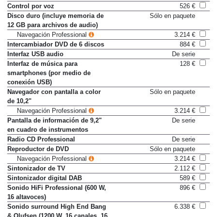
móvil
Control por voz
526 €
Disco duro (incluye memoria de
Sólo en paquete
12 GB para archivos de audio)
Navegación Professional
3.214 €
Intercambiador DVD de 6 discos
884 €
Interfaz USB audio
De serie
Interfaz de música para
128 €
smartphones (por medio de
conexión USB)
Navegador con pantalla a color
Sólo en paquete
de 10,2"
Navegación Professional
3.214 €
Pantalla de información de 9,2"
De serie
en cuadro de instrumentos
Radio CD Professional
De serie
Reproductor de DVD
Sólo en paquete
Navegación Professional
3.214 €
Sintonizador de TV
2.112 €
Sintonizador digital DAB
589 €
Sonido HiFi Professional (600 W,
896 €
16 altavoces)
Sonido surround High End Bang
6.338 €