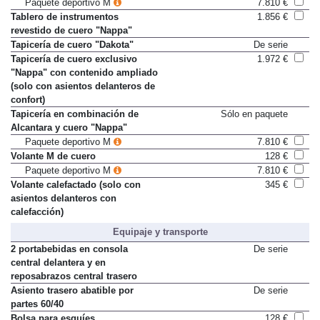
Paquete deportivo M
7.810 €
Tablero de instrumentos
1.856 €
revestido de cuero "Nappa"
Tapicería de cuero "Dakota"
De serie
Tapicería de cuero exclusivo
1.972 €
"Nappa" con contenido ampliado
(solo con asientos delanteros de
confort)
Tapicería en combinación de
Sólo en paquete
Alcantara y cuero "Nappa"
Paquete deportivo M
7.810 €
Volante M de cuero
128 €
Paquete deportivo M
7.810 €
Volante calefactado (solo con
345 €
asientos delanteros con
calefacción)
Equipaje y transporte
2 portabebidas en consola
De serie
central delantera y en
reposabrazos central trasero
Asiento trasero abatible por
De serie
partes 60/40