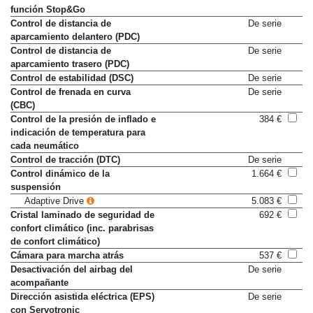
Control de crucero activo con
2.535 €
función Stop&Go
Control de distancia de
De serie
aparcamiento delantero (PDC)
Control de distancia de
De serie
aparcamiento trasero (PDC)
Control de estabilidad (DSC)
De serie
Control de frenada en curva
De serie
(CBC)
Control de la presión de inflado e
384 €
indicación de temperatura para
cada neumático
Control de tracción (DTC)
De serie
Control dinámico de la
1.664 €
suspensión
Adaptive Drive
5.083 €
Cristal laminado de seguridad de
692 €
confort climático (inc. parabrisas
de confort climático)
Cámara para marcha atrás
537 €
Desactivación del airbag del
De serie
acompañante
Dirección asistida eléctrica (EPS)
De serie