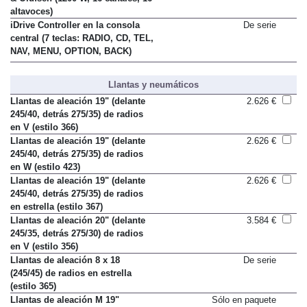
& Olufsen (1200 W, 16 canales, 16
altavoces)
iDrive Controller en la consola
De serie
central (7 teclas: RADIO, CD, TEL,
NAV, MENU, OPTION, BACK)
Llantas y neumáticos
Llantas de aleación 19" (delante
2.626 €
245/40, detrás 275/35) de radios
en V (estilo 366)
Llantas de aleación 19" (delante
2.626 €
245/40, detrás 275/35) de radios
en W (estilo 423)
Llantas de aleación 19" (delante
2.626 €
245/40, detrás 275/35) de radios
en estrella (estilo 367)
Llantas de aleación 20" (delante
3.584 €
245/35, detrás 275/30) de radios
en V (estilo 356)
Llantas de aleación 8 x 18
De serie
(245/45) de radios en estrella
(estilo 365)