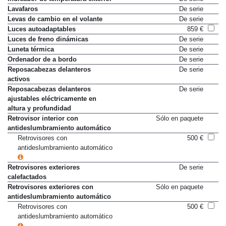
Indicador de temperatura exterior
De serie
Lavafaros
De serie
Levas de cambio en el volante
De serie
Luces autoadaptables
859 €
Luces de freno dinámicas
De serie
Luneta térmica
De serie
Ordenador de a bordo
De serie
Reposacabezas delanteros
De serie
activos
Reposacabezas delanteros
De serie
ajustables eléctricamente en
altura y profundidad
Retrovisor interior con
Sólo en paquete
antideslumbramiento automático
Retrovisores con
500 €
antideslumbramiento automático
Retrovisores exteriores
De serie
calefactados
Retrovisores exteriores con
Sólo en paquete
antideslumbramiento automático
Retrovisores con
500 €
antideslumbramiento automático