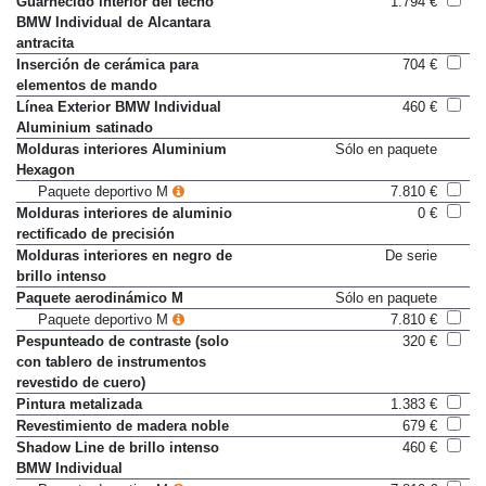
Guarnecido interior del techo
1.794 €
BMW Individual de Alcantara
antracita
Inserción de cerámica para
704 €
elementos de mando
Línea Exterior BMW Individual
460 €
Aluminium satinado
Molduras interiores Aluminium
Sólo en paquete
Hexagon
Paquete deportivo M
7.810 €
Molduras interiores de aluminio
0 €
rectificado de precisión
Molduras interiores en negro de
De serie
brillo intenso
Paquete aerodinámico M
Sólo en paquete
Paquete deportivo M
7.810 €
Pespunteado de contraste (solo
320 €
con tablero de instrumentos
revestido de cuero)
Pintura metalizada
1.383 €
Revestimiento de madera noble
679 €
Shadow Line de brillo intenso
460 €
BMW Individual