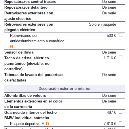
luneta trasera (manual)
Reposabrazos central trasero
De serie
Reposabrazos delantero
De serie
Retrovisores exteriores con
De serie
ajuste electrico
Retrovisores exteriores con
Sólo en paquete
plegado eléctrico
Retrovisores con
500 €
antideslumbramiento automático
Sensor de lluvia
De serie
Techo de cristal eléctrico
1.716 €
panorámico (elevable, no
corredizo)
Toberas de lavado del parabrisas
De serie
calefactadas
Decoración exterior e interior
Alfombrillas de velours
De serie
Elementos exteriores en el color
De serie
de la carrocería
Guarnecido interior del techo
487 €
BMW Individual antracita
Paquete deportivo M
7.810 €