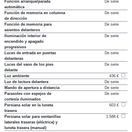
Función Follow-me-home
De serie
Función arranque/parada
De serie
automática
Función de memoria en columna
De serie
de dirección
Función de memoria para
De serie
asientos delanteros
Iluminación interior de
De serie
encendido y apagado
progresivos
Luces de entrada en puertas
De serie
delanteras
Luces del vano de los pies
De serie
delante
Luz ambiente
436 €
Luz de lectura delantera
De serie
Mando de apertura a distancia
De serie
Parasoles con espejos de
De serie
cortesía iluminados
Persiana solar en la luneta
603 €
trasera
Persiana solar para ventanillas
1.588 €
laterales traseras (eléctrica) y