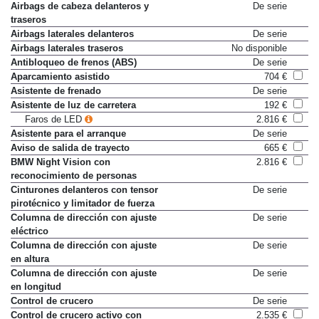
Airbag frontal pasajero
De serie
Airbags de cabeza delanteros y
De serie
traseros
Airbags laterales delanteros
De serie
Airbags laterales traseros
No disponible
Antibloqueo de frenos (ABS)
De serie
Aparcamiento asistido
704 €
Asistente de frenado
De serie
Asistente de luz de carretera
192 €
Faros de LED
2.816 €
Asistente para el arranque
De serie
Aviso de salida de trayecto
665 €
BMW Night Vision con
2.816 €
reconocimiento de personas
Cinturones delanteros con tensor
De serie
pirotécnico y limitador de fuerza
Columna de dirección con ajuste
De serie
eléctrico
Columna de dirección con ajuste
De serie
en altura
Columna de dirección con ajuste
De serie
en longitud
Control de crucero
De serie