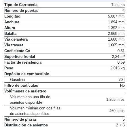
Dimensiones, peso, capacidades
Tipo de Carrocería
Turismo
Número de puertas
4
Longitud
5.007 mm
Anchura
1.894 mm
Altura
1.392 mm
Batalla
2.968 mm
Vía delantera
1.600 mm
Vía trasera
1.665 mm
Coeficiente Cx
0,31
Superficie frontal
2,24 m²
Factor de resistencia
0,69
Peso
2.015 kg
Depósito de combustible
Gasolina
70 l
Filtro de partículas
No
Volúmenes de maletero
Volumen con una fila de
1.265 litros
asientos disponible
Volumen mínimo con dos filas
460 litros
de asientos disponibles
Número de plazas
5