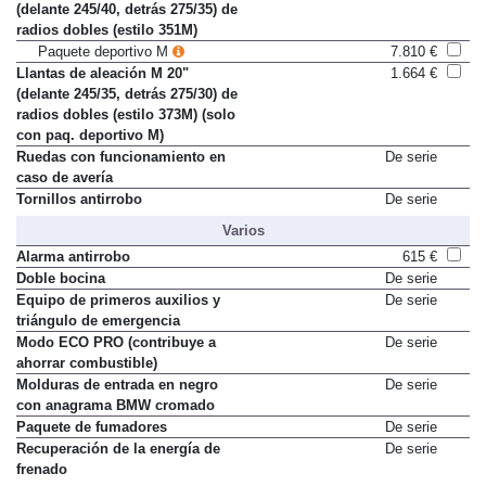
Llantas de aleación M 19"
Sólo en paquete
(delante 245/40, detrás 275/35) de
radios dobles (estilo 351M)
Paquete deportivo M
7.810 €
Llantas de aleación M 20"
1.664 €
(delante 245/35, detrás 275/30) de
radios dobles (estilo 373M) (solo
con paq. deportivo M)
Ruedas con funcionamiento en
De serie
caso de avería
Tornillos antirrobo
De serie
Varios
Alarma antirrobo
615 €
Doble bocina
De serie
Equipo de primeros auxilios y
De serie
triángulo de emergencia
Modo ECO PRO (contribuye a
De serie
ahorrar combustible)
Molduras de entrada en negro
De serie
con anagrama BMW cromado
Paquete de fumadores
De serie
Recuperación de la energía de
De serie