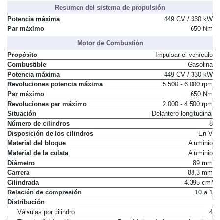
Distribución de asientos
2 + 3
Resumen del sistema de propulsión
Potencia máxima
449 CV / 330 kW
Par máximo
650 Nm
Motor de Combustión
Propósito
Impulsar el vehículo
Combustible
Gasolina
Potencia máxima
449 CV / 330 kW
Revoluciones potencia máxima
5.500 - 6.000 rpm
Par máximo
650 Nm
Revoluciones par máximo
2.000 - 4.500 rpm
Situación
Delantero longitudinal
Número de cilindros
8
Disposición de los cilindros
En V
Material del bloque
Aluminio
Material de la culata
Aluminio
Diámetro
89 mm
Carrera
88,3 mm
Cilindrada
4.395 cm³
Relación de compresión
10 a 1
Distribución
Válvulas por cilindro
4