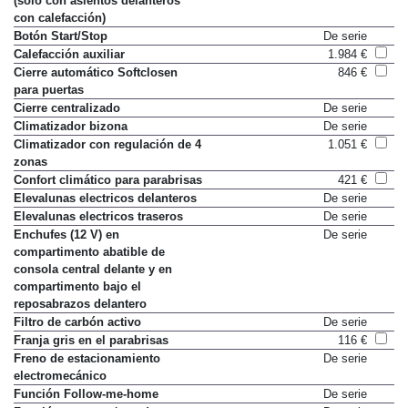
(solo con asientos delanteros
con calefacción)
Botón Start/Stop
De serie
Calefacción auxiliar
1.984 €
Cierre automático Softclosen
846 €
para puertas
Cierre centralizado
De serie
Climatizador bizona
De serie
Climatizador con regulación de 4
1.051 €
zonas
Confort climático para parabrisas
421 €
Elevalunas electricos delanteros
De serie
Elevalunas electricos traseros
De serie
Enchufes (12 V) en
De serie
compartimento abatible de
consola central delante y en
compartimento bajo el
reposabrazos delantero
Filtro de carbón activo
De serie
Franja gris en el parabrisas
116 €
Freno de estacionamiento
De serie
electromecánico