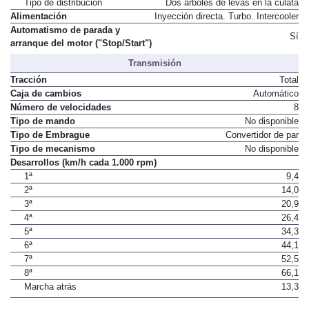
Tipo de distribución
Dos árboles de levas en la culata
Alimentación
Inyección directa. Turbo. Intercooler
Automatismo de parada y
Sí
arranque del motor ("Stop/Start")
Transmisión
Tracción
Total
Caja de cambios
Automático
Número de velocidades
8
Tipo de mando
No disponible
Tipo de Embrague
Convertidor de par
Tipo de mecanismo
No disponible
Desarrollos (km/h cada 1.000 rpm)
1ª
9,4
2ª
14,0
3ª
20,9
4ª
26,4
5ª
34,3
6ª
44,1
7ª
52,5
8ª
66,1
Marcha atrás
13,3