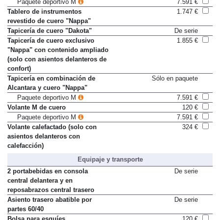
Paquete deportivo M
7.591 €
Tablero de instrumentos
1.747 €
revestido de cuero "Nappa"
Tapicería de cuero "Dakota"
De serie
Tapicería de cuero exclusivo
1.855 €
"Nappa" con contenido ampliado
(solo con asientos delanteros de
confort)
Tapicería en combinación de
Sólo en paquete
Alcantara y cuero "Nappa"
Paquete deportivo M
7.591 €
Volante M de cuero
120 €
Paquete deportivo M
7.591 €
Volante calefactado (solo con
324 €
asientos delanteros con
calefacción)
Equipaje y transporte
2 portabebidas en consola
De serie
central delantera y en
reposabrazos central trasero
Asiento trasero abatible por
De serie
partes 60/40