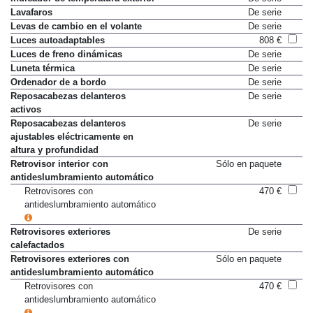
Indicador de temperatura exterior
De serie
Lavafaros
De serie
Levas de cambio en el volante
De serie
Luces autoadaptables
808 €
Luces de freno dinámicas
De serie
Luneta térmica
De serie
Ordenador de a bordo
De serie
Reposacabezas delanteros
De serie
activos
Reposacabezas delanteros
De serie
ajustables eléctricamente en
altura y profundidad
Retrovisor interior con
Sólo en paquete
antideslumbramiento automático
Retrovisores con
470 €
antideslumbramiento automático
Retrovisores exteriores
De serie
calefactados
Retrovisores exteriores con
Sólo en paquete
antideslumbramiento automático
Retrovisores con
470 €
antideslumbramiento automático