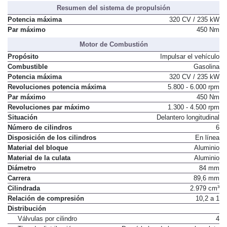
Distribución de asientos
2 + 3
Resumen del sistema de propulsión
Potencia máxima
320 CV / 235 kW
Par máximo
450 Nm
Motor de Combustión
Propósito
Impulsar el vehículo
Combustible
Gasolina
Potencia máxima
320 CV / 235 kW
Revoluciones potencia máxima
5.800 - 6.000 rpm
Par máximo
450 Nm
Revoluciones par máximo
1.300 - 4.500 rpm
Situación
Delantero longitudinal
Número de cilindros
6
Disposición de los cilindros
En línea
Material del bloque
Aluminio
Material de la culata
Aluminio
Diámetro
84 mm
Carrera
89,6 mm
Cilindrada
2.979 cm³
Relación de compresión
10,2 a 1
Distribución
Válvulas por cilindro
4