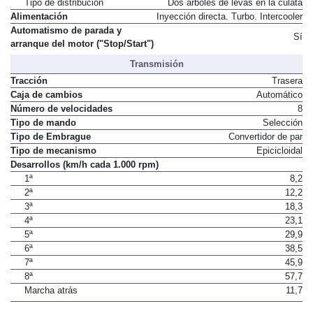
Tipo de distribución
Dos árboles de levas en la culata
Alimentación
Inyección directa. Turbo. Intercooler
Automatismo de parada y
Sí
arranque del motor ("Stop/Start")
Transmisión
Tracción
Trasera
Caja de cambios
Automático
Número de velocidades
8
Tipo de mando
Selección
Tipo de Embrague
Convertidor de par
Tipo de mecanismo
Epicicloidal
Desarrollos (km/h cada 1.000 rpm)
1ª
8,2
2ª
12,2
3ª
18,3
4ª
23,1
5ª
29,9
6ª
38,5
7ª
45,9
8ª
57,7
Marcha atrás
11,7