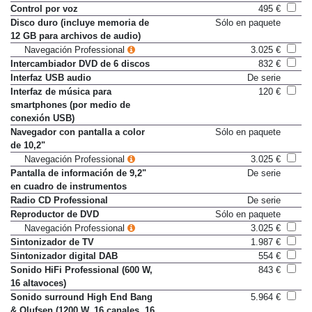
móvil
Control por voz
495 €
Disco duro (incluye memoria de
Sólo en paquete
12 GB para archivos de audio)
Navegación Professional
3.025 €
Intercambiador DVD de 6 discos
832 €
Interfaz USB audio
De serie
Interfaz de música para
120 €
smartphones (por medio de
conexión USB)
Navegador con pantalla a color
Sólo en paquete
de 10,2"
Navegación Professional
3.025 €
Pantalla de información de 9,2"
De serie
en cuadro de instrumentos
Radio CD Professional
De serie
Reproductor de DVD
Sólo en paquete
Navegación Professional
3.025 €
Sintonizador de TV
1.987 €
Sintonizador digital DAB
554 €
Sonido HiFi Professional (600 W,
843 €
16 altavoces)
Sonido surround High End Bang
5.964 €