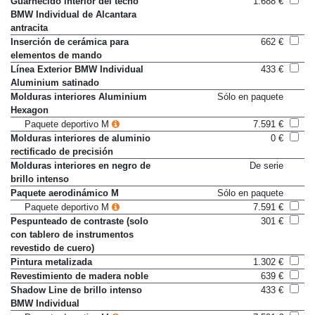
Guarnecido interior del techo
1.688 €
BMW Individual de Alcantara
antracita
Inserción de cerámica para
662 €
elementos de mando
Línea Exterior BMW Individual
433 €
Aluminium satinado
Molduras interiores Aluminium
Sólo en paquete
Hexagon
Paquete deportivo M
7.591 €
Molduras interiores de aluminio
0 €
rectificado de precisión
Molduras interiores en negro de
De serie
brillo intenso
Paquete aerodinámico M
Sólo en paquete
Paquete deportivo M
7.591 €
Pespunteado de contraste (solo
301 €
con tablero de instrumentos
revestido de cuero)
Pintura metalizada
1.302 €
Revestimiento de madera noble
639 €
Shadow Line de brillo intenso
433 €
BMW Individual