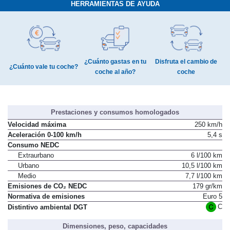
HERRAMIENTAS DE AYUDA
¿Cuánto gastas en tu
Disfruta el cambio de
¿Cuánto vale tu coche?
coche al año?
coche
Prestaciones y consumos homologados
Velocidad máxima
250 km/h
Aceleración 0-100 km/h
5,4 s
Consumo NEDC
Extraurbano
6 l/100 km
Urbano
10,5 l/100 km
Medio
7,7 l/100 km
Emisiones de CO₂ NEDC
179 gr/km
Normativa de emisiones
Euro 5
C
Distintivo ambiental DGT