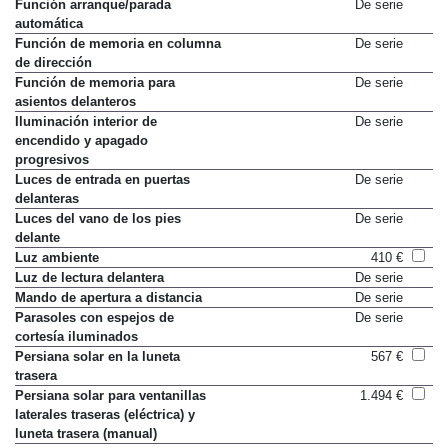
Función Follow-me-home
De serie
Función arranque/parada
De serie
automática
Función de memoria en columna
De serie
de dirección
Función de memoria para
De serie
asientos delanteros
Iluminación interior de
De serie
encendido y apagado
progresivos
Luces de entrada en puertas
De serie
delanteras
Luces del vano de los pies
De serie
delante
Luz ambiente
410 €
Luz de lectura delantera
De serie
Mando de apertura a distancia
De serie
Parasoles con espejos de
De serie
cortesía iluminados
Persiana solar en la luneta
567 €
trasera
Persiana solar para ventanillas
1.494 €
laterales traseras (eléctrica) y