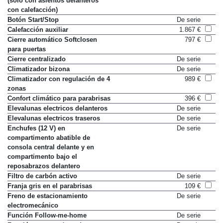
(solo con asientos delanteros
con calefacción)
Botón Start/Stop
De serie
Calefacción auxiliar
1.867 €
Cierre automático Softclosen
797 €
para puertas
Cierre centralizado
De serie
Climatizador bizona
De serie
Climatizador con regulación de 4
989 €
zonas
Confort climático para parabrisas
396 €
Elevalunas electricos delanteros
De serie
Elevalunas electricos traseros
De serie
Enchufes (12 V) en
De serie
compartimento abatible de
consola central delante y en
compartimento bajo el
reposabrazos delantero
Filtro de carbón activo
De serie
Franja gris en el parabrisas
109 €
Freno de estacionamiento
De serie
electromecánico