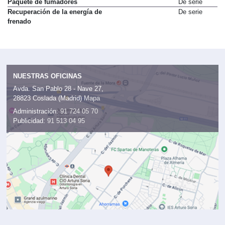
Paquete de fumadores
De serie
Recuperación de la energía de
De serie
frenado
NUESTRAS OFICINAS
Avda. San Pablo 28 - Nave 27,
28823 Coslada (Madrid)
Mapa
Administración:
91 724 05 70
Publicidad:
91 513 04 95