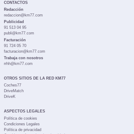
CONTACTOS
Redacción
redaccion@km77.com
Publicidad
91 513 04 95
publi@km77.com
Facturación
91 724 05 70
facturacion@km77.com
Trabaja con nosotros
rrhh@km77.com
OTROS SITIOS DE LA RED KM77
Coches77
DriveMatch
DriveK
ASPECTOS LEGALES
Política de cookies
Condiciones Legales