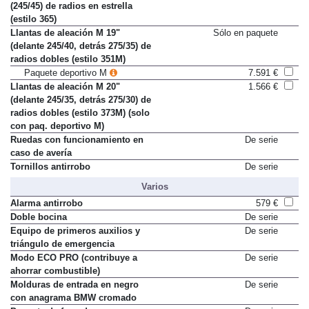
Llantas de aleación 8 x 18
1.325 €
(245/45) de radios en estrella
(estilo 365)
Llantas de aleación M 19"
Sólo en paquete
(delante 245/40, detrás 275/35) de
radios dobles (estilo 351M)
Paquete deportivo M
7.591 €
Llantas de aleación M 20"
1.566 €
(delante 245/35, detrás 275/30) de
radios dobles (estilo 373M) (solo
con paq. deportivo M)
Ruedas con funcionamiento en
De serie
caso de avería
Tornillos antirrobo
De serie
Varios
Alarma antirrobo
579 €
Doble bocina
De serie
Equipo de primeros auxilios y
De serie
triángulo de emergencia
Modo ECO PRO (contribuye a
De serie
ahorrar combustible)
Molduras de entrada en negro
De serie
con anagrama BMW cromado