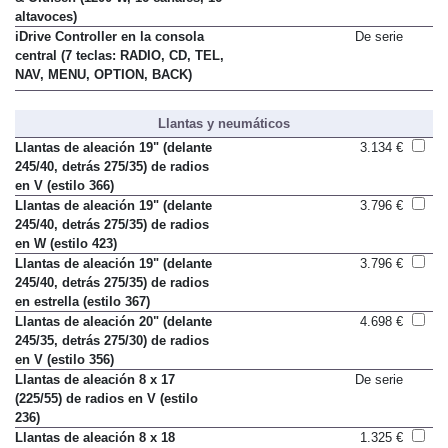
& Olufsen (1200 W, 16 canales, 16
altavoces)
iDrive Controller en la consola
De serie
central (7 teclas: RADIO, CD, TEL,
NAV, MENU, OPTION, BACK)
Llantas y neumáticos
Llantas de aleación 19" (delante
3.134 €
245/40, detrás 275/35) de radios
en V (estilo 366)
Llantas de aleación 19" (delante
3.796 €
245/40, detrás 275/35) de radios
en W (estilo 423)
Llantas de aleación 19" (delante
3.796 €
245/40, detrás 275/35) de radios
en estrella (estilo 367)
Llantas de aleación 20" (delante
4.698 €
245/35, detrás 275/30) de radios
en V (estilo 356)
Llantas de aleación 8 x 17
De serie
(225/55) de radios en V (estilo
236)