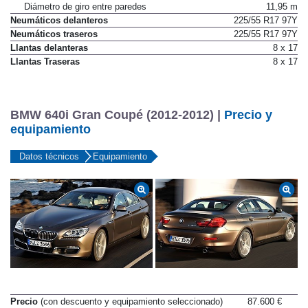
Dirección a las cuatro ruedas
No
Diámetro de giro entre paredes
11,95 m
Neumáticos delanteros
225/55 R17 97Y
Neumáticos traseros
225/55 R17 97Y
Llantas delanteras
8 x 17
Llantas Traseras
8 x 17
BMW 640i Gran Coupé (2012-2012) |
Precio y
equipamiento
Datos técnicos
Equipamiento