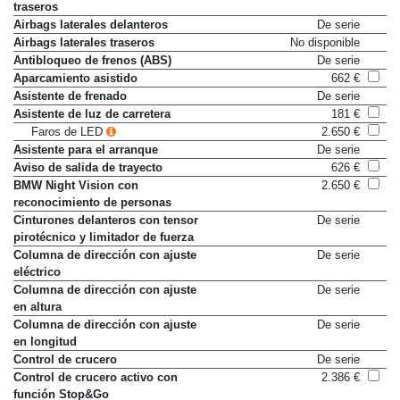
Airbags de cabeza delanteros y
De serie
traseros
Airbags laterales delanteros
De serie
Airbags laterales traseros
No disponible
Antibloqueo de frenos (ABS)
De serie
Aparcamiento asistido
662 €
Asistente de frenado
De serie
Asistente de luz de carretera
181 €
Faros de LED
2.650 €
Asistente para el arranque
De serie
Aviso de salida de trayecto
626 €
BMW Night Vision con
2.650 €
reconocimiento de personas
Cinturones delanteros con tensor
De serie
pirotécnico y limitador de fuerza
Columna de dirección con ajuste
De serie
eléctrico
Columna de dirección con ajuste
De serie
en altura
Columna de dirección con ajuste
De serie
en longitud
Control de crucero
De serie
Control de crucero activo con
2.386 €