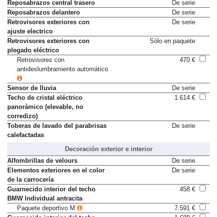
luneta trasera (manual)
Reposabrazos central trasero
De serie
Reposabrazos delantero
De serie
Retrovisores exteriores con
De serie
ajuste electrico
Retrovisores exteriores con
Sólo en paquete
plegado eléctrico
Retrovisores con
470 €
antideslumbramiento automático
Sensor de lluvia
De serie
Techo de cristal eléctrico
1.614 €
panorámico (elevable, no
corredizo)
Toberas de lavado del parabrisas
De serie
calefactadas
Decoración exterior e interior
Alfombrillas de velours
De serie
Elementos exteriores en el color
De serie
de la carrocería
Guarnecido interior del techo
458 €
BMW Individual antracita
Paquete deportivo M
7.591 €