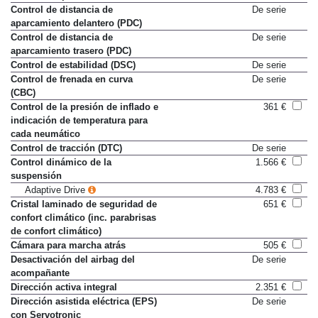
función Stop&Go
Control de distancia de
De serie
aparcamiento delantero (PDC)
Control de distancia de
De serie
aparcamiento trasero (PDC)
Control de estabilidad (DSC)
De serie
Control de frenada en curva
De serie
(CBC)
Control de la presión de inflado e
361 €
indicación de temperatura para
cada neumático
Control de tracción (DTC)
De serie
Control dinámico de la
1.566 €
suspensión
Adaptive Drive
4.783 €
Cristal laminado de seguridad de
651 €
confort climático (inc. parabrisas
de confort climático)
Cámara para marcha atrás
505 €
Desactivación del airbag del
De serie
acompañante
Dirección activa integral
2.351 €
Dirección asistida eléctrica (EPS)
De serie