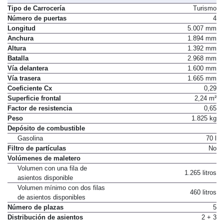
Dimensiones, peso, capacidades
Tipo de Carrocería
Turismo
Número de puertas
4
Longitud
5.007 mm
Anchura
1.894 mm
Altura
1.392 mm
Batalla
2.968 mm
Vía delantera
1.600 mm
Vía trasera
1.665 mm
Coeficiente Cx
0,29
Superficie frontal
2,24 m²
Factor de resistencia
0,65
Peso
1.825 kg
Depósito de combustible
Gasolina
70 l
Filtro de partículas
No
Volúmenes de maletero
Volumen con una fila de
1.265 litros
asientos disponible
Volumen mínimo con dos filas
460 litros
de asientos disponibles
Número de plazas
5