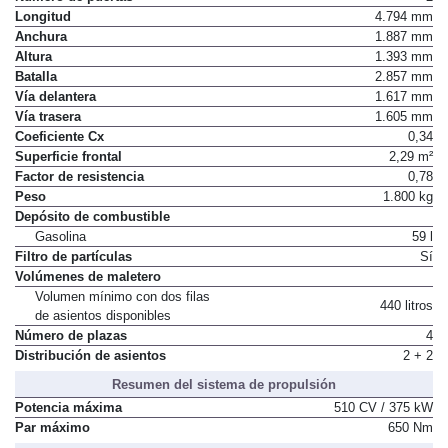
Longitud
4.794 mm
Anchura
1.887 mm
Altura
1.393 mm
Batalla
2.857 mm
Vía delantera
1.617 mm
Vía trasera
1.605 mm
Coeficiente Cx
0,34
Superficie frontal
2,29 m²
Factor de resistencia
0,78
Peso
1.800 kg
Depósito de combustible
Gasolina
59 l
Filtro de partículas
Sí
Volúmenes de maletero
Volumen mínimo con dos filas
440 litros
de asientos disponibles
Número de plazas
4
Distribución de asientos
2 + 2
Resumen del sistema de propulsión
Potencia máxima
510 CV / 375 kW
Par máximo
650 Nm