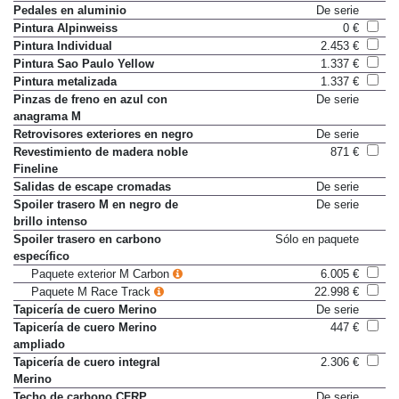
Pedales en aluminio
De serie
Pintura Alpinweiss
0 €
Pintura Individual
2.453 €
Pintura Sao Paulo Yellow
1.337 €
Pintura metalizada
1.337 €
Pinzas de freno en azul con
De serie
anagrama M
Retrovisores exteriores en negro
De serie
Revestimiento de madera noble
871 €
Fineline
Salidas de escape cromadas
De serie
Spoiler trasero M en negro de
De serie
brillo intenso
Spoiler trasero en carbono
Sólo en paquete
específico
Paquete exterior M Carbon
6.005 €
Paquete M Race Track
22.998 €
Tapicería de cuero Merino
De serie
Tapicería de cuero Merino
447 €
ampliado
Tapicería de cuero integral
2.306 €
Merino
Techo de carbono CFRP
De serie