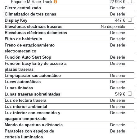
Paquete M Race Track
22.998 €
Cierre centralizado
De serie
Climatizador de tres zonas
De serie
Display Key
447 €
Elevalunas electricos traseros
No disponible
Elevalunas eléctricos delanteros
De serie
Filtro de habitáculo
De serie
Freno de estacionamiento
De serie
electromecánico
Función Auto Start Stop
De serie
Función Easy Entry de acceso a
De serie
plazas traseras
Limpiaparabrisas automático
De serie
Luces automáticas
De serie
Lunas tintadas
De serie
Lunas traseras sobretintadas
549 €
Luz de lectura trasera
De serie
Luz interior ambiental
De serie
Luz interior con encendido y
De serie
apagado temporizado
Mando de apertura a distancia
De serie
Parasoles con espejos de
De serie
cortesía iluminados