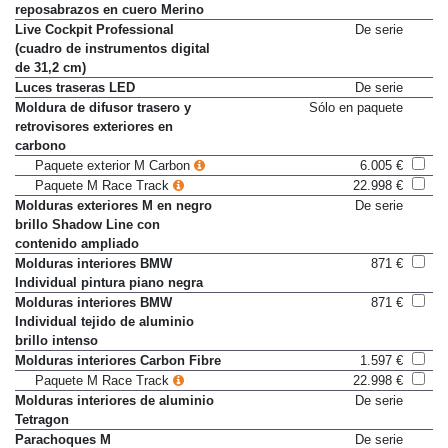
reposabrazos en cuero Merino
Live Cockpit Professional
De serie
(cuadro de instrumentos digital
de 31,2 cm)
Luces traseras LED
De serie
Moldura de difusor trasero y
Sólo en paquete
retrovisores exteriores en
carbono
Paquete exterior M Carbon
6.005 €
Paquete M Race Track
22.998 €
Molduras exteriores M en negro
De serie
brillo Shadow Line con
contenido ampliado
Molduras interiores BMW
871 €
Individual pintura piano negra
Molduras interiores BMW
871 €
Individual tejido de aluminio
brillo intenso
Molduras interiores Carbon Fibre
1.597 €
Paquete M Race Track
22.998 €
Molduras interiores de aluminio
De serie
Tetragon
Parachoques M
De serie