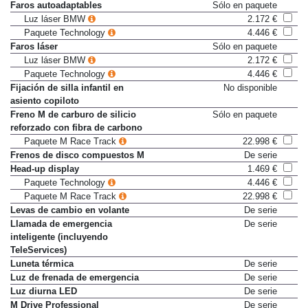
Faros autoadaptables
Sólo en paquete
Luz láser BMW
2.172 €
Paquete Technology
4.446 €
Faros láser
Sólo en paquete
Luz láser BMW
2.172 €
Paquete Technology
4.446 €
Fijación de silla infantil en
No disponible
asiento copiloto
Freno M de carburo de silicio
Sólo en paquete
reforzado con fibra de carbono
Paquete M Race Track
22.998 €
Frenos de disco compuestos M
De serie
Head-up display
1.469 €
Paquete Technology
4.446 €
Paquete M Race Track
22.998 €
Levas de cambio en volante
De serie
Llamada de emergencia
De serie
inteligente (incluyendo
TeleServices)
Luneta térmica
De serie
Luz de frenada de emergencia
De serie
Luz diurna LED
De serie
M Drive Professional
De serie