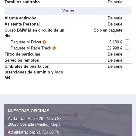
Tornillos antirrobo
De serie
Varios
Alarma antirrobo
De serie
Asistente Personal
De serie
Curso BMW M en circuito de un
Sólo en paquete
día
Paquete M Driver
3.130 €
Paquete M Race Track
22.998 €
Filtro de partículas
De serie
Servicios remotos
De serie
Umbrales de puerta con
De serie
inserciones de aluminio y logo
M4
NUESTRAS OFICINAS
Avda. San Pablo 28 - Nave 27,
28823 Coslada (Madrid)
Mapa
Administración:
91 724 05 70