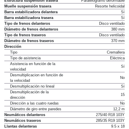
Estructura suspensión trasera
Paralelogramo deformable
Muelle suspensión trasera
Resorte helicoidal
Barra estabilizadora delantera
Sí
Barra estabilizadora trasera
Sí
Tipo de frenos delanteros
Disco ventilado
Diámetro de frenos delanteros
380 mm
Tipo de frenos traseros
Disco ventilado
Diámetro de frenos traseros
370 mm
Dirección
Tipo
Cremallera
Tipo de asistencia
Eléctrica
Asistencia en función de la
Sí
velocidad
Desmultiplicacion en función de
No
la velocidad
Desmultiplicación no lineal
Sí
Desmultiplicación de la
15
dirección
Dirección a las cuatro ruedas
No
Diámetro de giro entre paredes
12,2 m
Neumáticos delanteros
275/40 R18 103Y
Neumáticos traseros
285/35 R19 103Y
Llantas delanteras
9.5 x 18