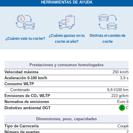
HERRAMIENTAS DE AYUDA
¿Cuánto gastas en tu
Disfruta el cambio de
¿Cuánto vale tu coche?
coche al año?
coche
Prestaciones y consumos homologados
Velocidad máxima
250 km/h
Aceleración 0-100 km/h
3,9 s
Consumo WLTP
Combinado
9,8 l/100 km
Emisiones de CO₂ WLTP
223 gr/km
Normativa de emisiones
Euro 6
C
Distintivo ambiental DGT
Dimensiones, peso, capacidades
Tipo de Carrocería
Coupé
Número de puertas
2