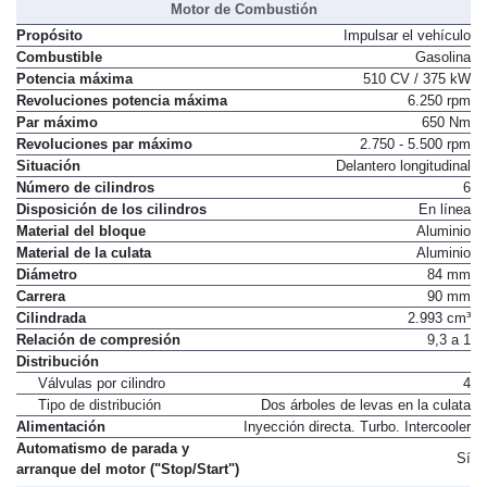
Motor de Combustión
Propósito
Impulsar el vehículo
Combustible
Gasolina
Potencia máxima
510 CV / 375 kW
Revoluciones potencia máxima
6.250 rpm
Par máximo
650 Nm
Revoluciones par máximo
2.750 - 5.500 rpm
Situación
Delantero longitudinal
Número de cilindros
6
Disposición de los cilindros
En línea
Material del bloque
Aluminio
Material de la culata
Aluminio
Diámetro
84 mm
Carrera
90 mm
Cilindrada
2.993 cm³
Relación de compresión
9,3 a 1
Distribución
Válvulas por cilindro
4
Tipo de distribución
Dos árboles de levas en la culata
Alimentación
Inyección directa. Turbo. Intercooler
Automatismo de parada y
Sí
arranque del motor ("Stop/Start")