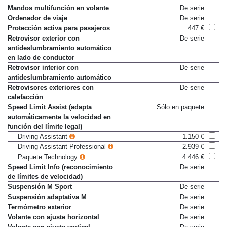
Mandos multifunción en volante
De serie
Ordenador de viaje
De serie
Protección activa para pasajeros
447 €
Retrovisor exterior con
De serie
antideslumbramiento automático
en lado de conductor
Retrovisor interior con
De serie
antideslumbramiento automático
Retrovisores exteriores con
De serie
calefacción
Speed Limit Assist (adapta
Sólo en paquete
automáticamente la velocidad en
función del límite legal)
Driving Assistant
1.150 €
Driving Assistant Professional
2.939 €
Paquete Technology
4.446 €
Speed Limit Info (reconocimiento
De serie
de límites de velocidad)
Suspensión M Sport
De serie
Suspensión adaptativa M
De serie
Termómetro exterior
De serie
Volante con ajuste horizontal
De serie