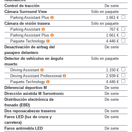
Control de tracción
De serie
Cámara Surround View
Sólo en paquete
Parking Assistant Plus
1.661 €
Cámara de visión trasera
Sólo en paquete
Parking Assistant
767 €
Parking Assistant Plus
1.661 €
Paquete Technology
4.446 €
Desactivación de airbag del
De serie
pasajero delantero
Detector de vehículos en ángulo
Sólo en paquete
muerto
Driving Assistant
1.150 €
Driving Assistant Professional
2.939 €
Paquete Technology
4.446 €
Diferencial deportivo M
De serie
Dirección asistida M Servotronic
De serie
Distribución electrónica de
De serie
frenado (EBD)
Dos reposacabezas traseros
De serie
Faros LED (luz de cruce y
De serie
carretera)
Faros antiniebla LED
De serie