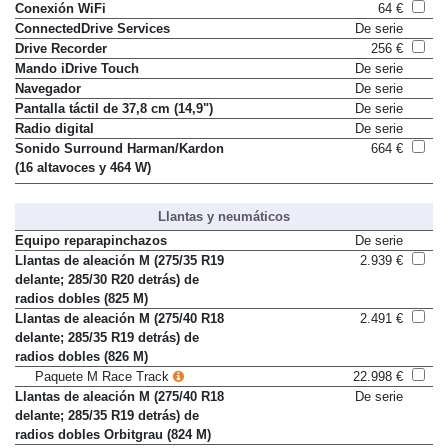
Conexión WiFi
64 €
ConnectedDrive Services
De serie
Drive Recorder
256 €
Mando iDrive Touch
De serie
Navegador
De serie
Pantalla táctil de 37,8 cm (14,9")
De serie
Radio digital
De serie
Sonido Surround Harman/Kardon
664 €
(16 altavoces y 464 W)
Llantas y neumáticos
Equipo reparapinchazos
De serie
Llantas de aleación M (275/35 R19
2.939 €
delante; 285/30 R20 detrás) de
radios dobles (825 M)
Llantas de aleación M (275/40 R18
2.491 €
delante; 285/35 R19 detrás) de
radios dobles (826 M)
Paquete M Race Track
22.998 €
Llantas de aleación M (275/40 R18
De serie
delante; 285/35 R19 detrás) de
radios dobles Orbitgrau (824 M)