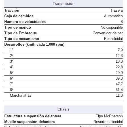
Transmisión
Tracción
Trasera
Caja de cambios
Automático
Número de velocidades
8
Tipo de mando
No disponible
Tipo de Embrague
Convertidor de par
Tipo de mecanismo
Epicicloidal
Desarrollos (km/h cada 1.000 rpm)
1ª
7,9
2ª
12,3
3ª
18,3
4ª
22,8
5ª
29,9
6ª
39,3
7ª
47,7
8ª
61,4
Marcha atrás
11,3
Chasis
Estructura suspensión delantera
Tipo McPherson
Muelle suspensión delantera
Resorte helicoidal