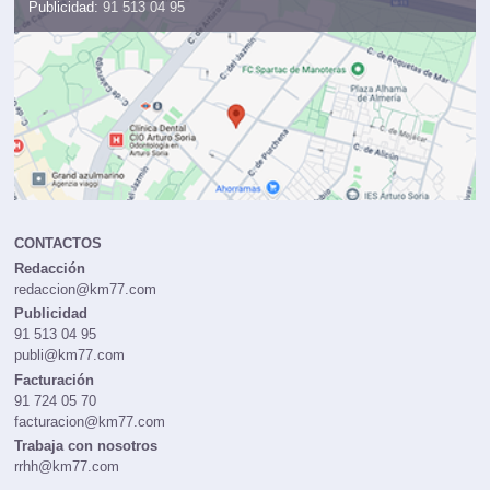
Publicidad:
91 513 04 95
CONTACTOS
Redacción
redaccion@km77.com
Publicidad
91 513 04 95
publi@km77.com
Facturación
91 724 05 70
facturacion@km77.com
Trabaja con nosotros
rrhh@km77.com