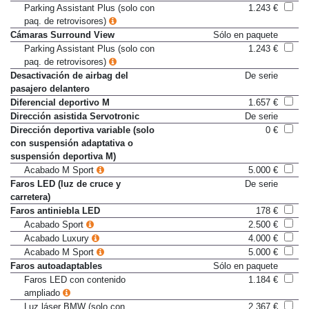
Parking Assistant
533 €
Parking Assistant Plus (solo con
1.243 €
paq. de retrovisores)
Cámaras Surround View
Sólo en paquete
Parking Assistant Plus (solo con
1.243 €
paq. de retrovisores)
Desactivación de airbag del
De serie
pasajero delantero
Diferencial deportivo M
1.657 €
Dirección asistida Servotronic
De serie
Dirección deportiva variable (solo
0 €
con suspensión adaptativa o
suspensión deportiva M)
Acabado M Sport
5.000 €
Faros LED (luz de cruce y
De serie
carretera)
Faros antiniebla LED
178 €
Acabado Sport
2.500 €
Acabado Luxury
4.000 €
Acabado M Sport
5.000 €
Faros autoadaptables
Sólo en paquete
Faros LED con contenido
1.184 €
ampliado