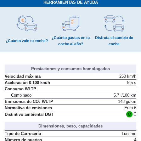
HERRAMIENTAS DE AYUDA
¿Cuánto gastas en tu
Disfruta el cambio de
¿Cuánto vale tu coche?
coche al año?
coche
Prestaciones y consumos homologados
Velocidad máxima
250 km/h
Aceleración 0-100 km/h
5,5 s
Consumo WLTP
Combinado
5,7 l/100 km
Emisiones de CO₂ WLTP
148 gr/km
Normativa de emisiones
Euro 6
C
Distintivo ambiental DGT
Dimensiones, peso, capacidades
Tipo de Carrocería
Turismo