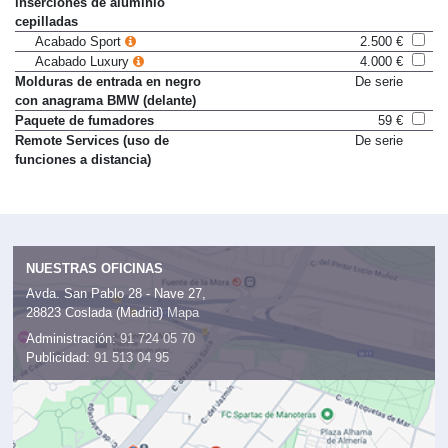
inserciones de aluminio
cepilladas
Acabado Sport
2.500 €
Acabado Luxury
4.000 €
Molduras de entrada en negro
De serie
con anagrama BMW (delante)
Paquete de fumadores
59 €
Remote Services (uso de
De serie
funciones a distancia)
NUESTRAS OFICINAS
Avda. San Pablo 28 - Nave 27,
28823 Coslada (Madrid)
Mapa
Administración:
91 724 05 70
Publicidad:
91 513 04 95