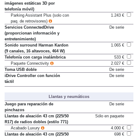
Remote 3D View (transmisión de
Sólo en paquete
imágenes estáticas 3D por
telefonía móvil)
Parking Assistant Plus (solo con
1.243 €
paq. de retrovisores)
Servicios ConnectedDrive
De serie
(proporcionan información y
entretenimiento)
Sonido surround Harman Kardon
1.065 €
(9 canales, 16 altavoces, 464 W)
Telefonía con carga inalámbrica
533 €
Paquete Connectivity
2.027 €
Toma USB doble
De serie
iDrive Controller con función
De serie
táctil
Llantas y neumáticos
Juego para reparación de
De serie
pinchazos
Llantas de aleación 43 cm (225/50
Sólo en paquete
R17) de radios dobles (estilo 771)
Acabado Luxury
4.000 €