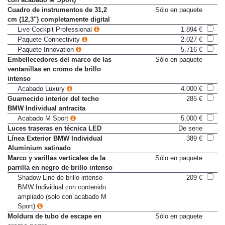
con acabado M Sport)
Cuadro de instrumentos de 31,2
Sólo en paquete
cm (12,3") completamente digital
Live Cockpit Professional
1.894 €
Paquete Connectivity
2.027 €
Paquete Innovation
5.716 €
Embellecedores del marco de las
Sólo en paquete
ventanillas en cromo de brillo
intenso
Acabado Luxury
4.000 €
Guarnecido interior del techo
285 €
BMW Individual antracita
Acabado M Sport
5.000 €
Luces traseras en técnica LED
De serie
Línea Exterior BMW Individual
389 €
Aluminium satinado
Marco y varillas verticales de la
Sólo en paquete
parrilla en negro de brillo intenso
Shadow Line de brillo intenso
209 €
BMW Individual con contenido
ampliado (solo con acabado M
Sport)
Moldura de tubo de escape en
Sólo en paquete