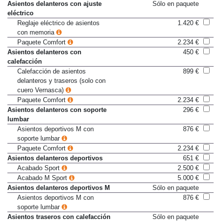
de altura
Asientos delanteros con ajuste
Sólo en paquete
eléctrico
Reglaje eléctrico de asientos
1.420 €
con memoria
Paquete Comfort
2.234 €
Asientos delanteros con
450 €
calefacción
Calefacción de asientos
899 €
delanteros y traseros (solo con
cuero Vernasca)
Paquete Comfort
2.234 €
Asientos delanteros con soporte
296 €
lumbar
Asientos deportivos M con
876 €
soporte lumbar
Paquete Comfort
2.234 €
Asientos delanteros deportivos
651 €
Acabado Sport
2.500 €
Acabado M Sport
5.000 €
Asientos delanteros deportivos M
Sólo en paquete
Asientos deportivos M con
876 €
soporte lumbar