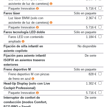
Luz láser BMW (solo con
2.367 €
asistente de luz de carretera)
Paquete Innovation
5.716 €
Faros láser
Sólo en paquete
Luz láser BMW (solo con
2.367 €
asistente de luz de carretera)
Paquete Innovation
5.716 €
Faros tecnología LED doble
Sólo en paquete
Faros LED con contenido
1.184 €
ampliado
Fijación de silla infantil en
No disponible
asiento copiloto
Fijación para asiento infantil
De serie
ISOFIX en asientos traseros
exteriores
Freno deportivo M
Sólo en paquete
Freno deportivo M con pinzas
828 €
de freno en azul
Head-Up Display (solo con Live
1.302 €
Cockpit Professional)
Paquete Innovation
5.716 €
Interruptor de confort de
De serie
conducción (modos Comfort,