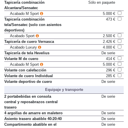
Acabado Luxury
4.000 €
Tapicería combinación
Sólo en paquete
Alcantara/Sensatec
Acabado M Sport
5.000 €
Tapicería combinación
473 €
tela/Sensatec (solo con asientos
deportivos)
Acabado Sport
2.500 €
Tapicería de cuero Vernasca
2.426 €
Acabado Luxury
4.000 €
Tapicería de tela Hevelius
De serie
Volante M de cuero
414 €
Acabado M Sport
5.000 €
Volante con calefacción
296 €
Volante de cuero Individual
285 €
Volante deportivo de cuero
De serie
Equipaje y transporte
2 portabebidas en consola
De serie
central y reposabrazos central
trasero
4 argollas de amarre en maletero
De serie
Asiento trasero abatible 40:20:40
De serie