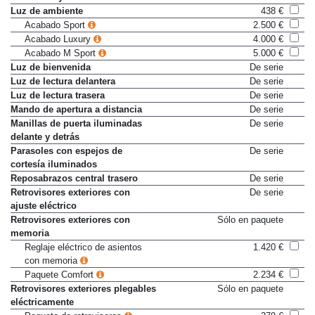
delanteras y traseras
Luz de ambiente
438 €
Acabado Sport
2.500 €
Acabado Luxury
4.000 €
Acabado M Sport
5.000 €
Luz de bienvenida
De serie
Luz de lectura delantera
De serie
Luz de lectura trasera
De serie
Mando de apertura a distancia
De serie
Manillas de puerta iluminadas
De serie
delante y detrás
Parasoles con espejos de
De serie
cortesía iluminados
Reposabrazos central trasero
De serie
Retrovisores exteriores con
De serie
ajuste eléctrico
Retrovisores exteriores con
Sólo en paquete
memoria
Reglaje eléctrico de asientos
1.420 €
con memoria
Paquete Comfort
2.234 €
Retrovisores exteriores plegables
Sólo en paquete
eléctricamente