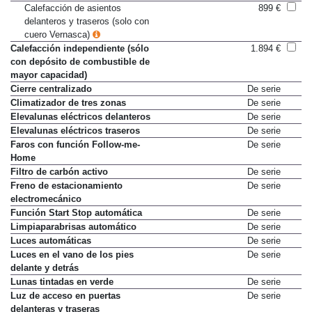
Asientos traseros con calefacción
Sólo en paquete
Calefacción de asientos
899 €
delanteros y traseros (solo con
cuero Vernasca)
Calefacción independiente (sólo
1.894 €
con depósito de combustible de
mayor capacidad)
Cierre centralizado
De serie
Climatizador de tres zonas
De serie
Elevalunas eléctricos delanteros
De serie
Elevalunas eléctricos traseros
De serie
Faros con función Follow-me-
De serie
Home
Filtro de carbón activo
De serie
Freno de estacionamiento
De serie
electromecánico
Función Start Stop automática
De serie
Limpiaparabrisas automático
De serie
Luces automáticas
De serie
Luces en el vano de los pies
De serie
delante y detrás
Lunas tintadas en verde
De serie
Luz de acceso en puertas
De serie