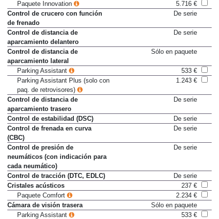
Professional)
Paquete Innovation
5.716 €
Control de crucero con función
De serie
de frenado
Control de distancia de
De serie
aparcamiento delantero
Control de distancia de
Sólo en paquete
aparcamiento lateral
Parking Assistant
533 €
Parking Assistant Plus (solo con
1.243 €
paq. de retrovisores)
Control de distancia de
De serie
aparcamiento trasero
Control de estabilidad (DSC)
De serie
Control de frenada en curva
De serie
(CBC)
Control de presión de
De serie
neumáticos (con indicación para
cada neumático)
Control de tracción (DTC, EDLC)
De serie
Cristales acústicos
237 €
Paquete Comfort
2.234 €
Cámara de visión trasera
Sólo en paquete