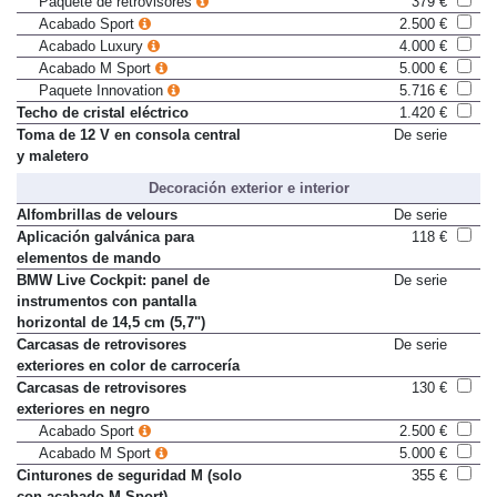
Paquete de retrovisores
379 €
Acabado Sport
2.500 €
Acabado Luxury
4.000 €
Acabado M Sport
5.000 €
Paquete Innovation
5.716 €
Techo de cristal eléctrico
1.420 €
Toma de 12 V en consola central
De serie
y maletero
Decoración exterior e interior
Alfombrillas de velours
De serie
Aplicación galvánica para
118 €
elementos de mando
BMW Live Cockpit: panel de
De serie
instrumentos con pantalla
horizontal de 14,5 cm (5,7")
Carcasas de retrovisores
De serie
exteriores en color de carrocería
Carcasas de retrovisores
130 €
exteriores en negro
Acabado Sport
2.500 €
Acabado M Sport
5.000 €
Cinturones de seguridad M (solo
355 €