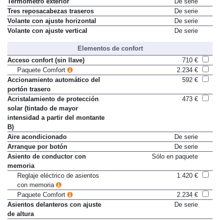
Termómetro exterior
De serie
Tres reposacabezas traseros
De serie
Volante con ajuste horizontal
De serie
Volante con ajuste vertical
De serie
Elementos de confort
Acceso confort (sin llave)
710 €
Paquete Comfort
2.234 €
Accionamiento automático del
592 €
portón trasero
Acristalamiento de protección
473 €
solar (tintado de mayor
intensidad a partir del montante
B)
Aire acondicionado
De serie
Arranque por botón
De serie
Asiento de conductor con
Sólo en paquete
memoria
Reglaje eléctrico de asientos
1.420 €
con memoria
Paquete Comfort
2.234 €
Asientos delanteros con ajuste
De serie