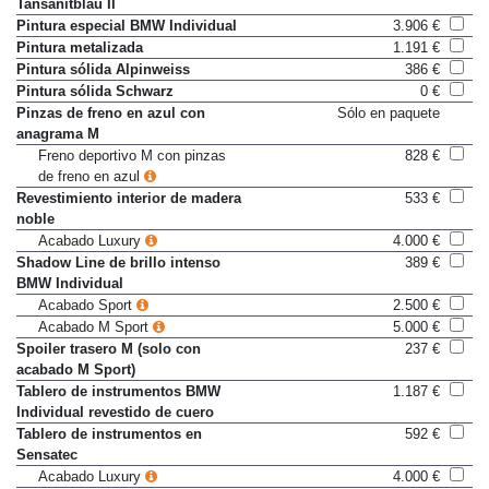
Citrinschwarz, Oxidgrau o
Tansanitblau II
Pintura especial BMW Individual
3.906 €
Pintura metalizada
1.191 €
Pintura sólida Alpinweiss
386 €
Pintura sólida Schwarz
0 €
Pinzas de freno en azul con
Sólo en paquete
anagrama M
Freno deportivo M con pinzas
828 €
de freno en azul
Revestimiento interior de madera
533 €
noble
Acabado Luxury
4.000 €
Shadow Line de brillo intenso
389 €
BMW Individual
Acabado Sport
2.500 €
Acabado M Sport
5.000 €
Spoiler trasero M (solo con
237 €
acabado M Sport)
Tablero de instrumentos BMW
1.187 €
Individual revestido de cuero
Tablero de instrumentos en
592 €
Sensatec