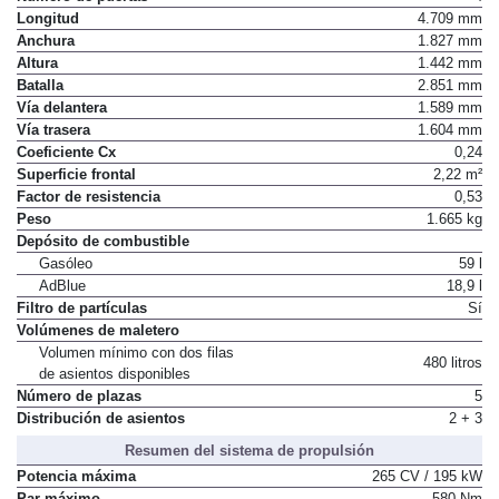
Número de puertas
4
Longitud
4.709 mm
Anchura
1.827 mm
Altura
1.442 mm
Batalla
2.851 mm
Vía delantera
1.589 mm
Vía trasera
1.604 mm
Coeficiente Cx
0,24
Superficie frontal
2,22 m²
Factor de resistencia
0,53
Peso
1.665 kg
Depósito de combustible
Gasóleo
59 l
AdBlue
18,9 l
Filtro de partículas
Sí
Volúmenes de maletero
Volumen mínimo con dos filas
480 litros
de asientos disponibles
Número de plazas
5
Distribución de asientos
2 + 3
Resumen del sistema de propulsión
Potencia máxima
265 CV / 195 kW