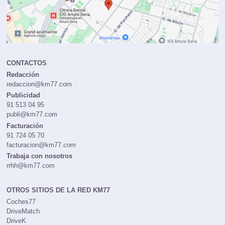
CONTACTOS
Redacción
redaccion@km77.com
Publicidad
91 513 04 95
publi@km77.com
Facturación
91 724 05 70
facturacion@km77.com
Trabaja con nosotros
rrhh@km77.com
OTROS SITIOS DE LA RED KM77
Coches77
DriveMatch