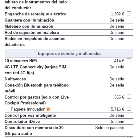
Compartimento abatible en el
De serie
tablero de instrumentos del lado
del conductor
Enganche de remolque eléctrico
1.302 €
Guantera con iluminación
De serie
Maletero con iluminación
De serie
Red de sujeción en maletero
De serie
Redes en respaldos de asientos
De serie
delanteros
Equipos de sonido y multimedia
10 altavoces HiFi
414 €
4G LTE Connectivity (tarjeta SIM
De serie
con red 4G fija)
6 altavoces
De serie
Conexión Bluetooth para teléfono
De serie
móvil
Control por gestos (solo con Live
355 €
Cockpit Professional)
Paquete Innovation
5.716 €
Control por voz inteligente
De serie
Controlador iDrive
De serie
Disco duro con memoria de 20
Sólo en paquete