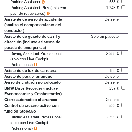
Aparcamiento asistido
Sólo en paquete
Parking Assistant
533 €
Parking Assistant Plus (solo con
1.243 €
paq. de retrovisores)
Asistente de aviso de accidente
De serie
(analiza el comportamiento del
conductor)
Asistente de guiado de carril y
Sólo en paquete
dirección (incluye asistente de
parada de emergencia)
Driving Assistant Professional
2.355 €
(solo con Live Cockpit
Professional)
Asistente de luz de carretera
189 €
Asistente para el arranque
De serie
Aviso de cinturón no colocado
De serie
BMW Drive Recorder (incluye
237 €
Eventrecorder y Crashrecorder)
Cierre automático al arrancar
De serie
Control de crucero activo con
533 €
función Stop&Go
Driving Assistant Professional
2.355 €
(solo con Live Cockpit