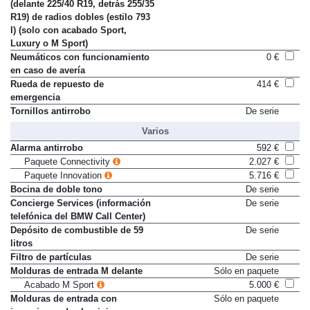
Llantas de aleación M 48 cm
2.069 €
(delante 225/40 R19, detrás 255/35
R19) de radios dobles (estilo 793
I) (solo con acabado Sport,
Luxury o M Sport)
Neumáticos con funcionamiento
0 €
en caso de avería
Rueda de repuesto de
414 €
emergencia
Tornillos antirrobo
De serie
Varios
Alarma antirrobo
592 €
Paquete Connectivity
2.027 €
Paquete Innovation
5.716 €
Bocina de doble tono
De serie
Concierge Services (información
De serie
telefónica del BMW Call Center)
Depósito de combustible de 59
De serie
litros
Filtro de partículas
De serie
Molduras de entrada M delante
Sólo en paquete
Acabado M Sport
5.000 €
Molduras de entrada con
Sólo en paquete