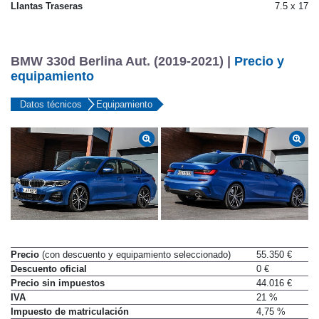
Llantas delanteras
7.5 x 17
Llantas Traseras
7.5 x 17
BMW 330d Berlina Aut. (2019-2021) |
Precio y
equipamiento
Datos técnicos
Equipamiento
Precio
(con descuento y equipamiento seleccionado)
55.350 €
Descuento oficial
0 €
Precio sin impuestos
44.016 €
IVA
21 %