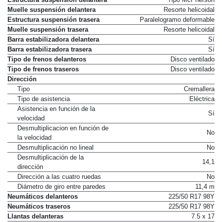
Estructura suspensión delantera
Tipo McPherson
Muelle suspensión delantera
Resorte helicoidal
Estructura suspensión trasera
Paralelogramo deformable
Muelle suspensión trasera
Resorte helicoidal
Barra estabilizadora delantera
Sí
Barra estabilizadora trasera
Sí
Tipo de frenos delanteros
Disco ventilado
Tipo de frenos traseros
Disco ventilado
Dirección
Tipo
Cremallera
Tipo de asistencia
Eléctrica
Asistencia en función de la
Sí
velocidad
Desmultiplicacion en función de
No
la velocidad
Desmultiplicación no lineal
No
Desmultiplicación de la
14,1
dirección
Dirección a las cuatro ruedas
No
Diámetro de giro entre paredes
11,4 m
Neumáticos delanteros
225/50 R17 98Y
Neumáticos traseros
225/50 R17 98Y