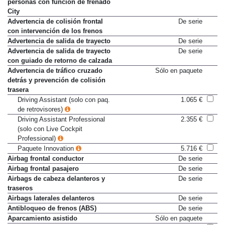
Advertencia de choque y de
De serie
personas con función de frenado
City
Advertencia de colisión frontal
De serie
con intervención de los frenos
Advertencia de salida de trayecto
De serie
Advertencia de salida de trayecto
De serie
con guiado de retorno de calzada
Advertencia de tráfico cruzado
Sólo en paquete
detrás y prevención de colisión
trasera
Driving Assistant (solo con paq.
1.065 €
de retrovisores)
Driving Assistant Professional
2.355 €
(solo con Live Cockpit
Professional)
Paquete Innovation
5.716 €
Airbag frontal conductor
De serie
Airbag frontal pasajero
De serie
Airbags de cabeza delanteros y
De serie
traseros
Airbags laterales delanteros
De serie
Antibloqueo de frenos (ABS)
De serie