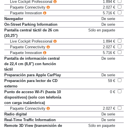
GB para audio
Live Cockpit Professional
1.894 €
Paquete Connectivity
2.027 €
Paquete Innovation
5.716 €
Navegador
De serie
On-Street Parking Information
De serie
Pantalla central táctil de 26 cm
Sólo en paquete
(10,25")
Live Cockpit Professional
1.894 €
Paquete Connectivity
2.027 €
Paquete Innovation
5.716 €
Pantalla de información central
De serie
de 22,4 cm (8,8") con función
táctil
Preparación para Apple CarPlay
De serie
Preparación para lector de CD
59 €
externo
Punto de acceso Wi-Fi (hasta 10
0 €
dispositivos) (solo con telefonía
con carga inalámbrica)
Paquete Connectivity
2.027 €
Radio digital
De serie
Real-Time Traffic Information
De serie