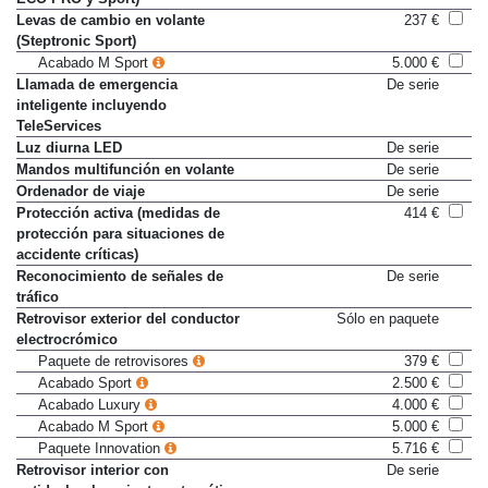
ECO PRO y Sport)
Levas de cambio en volante
237 €
(Steptronic Sport)
Acabado M Sport
5.000 €
Llamada de emergencia
De serie
inteligente incluyendo
TeleServices
Luz diurna LED
De serie
Mandos multifunción en volante
De serie
Ordenador de viaje
De serie
Protección activa (medidas de
414 €
protección para situaciones de
accidente críticas)
Reconocimiento de señales de
De serie
tráfico
Retrovisor exterior del conductor
Sólo en paquete
electrocrómico
Paquete de retrovisores
379 €
Acabado Sport
2.500 €
Acabado Luxury
4.000 €
Acabado M Sport
5.000 €
Paquete Innovation
5.716 €
Retrovisor interior con
De serie