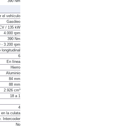
390 Nm
r el vehículo
Gasóleo
CV / 135 kW
4.000 rpm
390 Nm
 - 3.200 rpm
 longitudinal
6
En línea
Hierro
Aluminio
84 mm
88 mm
2.926 cm³
18 a 1
4
 en la culata
. Intercooler
No