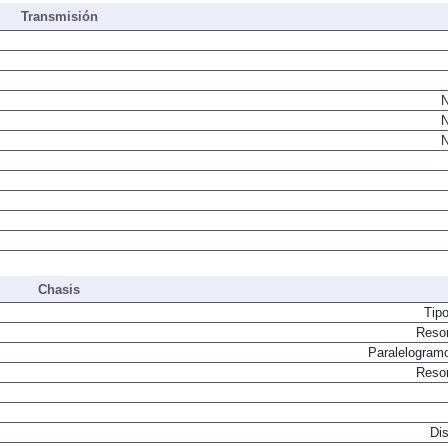
Transmisión
N
N
N
Chasis
Tip
Resor
Paralelogram
Resor
Dis