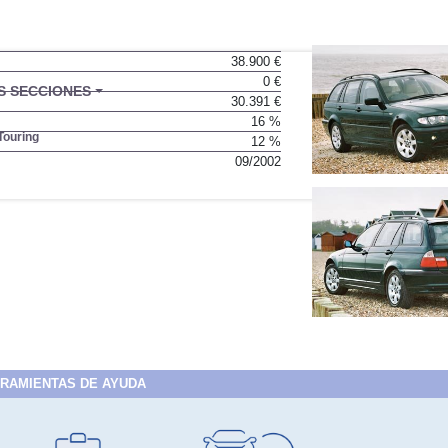
38.900 €
0 €
BU
S SECCIONES
30.391 €
infor
16 %
Touring
12 %
09/2002
RAMIENTAS DE AYUDA