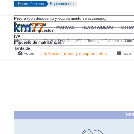
Datos técnicos
Equipamiento
Precio
(con descuento y equipamiento seleccionado)
Descuento oficial
MARCAS
REVISTA/BLOG
OTRA
Precio sin impuestos
IVA
Inicio
Marcas
BMW
Serie 3
1998
Touring
Estándar
330d 
Impuesto de matriculación
Tarifa de
Fotos
Todo
Precios, datos y equipamientos
HER