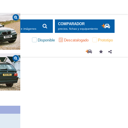
SCADOR
COMPARADOR
maciones, fichas e imágenes
precios, fichas y equipamiento
Disponible
Descatalogado
Prototipo