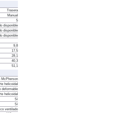
Trasera
Manual
5
o disponible
o disponible
o disponible
9,8
17,5
28,1
40,3
51,1
o McPherson
te helicoidal
o deformable
te helicoidal
Sí
Sí
co ventilado