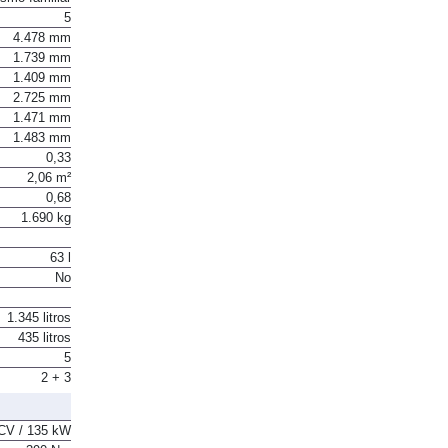
5
4.478 mm
1.739 mm
1.409 mm
2.725 mm
1.471 mm
1.483 mm
0,33
2,06 m²
0,68
1.690 kg
63 l
No
1.345 litros
435 litros
5
2 + 3
CV / 135 kW