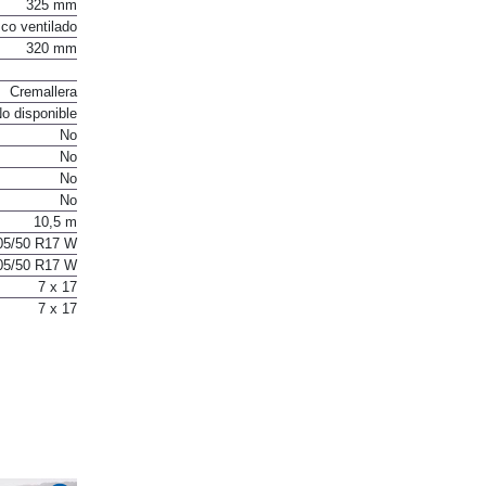
325 mm
co ventilado
320 mm
Cremallera
o disponible
No
No
No
No
10,5 m
05/50 R17 W
05/50 R17 W
7 x 17
7 x 17