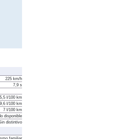
225 km/h
7,9 s
5,5 l/100 km
9,6 l/100 km
7 l/100 km
o disponible
Sin distintivo
ismo familiar