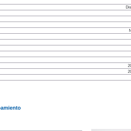
Dis
N
2
2
pamiento