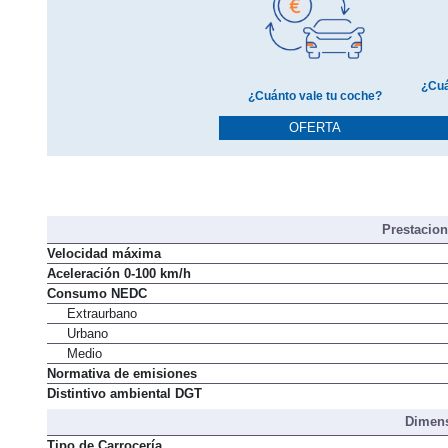
¿Cuá
¿Cuánto vale tu coche?
OFERTA
Prestacio
Velocidad máxima
Aceleración 0-100 km/h
Consumo NEDC
Extraurbano
Urbano
Medio
Normativa de emisiones
Distintivo ambiental DGT
Dimens
Tipo de Carrocería