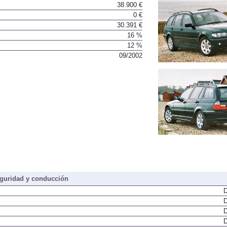
38.900 €
0 €
30.391 €
16 %
12 %
09/2002
guridad y conducción
D
D
D
D