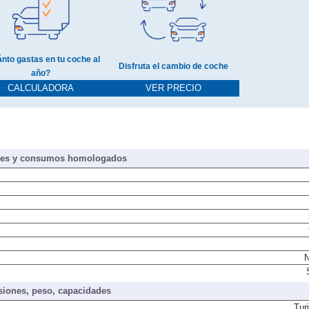
nto gastas en tu coche al
Disfruta el cambio de coche
año?
CALCULADORA
VER PRECIO
nes y consumos homologados
N
iones, peso, capacidades
Tur