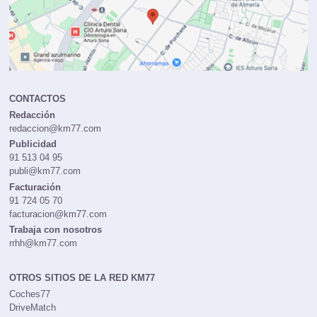
CONTACTOS
Redacción
redaccion@km77.com
Publicidad
91 513 04 95
publi@km77.com
Facturación
91 724 05 70
facturacion@km77.com
Trabaja con nosotros
rrhh@km77.com
OTROS SITIOS DE LA RED KM77
Coches77
DriveMatch