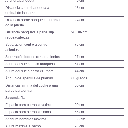
Anchura banqueta
49 cm
Distancia centro banqueta a
48 cm
umbral de la puerta
Distancia borde banqueta a umbral
24 cm
de la puerta
Distancia banqueta a parte sup.
90 | 86 cm
reposacabezas
Separación centro a centro
75 cm
asientos
Separación bordes centro asientos
27 cm
Altura del suelo hasta banqueta
57 cm
Altura del suelo hasta el umbral
44 cm
Ángulo de apertura de puertas
68 grados
Distancia mínima del coche a una
56 cm
pared para entrar
Segunda fila
Espacio para piernas máximo
90 cm
Espacio para piernas mínimo
66 cm
Anchura hombros máxima
135 cm
Altura máxima al techo
93 cm