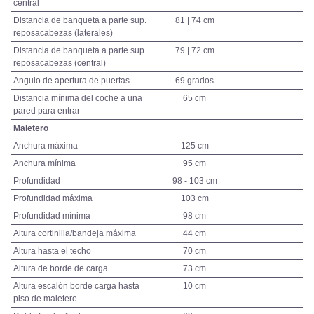
central
Distancia de banqueta a parte sup.
81 | 74 cm
reposacabezas (laterales)
Distancia de banqueta a parte sup.
79 | 72 cm
reposacabezas (central)
Angulo de apertura de puertas
69 grados
Distancia mínima del coche a una
65 cm
pared para entrar
Maletero
Anchura máxima
125 cm
Anchura mínima
95 cm
Profundidad
98 - 103 cm
Profundidad máxima
103 cm
Profundidad mínima
98 cm
Altura cortinilla/bandeja máxima
44 cm
Altura hasta el techo
70 cm
Altura de borde de carga
73 cm
Altura escalón borde carga hasta
10 cm
piso de maletero