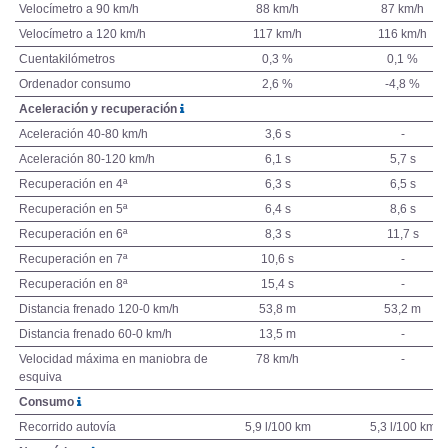
Velocímetro a 90 km/h
88 km/h
87 km/h
Velocímetro a 120 km/h
117 km/h
116 km/h
Cuentakilómetros
0,3 %
0,1 %
Ordenador consumo
2,6 %
-4,8 %
Aceleración y recuperación
Aceleración 40-80 km/h
3,6 s
-
Aceleración 80-120 km/h
6,1 s
5,7 s
Recuperación en 4ª
6,3 s
6,5 s
Recuperación en 5ª
6,4 s
8,6 s
Recuperación en 6ª
8,3 s
11,7 s
Recuperación en 7ª
10,6 s
-
Recuperación en 8ª
15,4 s
-
Distancia frenado 120-0 km/h
53,8 m
53,2 m
Distancia frenado 60-0 km/h
13,5 m
-
Velocidad máxima en maniobra de
78 km/h
-
esquiva
Consumo
Recorrido autovía
5,9 l/100 km
5,3 l/100 km