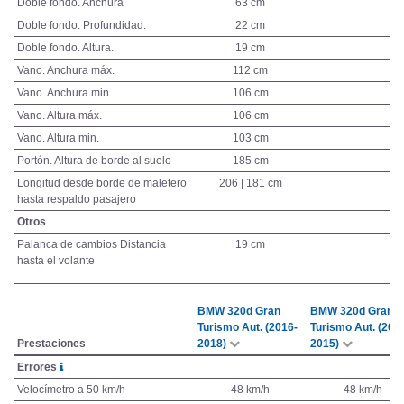
Doble fondo. Anchura
63 cm
Doble fondo. Profundidad.
22 cm
Doble fondo. Altura.
19 cm
Vano. Anchura máx.
112 cm
Vano. Anchura min.
106 cm
Vano. Altura máx.
106 cm
Vano. Altura min.
103 cm
Portón. Altura de borde al suelo
185 cm
Longitud desde borde de maletero
206 | 181 cm
hasta respaldo pasajero
Otros
Palanca de cambios Distancia
19 cm
hasta el volante
BMW 320d Gran
BMW 320d Gran
Turismo Aut. (2016-
Turismo Aut. (201
Prestaciones
2018)
2015)
Errores
Velocímetro a 50 km/h
48 km/h
48 km/h