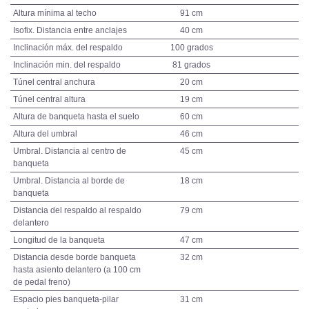
Altura mínima al techo
91 cm
Isofix. Distancia entre anclajes
40 cm
Inclinación máx. del respaldo
100 grados
Inclinación min. del respaldo
81 grados
Túnel central anchura
20 cm
Túnel central altura
19 cm
Altura de banqueta hasta el suelo
60 cm
Altura del umbral
46 cm
Umbral. Distancia al centro de
45 cm
banqueta
Umbral. Distancia al borde de
18 cm
banqueta
Distancia del respaldo al respaldo
79 cm
delantero
Longitud de la banqueta
47 cm
Distancia desde borde banqueta
32 cm
hasta asiento delantero (a 100 cm
de pedal freno)
Espacio pies banqueta-pilar
31 cm