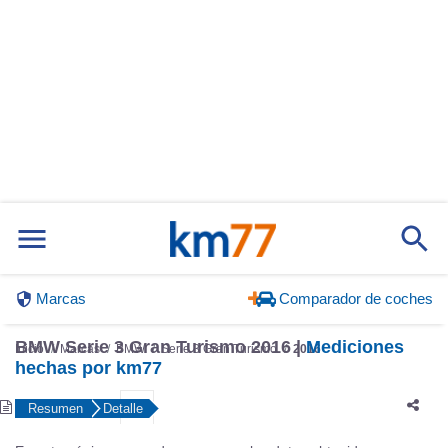
Marcas
Comparador de coches
BMW Serie 3 Gran Turismo 2016 |
Mediciones
Inicio
Marcas
BMW
Serie 3 Gran Turismo
2016
hechas por km77
Resumen
Detalle