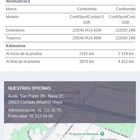
Neumáticos
Marca
Continental
Continental
Modelo
ContiSportContact 5
ContiSportContact
SSR
SSR
Delanteros
225/45 R19 92W
225/50 18W
Traseros
255/40 R19 96W
225/50 18W
Kilómetros
Al inicio de la prueba
2161 km
2.318 km
Al final de la prueba
3970 km
4.432 km
NUESTRAS OFICINAS
Avda. San Pablo 28 - Nave 27,
28823 Coslada (Madrid)
Mapa
Administración:
91 724 05 70
Publicidad:
91 513 04 95