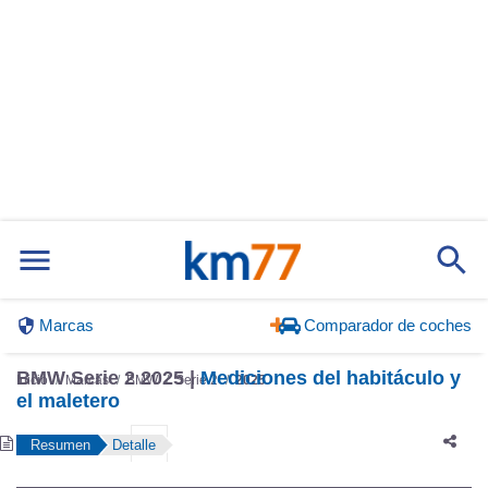
Marcas
Comparador de coches
BMW Serie 2 2025 |
Mediciones del habitáculo y
Inicio
Marcas
BMW
Serie 2
2025
el maletero
Resumen
Detalle