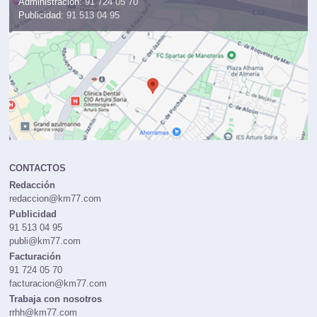
Administración:
91 724 05 70
Publicidad:
91 513 04 95
CONTACTOS
Redacción
redaccion@km77.com
Publicidad
91 513 04 95
publi@km77.com
Facturación
91 724 05 70
facturacion@km77.com
Trabaja con nosotros
rrhh@km77.com