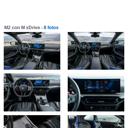
M2 con M xDrive -
8 fotos