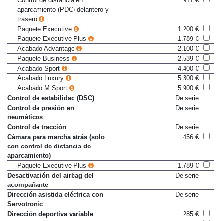
Control de distancia en
911 €
aparcamiento (PDC) delantero y
trasero
Paquete Executive
1.200 €
Paquete Executive Plus
1.789 €
Acabado Advantage
2.100 €
Paquete Business
2.539 €
Acabado Sport
4.400 €
Acabado Luxury
5.300 €
Acabado M Sport
5.900 €
Control de estabilidad (DSC)
De serie
Control de presión en
De serie
neumáticos
Control de tracción
De serie
Cámara para marcha atrás (solo
456 €
con control de distancia de
aparcamiento)
Paquete Executive Plus
1.789 €
Desactivación del airbag del
De serie
acompañante
Dirección asistida eléctrica con
De serie
Servotronic