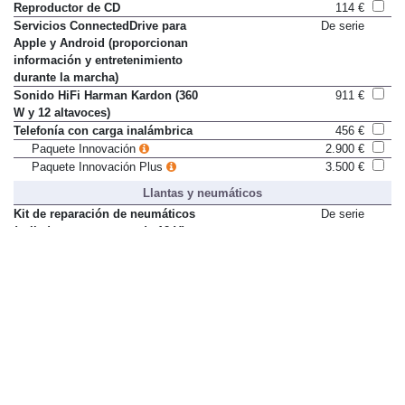
Radio digital
De serie
Reproductor de CD
114 €
Servicios ConnectedDrive para
De serie
Apple y Android (proporcionan
información y entretenimiento
durante la marcha)
Sonido HiFi Harman Kardon (360
911 €
W y 12 altavoces)
Telefonía con carga inalámbrica
456 €
Paquete Innovación
2.900 €
Paquete Innovación Plus
3.500 €
Llantas y neumáticos
Kit de reparación de neumáticos
De serie
(sellador y compresor de 12 V)
Llantas de aleación M de 43 cm
Sólo en paquete
(205/55 R17) de radios dobles
(estilo 483 M)
Paquete deportivo M
4.100 €
Acabado M Sport
5.900 €
Llantas de aleación M de 46 cm
911 €
(225/45 R18) de radios dobles
(estilo 486 M) (solo con paquete
deportivo M)