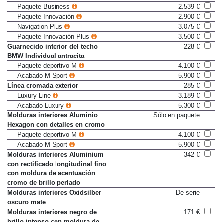
Paquete Executive Plus
1.789 €
Paquete Business
2.539 €
Paquete Innovación
2.900 €
Navigation Plus
3.075 €
Paquete Innovación Plus
3.500 €
Guarnecido interior del techo
228 €
BMW Individual antracita
Paquete deportivo M
4.100 €
Acabado M Sport
5.900 €
Línea cromada exterior
285 €
Luxury Line
3.189 €
Acabado Luxury
5.300 €
Molduras interiores Aluminio
Sólo en paquete
Hexagon con detalles en cromo
Paquete deportivo M
4.100 €
Acabado M Sport
5.900 €
Molduras interiores Aluminium
342 €
con rectificado longitudinal fino
con moldura de acentuación
cromo de brillo perlado
Molduras interiores Oxidsilber
De serie
oscuro mate
Molduras interiores negro de
171 €