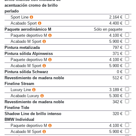
brillo intenso con moldura de
acentuación cromo de brillo
perlado
Sport Line
2.164 €
Acabado Sport
4.400 €
Paquete aerodinámico M
Sólo en paquete
Paquete deportivo M
4.100 €
Acabado M Sport
5.900 €
Pintura metalizada
797 €
Pintura sólida Alpinweiss
371 €
Paquete deportivo M
4.100 €
Acabado M Sport
5.900 €
Pintura sólida Schwarz
0 €
Revestimiento de madera noble
512 €
Fineline Stream
Luxury Line
3.189 €
Acabado Luxury
5.300 €
Revestimiento de madera noble
342 €
Fineline Tide
Shadow Line de brillo intenso
320 €
BMW Individual
Paquete deportivo M
4.100 €