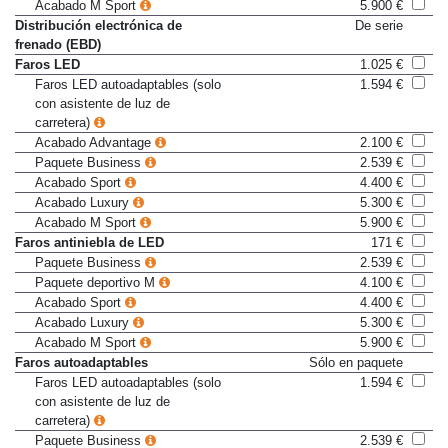
Dirección deportiva variable
285 €
Acabado M Sport
5.900 €
Distribución electrónica de
De serie
frenado (EBD)
Faros LED
1.025 €
Faros LED autoadaptables (solo
1.594 €
con asistente de luz de
carretera)
Acabado Advantage
2.100 €
Paquete Business
2.539 €
Acabado Sport
4.400 €
Acabado Luxury
5.300 €
Acabado M Sport
5.900 €
Faros antiniebla de LED
171 €
Paquete Business
2.539 €
Paquete deportivo M
4.100 €
Acabado Sport
4.400 €
Acabado Luxury
5.300 €
Acabado M Sport
5.900 €
Faros autoadaptables
Sólo en paquete
Faros LED autoadaptables (solo
1.594 €
con asistente de luz de
carretera)