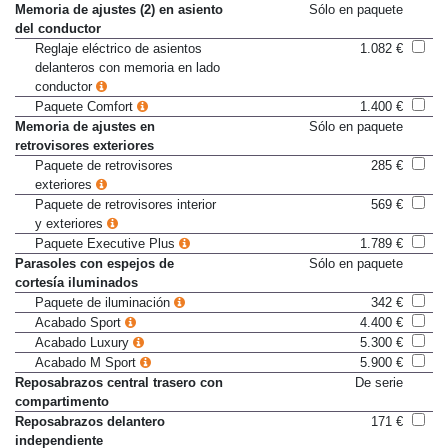
Mando de apertura a distancia
De serie
Memoria de ajustes (2) en asiento
Sólo en paquete
del conductor
Reglaje eléctrico de asientos
1.082 €
delanteros con memoria en lado
conductor
Paquete Comfort
1.400 €
Memoria de ajustes en
Sólo en paquete
retrovisores exteriores
Paquete de retrovisores
285 €
exteriores
Paquete de retrovisores interior
569 €
y exteriores
Paquete Executive Plus
1.789 €
Parasoles con espejos de
Sólo en paquete
cortesía iluminados
Paquete de iluminación
342 €
Acabado Sport
4.400 €
Acabado Luxury
5.300 €
Acabado M Sport
5.900 €
Reposabrazos central trasero con
De serie
compartimento
Reposabrazos delantero
171 €