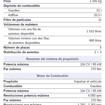
Factor de resistencia
0,65
Peso
1.505 kg
Depósito de combustible
Gasóleo
51 l
AdBlue
20,5 l
Filtro de partículas
Sí
Volúmenes de maletero
Volumen con una fila de
1.510 litros
asientos disponible
Volumen mínimo con dos filas
468 litros
de asientos disponibles
Número de plazas
5
Distribución de asientos
2 + 3
Resumen del sistema de propulsión
Potencia máxima
116 CV / 85 kW
Par máximo
270 Nm
Motor de Combustión
Propósito
Impulsar el vehículo
Combustible
Gasóleo
Potencia máxima
116 CV / 85 kW
Revoluciones potencia máxima
4.000 rpm
Par máximo
270 Nm