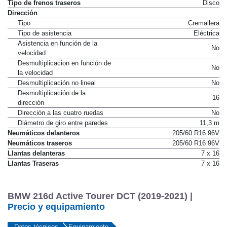
Tipo de frenos delanteros
Disco ventilado
Tipo de frenos traseros
Disco
Dirección
Tipo
Cremallera
Tipo de asistencia
Eléctrica
Asistencia en función de la
No
velocidad
Desmultiplicacion en función de
No
la velocidad
Desmultiplicación no lineal
No
Desmultiplicación de la
16
dirección
Dirección a las cuatro ruedas
No
Diámetro de giro entre paredes
11,3 m
Neumáticos delanteros
205/60 R16 96V
Neumáticos traseros
205/60 R16 96V
Llantas delanteras
7 x 16
Llantas Traseras
7 x 16
BMW 216d Active Tourer DCT (2019-2021) |
Precio y equipamiento