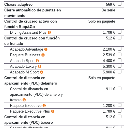
Driving Assistant Plus
1.708 €
Chasis adaptivo
569 €
Cierre automático de puertas en
De serie
movimiento
Control de crucero activo con
Sólo en paquete
función Stop&Go
Driving Assistant Plus
1.708 €
Control de crucero con función
512 €
de frenado
Acabado Advantage
2.100 €
Paquete Business
2.539 €
Acabado Sport
4.400 €
Acabado Luxury
5.300 €
Acabado M Sport
5.900 €
Control de distancia en
Sólo en paquete
aparcamiento (PDC) delantero
Control de distancia en
911 €
aparcamiento (PDC) delantero y
trasero
Paquete Executive
1.200 €
Paquete Executive Plus
1.789 €
Control de distancia en
512 €
aparcamiento (PDC) trasero