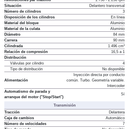
Revoluciones par máximo
1.750 - 2.250 rpm
Situación
Delantero transversal
Número de cilindros
3
Disposición de los cilindros
En línea
Material del bloque
Aluminio
Material de la culata
Aluminio
Diámetro
84 mm
Carrera
90 mm
Cilindrada
1.496 cm³
Relación de compresión
16,5 a 1
Distribución
Válvulas por cilindro
4
Tipo de distribución
No disponible
Inyección directa por conducto
Alimentación
común. Turbo. Geometría variable.
Intercooler
Automatismo de parada y
Sí
arranque del motor ("Stop/Start")
Transmisión
Tracción
Delantera
Caja de cambios
Automático
Número de velocidades
7