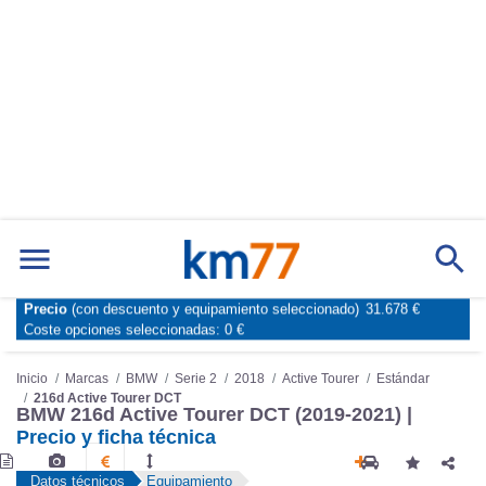
Marcas
Comparador de coches
Precio
(con descuento y equipamiento seleccionado)
31.678 €
Inicio
Marcas
BMW
Serie 2
2018
Active Tourer
Estándar
Coste opciones seleccionadas:
0 €
216d Active Tourer DCT
BMW 216d Active Tourer DCT (2019-2021) |
Precio y ficha técnica