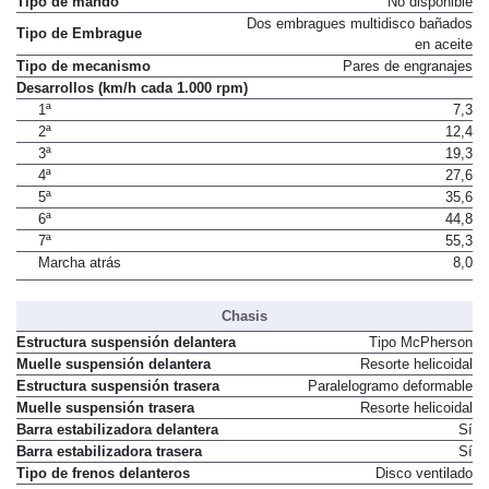
Tipo de mando
No disponible
Dos embragues multidisco bañados
Tipo de Embrague
en aceite
Tipo de mecanismo
Pares de engranajes
Desarrollos (km/h cada 1.000 rpm)
1ª
7,3
2ª
12,4
3ª
19,3
4ª
27,6
5ª
35,6
6ª
44,8
7ª
55,3
Marcha atrás
8,0
Chasis
Estructura suspensión delantera
Tipo McPherson
Muelle suspensión delantera
Resorte helicoidal
Estructura suspensión trasera
Paralelogramo deformable
Muelle suspensión trasera
Resorte helicoidal
Barra estabilizadora delantera
Sí
Barra estabilizadora trasera
Sí