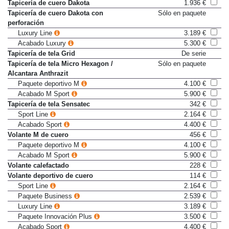
Acabado M Sport
5.900 €
Tapicería de cuero Dakota
1.936 €
Tapicería de cuero Dakota con
Sólo en paquete
perforación
Luxury Line
3.189 €
Acabado Luxury
5.300 €
Tapicería de tela Grid
De serie
Tapicería de tela Micro Hexagon /
Sólo en paquete
Alcantara Anthrazit
Paquete deportivo M
4.100 €
Acabado M Sport
5.900 €
Tapicería de tela Sensatec
342 €
Sport Line
2.164 €
Acabado Sport
4.400 €
Volante M de cuero
456 €
Paquete deportivo M
4.100 €
Acabado M Sport
5.900 €
Volante calefactado
228 €
Volante deportivo de cuero
114 €
Sport Line
2.164 €
Paquete Business
2.539 €
Luxury Line
3.189 €
Paquete Innovación Plus
3.500 €