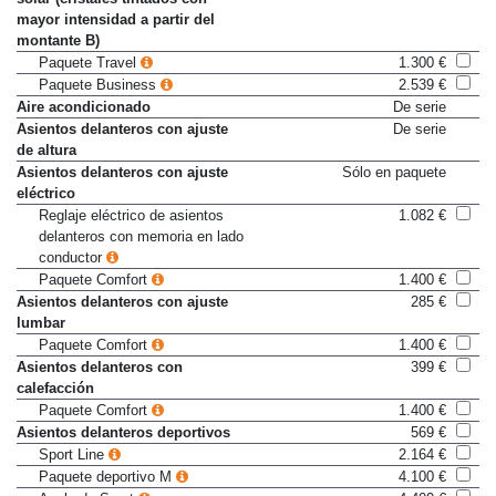
solar (cristales tintados con
mayor intensidad a partir del
montante B)
Paquete Travel
1.300 €
Paquete Business
2.539 €
Aire acondicionado
De serie
Asientos delanteros con ajuste
De serie
de altura
Asientos delanteros con ajuste
Sólo en paquete
eléctrico
Reglaje eléctrico de asientos
1.082 €
delanteros con memoria en lado
conductor
Paquete Comfort
1.400 €
Asientos delanteros con ajuste
285 €
lumbar
Paquete Comfort
1.400 €
Asientos delanteros con
399 €
calefacción
Paquete Comfort
1.400 €
Asientos delanteros deportivos
569 €
Sport Line
2.164 €
Paquete deportivo M
4.100 €