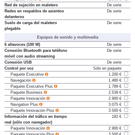
Paquete Travel
1.300 €
Red de sujeción en maletero
De serie
Redes en respaldos de asientos
De serie
delanteros
Suelo de carga del maletero
De serie
plegable
Equipos de sonido y multimedia
6 altavoces (100 W)
De serie
Conexión Bluetooth para teléfono
De serie
móvil con audio streaming
Conexión USB
De serie
Control por voz
Sólo en paquete
Paquete Executive
1.200 €
Navegación
1.480 €
Paquete Executive Plus
1.789 €
Paquete Business
2.539 €
Paquete Innovación
2.900 €
Navigation Plus
3.075 €
Paquete Innovación Plus
3.500 €
Información del tráfico en tiempo
182 €
real (sólo con navegador)
Paquete Innovación
2.900 €