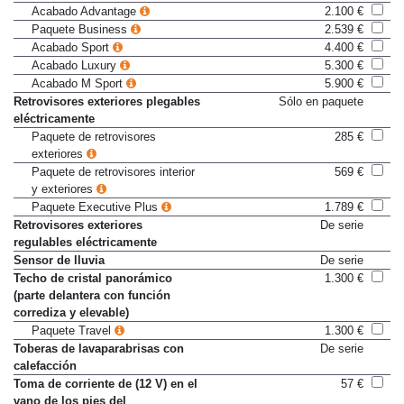
independiente
Acabado Advantage
2.100 €
Paquete Business
2.539 €
Acabado Sport
4.400 €
Acabado Luxury
5.300 €
Acabado M Sport
5.900 €
Retrovisores exteriores plegables
Sólo en paquete
eléctricamente
Paquete de retrovisores
285 €
exteriores
Paquete de retrovisores interior
569 €
y exteriores
Paquete Executive Plus
1.789 €
Retrovisores exteriores
De serie
regulables eléctricamente
Sensor de lluvia
De serie
Techo de cristal panorámico
1.300 €
(parte delantera con función
corrediza y elevable)
Paquete Travel
1.300 €
Toberas de lavaparabrisas con
De serie
calefacción
Toma de corriente de (12 V) en el
57 €