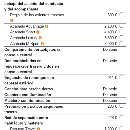
Compartimento portaobjetos
Sólo en paquete
debajo del asiento del conductor
y del acompañante
Reglaje de los asientos traseros
399 €
Acabado Advantage
2.100 €
Acabado Sport
4.400 €
Acabado Luxury
5.300 €
Acabado M Sport
5.900 €
Compartimento portaobjetos en
De serie
consola central
Dos portabebidas en
De serie
reposabrazos trasero y dos en
consola central
Enganche de remolque con
911 €
cabezal esférico
Gancho para percha detrás
De serie
Guantera con iluminación
De serie
Maletero con iluminación
De serie
Preparación para portaequipajes
285 €
trasero
Red de separación entre
228 €
habitáculo y maletero