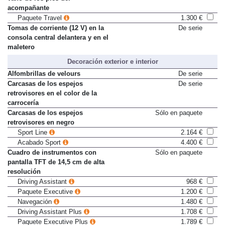
vano de los pies del
acompañante
Paquete Travel
1.300 €
Tomas de corriente (12 V) en la
De serie
consola central delantera y en el
maletero
Decoración exterior e interior
Alfombrillas de velours
De serie
Carcasas de los espejos
De serie
retrovisores en el color de la
carrocería
Carcasas de los espejos
Sólo en paquete
retrovisores en negro
Sport Line
2.164 €
Acabado Sport
4.400 €
Cuadro de instrumentos con
Sólo en paquete
pantalla TFT de 14,5 cm de alta
resolución
Driving Assistant
968 €
Paquete Executive
1.200 €
Navegación
1.480 €
Driving Assistant Plus
1.708 €