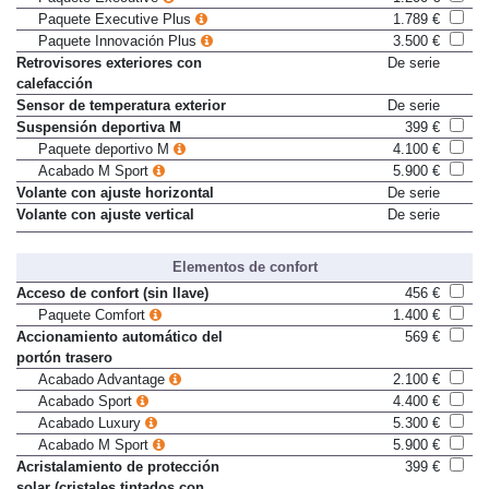
Paquete Executive
1.200 €
Paquete Executive Plus
1.789 €
Paquete Innovación Plus
3.500 €
Retrovisores exteriores con
De serie
calefacción
Sensor de temperatura exterior
De serie
Suspensión deportiva M
399 €
Paquete deportivo M
4.100 €
Acabado M Sport
5.900 €
Volante con ajuste horizontal
De serie
Volante con ajuste vertical
De serie
Elementos de confort
Acceso de confort (sin llave)
456 €
Paquete Comfort
1.400 €
Accionamiento automático del
569 €
portón trasero
Acabado Advantage
2.100 €
Acabado Sport
4.400 €
Acabado Luxury
5.300 €
Acabado M Sport
5.900 €
Acristalamiento de protección
399 €