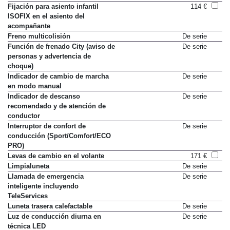
Paquete Business
2.539 €
Fijación para asiento infantil
114 €
ISOFIX en el asiento del
acompañante
Freno multicolisión
De serie
Función de frenado City (aviso de
De serie
personas y advertencia de
choque)
Indicador de cambio de marcha
De serie
en modo manual
Indicador de descanso
De serie
recomendado y de atención de
conductor
Interruptor de confort de
De serie
conducción (Sport/Comfort/ECO
PRO)
Levas de cambio en el volante
171 €
Limpialuneta
De serie
Llamada de emergencia
De serie
inteligente incluyendo
TeleServices
Luneta trasera calefactable
De serie
Luz de conducción diurna en
De serie