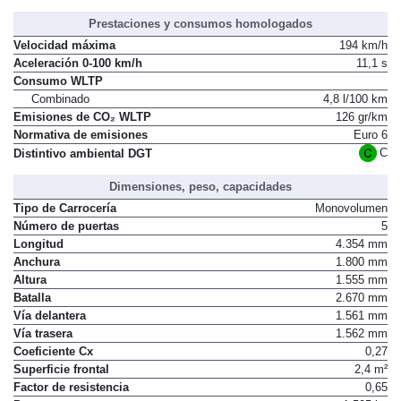
Prestaciones y consumos homologados
Velocidad máxima
194 km/h
Aceleración 0-100 km/h
11,1 s
Consumo WLTP
Combinado
4,8 l/100 km
Emisiones de CO₂ WLTP
126 gr/km
Normativa de emisiones
Euro 6
C
Distintivo ambiental DGT
Dimensiones, peso, capacidades
Tipo de Carrocería
Monovolumen
Número de puertas
5
Longitud
4.354 mm
Anchura
1.800 mm
Altura
1.555 mm
Batalla
2.670 mm
Vía delantera
1.561 mm
Vía trasera
1.562 mm
Coeficiente Cx
0,27
Superficie frontal
2,4 m²