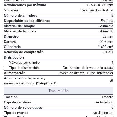
Par máximo
220 Nm
Revoluciones par máximo
1.250 - 4.300 rpm
Situación
Delantero longitudinal
Número de cilindros
3
Disposición de los cilindros
En línea
Material del bloque
Aluminio
Material de la culata
Aluminio
Diámetro
82 mm
Carrera
94,6 mm
Cilindrada
1.499 cm³
Relación de compresión
11 a 1
Distribución
Válvulas por cilindro
4
Tipo de distribución
Dos árboles de levas en la culata
Alimentación
Inyección directa. Turbo. Intercooler
Automatismo de parada y
Sí
arranque del motor ("Stop/Start")
Transmisión
Tracción
Trasera
Caja de cambios
Automático
Número de velocidades
8
Tipo de mando
No disponible