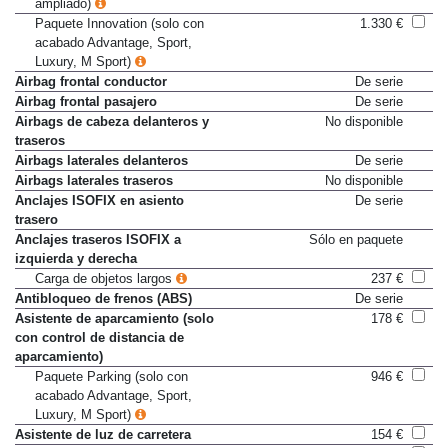
cuando de instrumentos
ampliado)
Paquete Innovation (solo con
1.330 €
acabado Advantage, Sport,
Luxury, M Sport)
Airbag frontal conductor
De serie
Airbag frontal pasajero
De serie
Airbags de cabeza delanteros y
No disponible
traseros
Airbags laterales delanteros
De serie
Airbags laterales traseros
No disponible
Anclajes ISOFIX en asiento
De serie
trasero
Anclajes traseros ISOFIX a
Sólo en paquete
izquierda y derecha
Carga de objetos largos
237 €
Antibloqueo de frenos (ABS)
De serie
Asistente de aparcamiento (solo
178 €
con control de distancia de
aparcamiento)
Paquete Parking (solo con
946 €
acabado Advantage, Sport,
Luxury, M Sport)