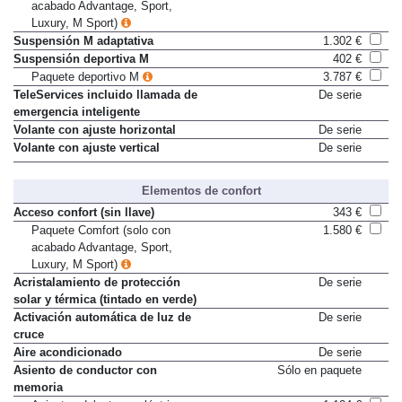
Paquete Innovation (solo con
1.330 €
acabado Advantage, Sport,
Luxury, M Sport)
Suspensión M adaptativa
1.302 €
Suspensión deportiva M
402 €
Paquete deportivo M
3.787 €
TeleServices incluido llamada de
De serie
emergencia inteligente
Volante con ajuste horizontal
De serie
Volante con ajuste vertical
De serie
Elementos de confort
Acceso confort (sin llave)
343 €
Paquete Comfort (solo con
1.580 €
acabado Advantage, Sport,
Luxury, M Sport)
Acristalamiento de protección
De serie
solar y térmica (tintado en verde)
Activación automática de luz de
De serie
cruce
Aire acondicionado
De serie
Asiento de conductor con
Sólo en paquete