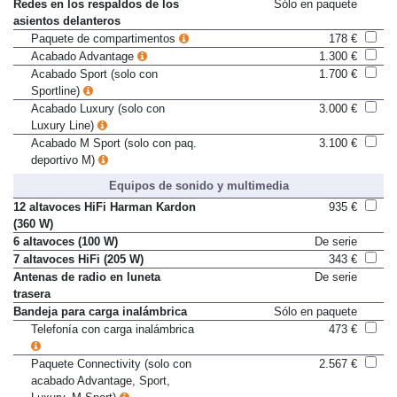
deportivo M)
Redes en los respaldos de los
Sólo en paquete
asientos delanteros
Paquete de compartimentos
178 €
Acabado Advantage
1.300 €
Acabado Sport (solo con
1.700 €
Sportline)
Acabado Luxury (solo con
3.000 €
Luxury Line)
Acabado M Sport (solo con paq.
3.100 €
deportivo M)
Equipos de sonido y multimedia
12 altavoces HiFi Harman Kardon
935 €
(360 W)
6 altavoces (100 W)
De serie
7 altavoces HiFi (205 W)
343 €
Antenas de radio en luneta
De serie
trasera
Bandeja para carga inalámbrica
Sólo en paquete
Telefonía con carga inalámbrica
473 €
Paquete Connectivity (solo con
2.567 €
acabado Advantage, Sport,