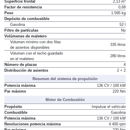
Coeficiente Cx
0,32
Superficie frontal
2,13 m²
Factor de resistencia
0,68
Peso
1.595 kg
Depósito de combustible
Gasolina
52 l
Filtro de partículas
No
Volúmenes de maletero
Volumen mínimo con dos filas
335 litros
de asientos disponibles
Volumen con el techo guardado
280 litros
en el maletero
Número de plazas
4
Distribución de asientos
2 + 2
Resumen del sistema de propulsión
Potencia máxima
136 CV / 100 kW
Par máximo
220 Nm
Motor de Combustión
Propósito
Impulsar el vehículo
Combustible
Gasolina
Potencia máxima
136 CV / 100 kW
Revoluciones potencia máxima
4.400 rpm