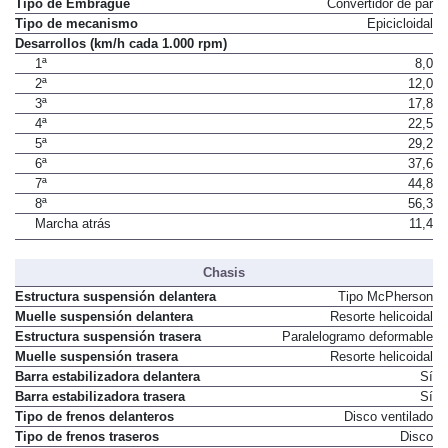
Tipo de Embrague
Convertidor de par
Tipo de mecanismo
Epicicloidal
Desarrollos (km/h cada 1.000 rpm)
1ª
8,0
2ª
12,0
3ª
17,8
4ª
22,5
5ª
29,2
6ª
37,6
7ª
44,8
8ª
56,3
Marcha atrás
11,4
Chasis
Estructura suspensión delantera
Tipo McPherson
Muelle suspensión delantera
Resorte helicoidal
Estructura suspensión trasera
Paralelogramo deformable
Muelle suspensión trasera
Resorte helicoidal
Barra estabilizadora delantera
Sí
Barra estabilizadora trasera
Sí
Tipo de frenos delanteros
Disco ventilado