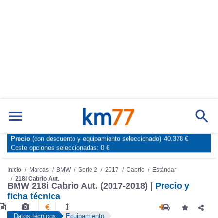
Marcas
Comparador de coches
Precio
(con descuento y equipamiento seleccionado)
40.378 €
Inicio
Marcas
BMW
Serie 2
2017
Cabrio
Estándar
Coste opciones seleccionadas:
0 €
218i Cabrio Aut.
BMW 218i Cabrio Aut. (2017-2018) |
Precio y
ficha técnica