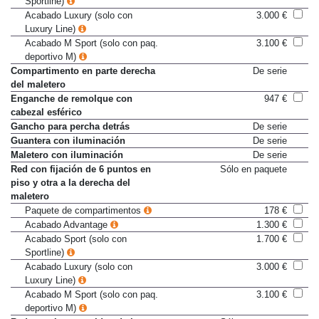
Sportline)
Acabado Luxury (solo con
3.000 €
Luxury Line)
Acabado M Sport (solo con paq.
3.100 €
deportivo M)
Compartimento en parte derecha
De serie
del maletero
Enganche de remolque con
947 €
cabezal esférico
Gancho para percha detrás
De serie
Guantera con iluminación
De serie
Maletero con iluminación
De serie
Red con fijación de 6 puntos en
Sólo en paquete
piso y otra a la derecha del
maletero
Paquete de compartimentos
178 €
Acabado Advantage
1.300 €
Acabado Sport (solo con
1.700 €
Sportline)
Acabado Luxury (solo con
3.000 €
Luxury Line)
Acabado M Sport (solo con paq.
3.100 €