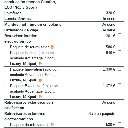
Interruptor de confort de
De serie
conducción (modos Comfort,
ECO PRO y Sport)
Lavafaros
320 €
Luneta térmica
De serie
Mandos multifunción en volante
De serie
Ordenador de viaje
De serie
Retrovisor interior
201 €
electrocrómico
Paquete de retrovisores
580 €
Paquete Parking (solo con
946 €
acabado Advantage, Sport,
Luxury, M Sport)
Paquete Innovation (solo con
1.330 €
acabado Advantage, Sport,
Luxury, M Sport)
Paquete Executive (solo con
1.372 €
acabado Advantage, Sport,
Luxury, M Sport)
Retrovisores exteriores con
De serie
calefacción
Retrovisores exteriores
Sólo en paquete
electrocrómicos