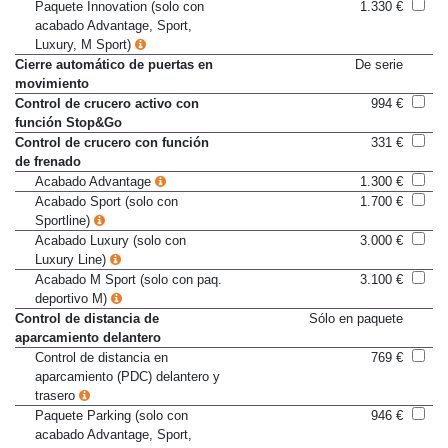
Asistente de luz de carretera
154 €
Paquete Innovation (solo con
1.330 €
acabado Advantage, Sport,
Luxury, M Sport)
Cierre automático de puertas en
De serie
movimiento
Control de crucero activo con
994 €
función Stop&Go
Control de crucero con función
331 €
de frenado
Acabado Advantage
1.300 €
Acabado Sport (solo con
1.700 €
Sportline)
Acabado Luxury (solo con
3.000 €
Luxury Line)
Acabado M Sport (solo con paq.
3.100 €
deportivo M)
Control de distancia de
Sólo en paquete
aparcamiento delantero
Control de distancia en
769 €
aparcamiento (PDC) delantero y
trasero
Paquete Parking (solo con
946 €