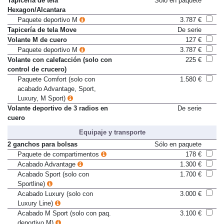
Tapicería de tela
Sólo en paquete
Hexagon/Alcantara
Paquete deportivo M
3.787 €
Tapicería de tela Move
De serie
Volante M de cuero
127 €
Paquete deportivo M
3.787 €
Volante con calefacción (solo con
225 €
control de crucero)
Paquete Comfort (solo con
1.580 €
acabado Advantage, Sport,
Luxury, M Sport)
Volante deportivo de 3 radios en
De serie
cuero
Equipaje y transporte
2 ganchos para bolsas
Sólo en paquete
Paquete de compartimentos
178 €
Acabado Advantage
1.300 €
Acabado Sport (solo con
1.700 €
Sportline)
Acabado Luxury (solo con
3.000 €
Luxury Line)
Acabado M Sport (solo con paq.
3.100 €