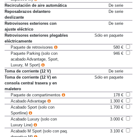
deportivo M)
Recirculación de aire automática
De serie
Reposabrazos delantero
De serie
deslizante
Retrovisores exteriores con
De serie
ajuste eléctrico
Retrovisores exteriores plegables
Sólo en paquete
eléctricamente
Paquete de retrovisores
580 €
Paquete Parking (solo con
946 €
acabado Advantage, Sport,
Luxury, M Sport)
Toma de corriente (12 V)
De serie
Toma de corriente (12 V) en
Sólo en paquete
consola central trasera y en
maletero
Paquete de compartimentos
178 €
Acabado Advantage
1.300 €
Acabado Sport (solo con
1.700 €
Sportline)
Acabado Luxury (solo con
3.000 €
Luxury Line)
Acabado M Sport (solo con paq.
3.100 €