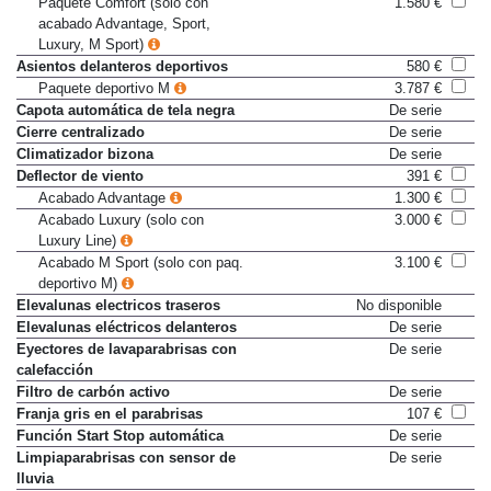
Paquete Comfort (solo con
1.580 €
acabado Advantage, Sport,
Luxury, M Sport)
Asientos delanteros deportivos
580 €
Paquete deportivo M
3.787 €
Capota automática de tela negra
De serie
Cierre centralizado
De serie
Climatizador bizona
De serie
Deflector de viento
391 €
Acabado Advantage
1.300 €
Acabado Luxury (solo con
3.000 €
Luxury Line)
Acabado M Sport (solo con paq.
3.100 €
deportivo M)
Elevalunas electricos traseros
No disponible
Elevalunas eléctricos delanteros
De serie
Eyectores de lavaparabrisas con
De serie
calefacción
Filtro de carbón activo
De serie
Franja gris en el parabrisas
107 €
Función Start Stop automática
De serie
Limpiaparabrisas con sensor de
De serie