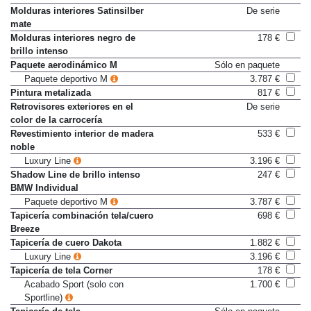
Molduras interiores Pearl oscuro
178 €
Molduras interiores Satinsilber
De serie
mate
Molduras interiores negro de
178 €
brillo intenso
Paquete aerodinámico M
Sólo en paquete
Paquete deportivo M
3.787 €
Pintura metalizada
817 €
Retrovisores exteriores en el
De serie
color de la carrocería
Revestimiento interior de madera
533 €
noble
Luxury Line
3.196 €
Shadow Line de brillo intenso
247 €
BMW Individual
Paquete deportivo M
3.787 €
Tapicería combinación tela/cuero
698 €
Breeze
Tapicería de cuero Dakota
1.882 €
Luxury Line
3.196 €
Tapicería de tela Corner
178 €
Acabado Sport (solo con
1.700 €
Sportline)