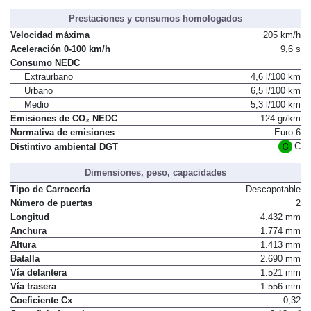
Prestaciones y consumos homologados
Velocidad máxima
205 km/h
Aceleración 0-100 km/h
9,6 s
Consumo NEDC
Extraurbano
4,6 l/100 km
Urbano
6,5 l/100 km
Medio
5,3 l/100 km
Emisiones de CO₂ NEDC
124 gr/km
Normativa de emisiones
Euro 6
C
Distintivo ambiental DGT
Dimensiones, peso, capacidades
Tipo de Carrocería
Descapotable
Número de puertas
2
Longitud
4.432 mm
Anchura
1.774 mm
Altura
1.413 mm
Batalla
2.690 mm
Vía delantera
1.521 mm
Vía trasera
1.556 mm