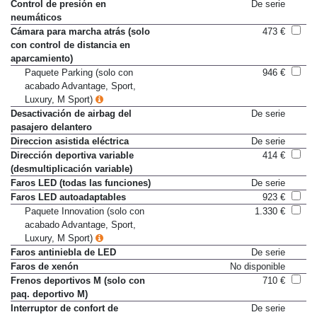
Control de estabilidad (DSC)
De serie
Control de presión en
De serie
neumáticos
Cámara para marcha atrás (solo
473 €
con control de distancia en
aparcamiento)
Paquete Parking (solo con
946 €
acabado Advantage, Sport,
Luxury, M Sport)
Desactivación de airbag del
De serie
pasajero delantero
Direccion asistida eléctrica
De serie
Dirección deportiva variable
414 €
(desmultiplicación variable)
Faros LED (todas las funciones)
De serie
Faros LED autoadaptables
923 €
Paquete Innovation (solo con
1.330 €
acabado Advantage, Sport,
Luxury, M Sport)
Faros antiniebla de LED
De serie
Faros de xenón
No disponible
Frenos deportivos M (solo con
710 €
paq. deportivo M)