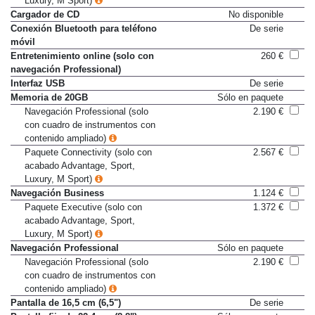
Luxury, M Sport)
Cargador de CD
No disponible
Conexión Bluetooth para teléfono
De serie
móvil
Entretenimiento online (solo con
260 €
navegación Professional)
Interfaz USB
De serie
Memoria de 20GB
Sólo en paquete
Navegación Professional (solo
2.190 €
con cuadro de instrumentos con
contenido ampliado)
Paquete Connectivity (solo con
2.567 €
acabado Advantage, Sport,
Luxury, M Sport)
Navegación Business
1.124 €
Paquete Executive (solo con
1.372 €
acabado Advantage, Sport,
Luxury, M Sport)
Navegación Professional
Sólo en paquete
Navegación Professional (solo
2.190 €
con cuadro de instrumentos con
contenido ampliado)
Pantalla de 16,5 cm (6,5")
De serie