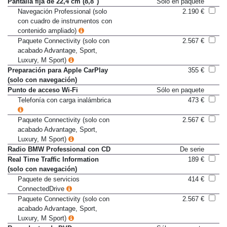
Pantalla fija de 22,4 cm (8,8")
Sólo en paquete
Navegación Professional (solo
2.190 €
con cuadro de instrumentos con
contenido ampliado)
Paquete Connectivity (solo con
2.567 €
acabado Advantage, Sport,
Luxury, M Sport)
Preparación para Apple CarPlay
355 €
(solo con navegación)
Punto de acceso Wi-Fi
Sólo en paquete
Telefonía con carga inalámbrica
473 €
Paquete Connectivity (solo con
2.567 €
acabado Advantage, Sport,
Luxury, M Sport)
Radio BMW Professional con CD
De serie
Real Time Traffic Information
189 €
(solo con navegación)
Paquete de servicios
414 €
ConnectedDrive
Paquete Connectivity (solo con
2.567 €
acabado Advantage, Sport,
Luxury, M Sport)