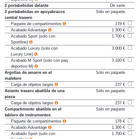
deportivo M)
2 portabebidas delante
De serie
2 portabebidas en apoyabrazos
Sólo en paquete
central trasero
Paquete de compartimentos
178 €
Acabado Advantage
1.300 €
Acabado Sport (solo con
1.700 €
Sportline)
Acabado Luxury (solo con
3.000 €
Luxury Line)
Acabado M Sport (solo con paq.
3.100 €
deportivo M)
Argollas de amarre en el
Sólo en paquete
maletero
Carga de objetos largos
237 €
Asiento trasero abatible de una
Sólo en paquete
pieza
Carga de objetos largos
237 €
Compartimento abatible en el
Sólo en paquete
tablero de instrumentos
Paquete de compartimentos
178 €
Acabado Advantage
1.300 €
Acabado Sport (solo con
1.700 €