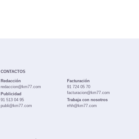
CONTACTOS
Redacción
Facturación
redaccion@km77.com
91 724 05 70
facturacion@km77.com
Publicidad
91 513 04 95
Trabaja con nosotros
publi@km77.com
rrhh@km77.com