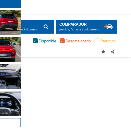
SCADOR
COMPARADOR
maciones, fichas e imágenes
precios, fichas y equipamiento
Disponible
Descatalogado
Prototipo