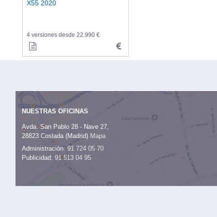
X55 2020
4 versiones desde 22.990 €
NUESTRAS OFICINAS
Avda. San Pablo 28 - Nave 27,
28823 Coslada (Madrid)
Mapa
Administración:
91 724 05 70
Publicidad:
91 513 04 95