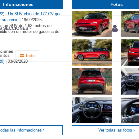
Informaciones
Fotos
2) - Un SUV chino de 177 CV que
r su precio
|
19/09/2025
s un SUV de 4,62 metros de
BU
S SECCIONES
nible con un motor de gasolina de
infor
aciones
entos
Todo
20)
|
03/02/2020
todas las informaciones
Ver todas las fotos