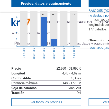
Precios, datos y equipamiento
BAIC X55 (202
0
0
4
1
0
0
no destaca po
4
El BAIC X55 e
MARCAS
REVISTA/BLOG
OTRA
3
longitud dispo
177 caballos.
2
Inicio
Marcas
BAIC
X55
1
Otras inform
Información
Fotos
Precios, datos y equipami
0
BAIC X55 (20
10k > 20k
20k > 30k
30k > 40k
40k > 50k
+ de 50k
0 > 10k€
Precio
22.990 - 31.995 €
Longitud
4,43 - 4,62 m
Combustible
G, Gas
Potencia máxima
148 - 177 CV
Caja de cambios
Man, Aut
Tracción
Del
Ver todos los precios
Ver 