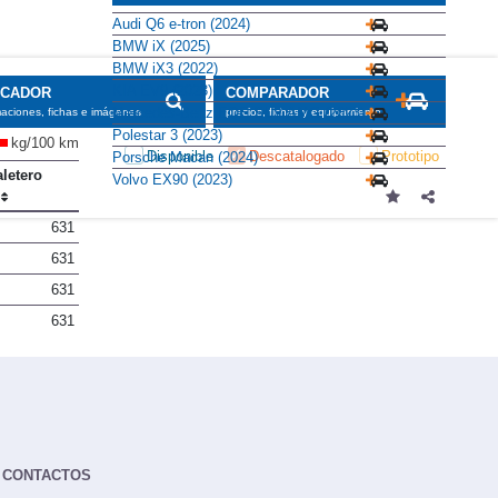
Audi Q6 e-tron (2024)
BMW iX (2025)
BMW iX3 (2022)
KIA EV9 (2023)
SCADOR
COMPARADOR
Mercedes-Benz EQE SUV AMG (2023)
maciones, fichas e imágenes
precios, fichas y equipamiento
Polestar 3 (2023)
kg/100 km
Disponible
Descatalogado
Prototipo
Porsche Macan (2024)
letero
Volvo EX90 (2023)
631
631
631
631
CONTACTOS