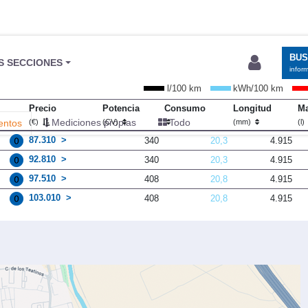
BU
S SECCIONES
infor
l/100 km
kWh/100 km
Precio
Potencia
Consumo
Longitud
Ma
Mediciones propias
Todo
entos
(€)
(CV)
(mm)
(l)
87.310
340
20,3
4.915
92.810
340
20,3
4.915
97.510
408
20,8
4.915
103.010
408
20,8
4.915