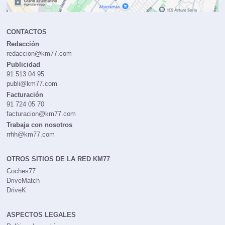
CONTACTOS
Redacción
redaccion@km77.com
Publicidad
91 513 04 95
publi@km77.com
Facturación
91 724 05 70
facturacion@km77.com
Trabaja con nosotros
rrhh@km77.com
OTROS SITIOS DE LA RED KM77
Coches77
DriveMatch
DriveK
ASPECTOS LEGALES