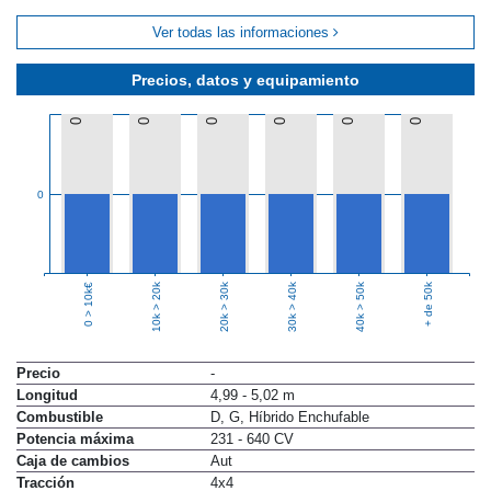
Ver todas las informaciones
Precios, datos y equipamiento
0
0
0
0
0
0
0
10k > 20k
20k > 30k
30k > 40k
40k > 50k
+ de 50k
0 > 10k€
Precio
-
Longitud
4,99 - 5,02 m
Combustible
D, G, Híbrido Enchufable
Potencia máxima
231 - 640 CV
Caja de cambios
Aut
Tracción
4x4