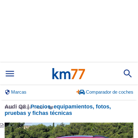
Marcas
Comparador de coches
Audi Q8 |
Precios, equipamientos, fotos,
Inicio
Marcas
Audi
Q8
pruebas y fichas técnicas