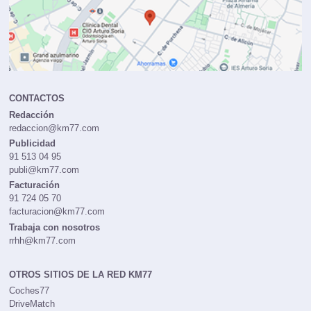
CONTACTOS
Redacción
redaccion@km77.com
Publicidad
91 513 04 95
publi@km77.com
Facturación
91 724 05 70
facturacion@km77.com
Trabaja con nosotros
rrhh@km77.com
OTROS SITIOS DE LA RED KM77
Coches77
DriveMatch