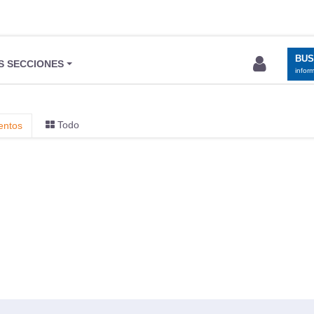
BU
S SECCIONES
infor
Todo
entos