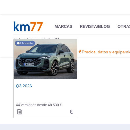
MARCAS
REVISTA/BLOG
OTRA
Inicio
Marcas
Audi
Q3
A la venta
Información
Fotos
Precios, datos y equipami
Q3 2026
44 versiones desde 48.530 €