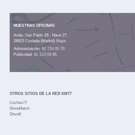
NUESTRAS OFICINAS
Avda. San Pablo 28 - Nave 27,
28823 Coslada (Madrid)
Mapa
Administración:
91 724 05 70
Publicidad:
91 513 04 95
OTROS SITIOS DE LA RED KM77
Coches77
DriveMatch
DriveK