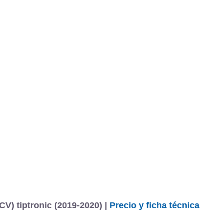
BU
S SECCIONES
infor
back 50 TDI quattro 210 kW (286 CV) tiptronic
Todo
entos
V) tiptronic (2019-2020) |
Precio y ficha técnica