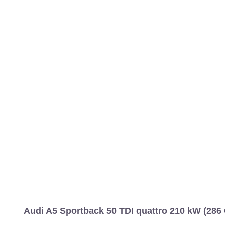
MARCAS
REVISTA/BLOG
OTRA
Inicio
Marcas
Audi
A5
2020
Sportback
Estándar
A5 Sport
Información
Fotos
Precios, datos y equipami
Audi A5 Sportback 50 TDI quattro 210 kW (286 C