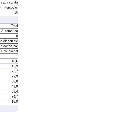
4
 cada culata
. Intercooler
Sí
Total
Automático
8
o disponible
rtidor de par
Epicicloidal
10,6
15,9
23,7
29,9
38,8
49,9
59,4
74,7
15,0