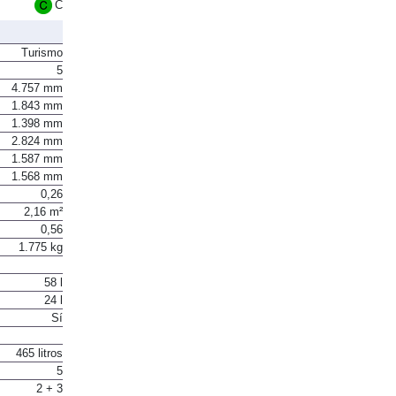
Euro 6
C
Turismo
5
4.757 mm
1.843 mm
1.398 mm
2.824 mm
1.587 mm
1.568 mm
0,26
2,16 m²
0,56
1.775 kg
58 l
24 l
Sí
465 litros
5