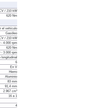
2 + 3
CV / 210 kW
620 Nm
r el vehículo
Gasóleo
CV / 210 kW
 - 4.000 rpm
620 Nm
 - 3.000 rpm
 longitudinal
6
En V
Hierro
Aluminio
83 mm
91,4 mm
2.967 cm³
16 a 1