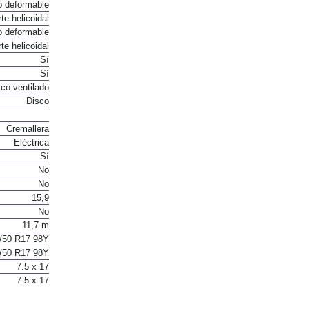
o deformable
te helicoidal
o deformable
te helicoidal
Sí
Sí
co ventilado
Disco
Cremallera
Eléctrica
Sí
No
No
15,9
No
11,7 m
/50 R17 98Y
/50 R17 98Y
7.5 x 17
7.5 x 17