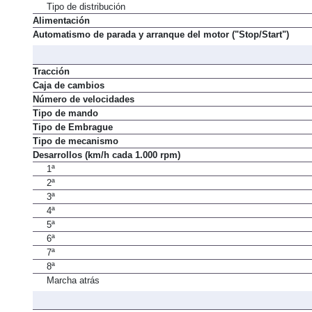
Válvulas por cilindro
Tipo de distribución
Alimentación
Automatismo de parada y arranque del motor ("Stop/Start")
Tracción
Caja de cambios
Número de velocidades
Tipo de mando
Tipo de Embrague
Tipo de mecanismo
Desarrollos (km/h cada 1.000 rpm)
1ª
2ª
3ª
4ª
5ª
6ª
7ª
8ª
Marcha atrás