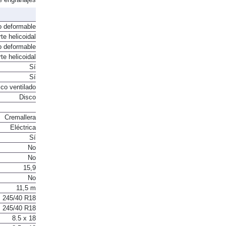
e engranajes
o deformable
te helicoidal
o deformable
te helicoidal
Sí
Sí
co ventilado
Disco
Cremallera
Eléctrica
Sí
No
No
15,9
No
11,5 m
245/40 R18
245/40 R18