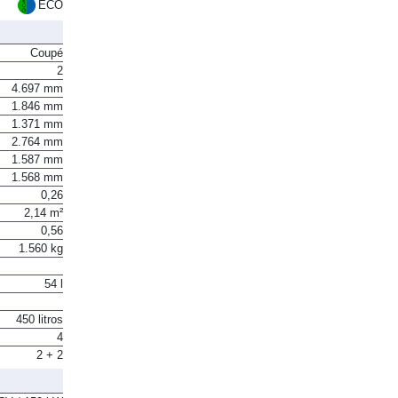
Euro 6
ECO
Coupé
2
4.697 mm
1.846 mm
1.371 mm
2.764 mm
1.587 mm
1.568 mm
0,26
2,14 m²
0,56
1.560 kg
54 l
450 litros
4
2 + 2