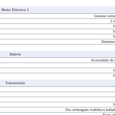
Inyección mixta directa/indirecta. Turbo
Motor Eléctrico 1
Generar corrie
2 
N
N
N
Delantero
Batería
Acumulador de i
N
N
Transmisión
N
Dos embragues multidisco bañad