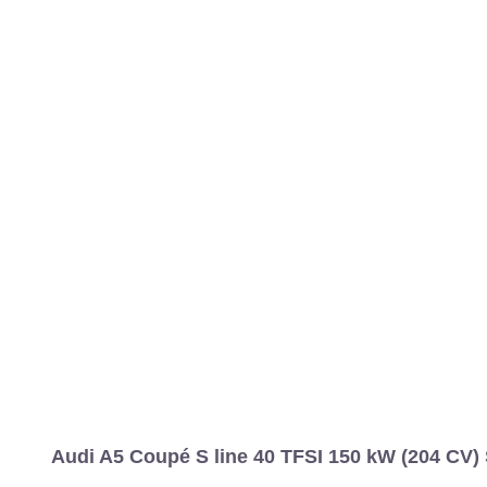
MARCAS
REVISTA/BLOG
OTRA
Inicio
Marcas
Audi
A5
2020
Coupé
Estándar
A5 Coupé S 
Información
Fotos
Precios, datos y equipami
Audi A5 Coupé S line 40 TFSI 150 kW (204 CV) S