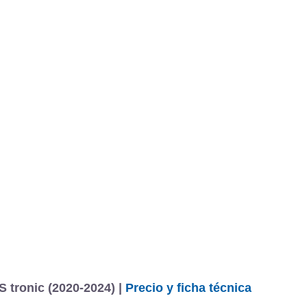
BU
S SECCIONES
infor
line 40 TFSI 150 kW (204 CV) S tronic
Mediciones propias
Todo
entos
 tronic (2020-2024) |
Precio y ficha técnica