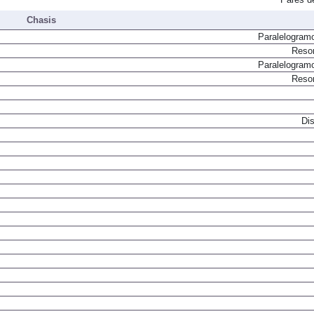
Pares d
Chasis
Paralelogram
Resor
Paralelogram
Resor
Dis