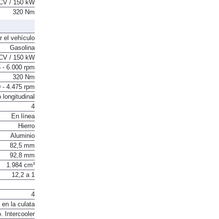
CV / 150 kW
320 Nm
r el vehículo
Gasolina
CV / 150 kW
 - 6.000 rpm
320 Nm
 - 4.475 rpm
 longitudinal
4
En línea
Hierro
Aluminio
82,5 mm
92,8 mm
1.984 cm³
12,2 a 1
4
 en la culata