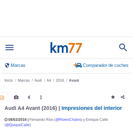
Marcas
Comparador de coches
Inicio
Marcas
Audi
A4
2016
Avant
Audi A4 Avant (2016) |
Impresiones del interior
08/02/2016 |
Fernando Ríos (
@RiversChains
) y Enrique Calle
(
@QuiqueCalle
)