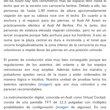
del A4 Avant hay seis centímetros más de espacio libre hasta el
techo que en la versión con carrocería berlina. Debido a ello, las
personas de hasta 1,90 metros de altura aproximadamente
viajarán sin que su cabeza roce con el techo. En cuanto a la
anchura y al espacio para las piernas, el Audi A4 Avant es
prácticamente idéntico al Audi A4 Berlina. Por lo tanto, dos
personas de estatura elevada viajarán cómodas, pero no así un
tercer ocupante porque falta anchura para los hombres. A eso se
suma que la plaza central es dura e incómoda y el túnel que
recorre longitudinalmente la zona inferior de la carrocería es muy
voluminoso e impide llevar las piernas en una posición cómoda.
El puesto de conducción está muy bien conseguido porque las
regulaciones de los asientos, del volante y de los espejos
retrovisores son muy amplias. Además todos los mandos y
pulsadores quedan cerca de la mano y están ordenados de
manera lógica e intuitiva. Nuestra unidad de pruebas tenía los
asientos opcionales (
imagen
) que son muy cómodos y me
parecen recomendables.
La instrumentación digital, conocida en Audi como Virtual Cockpit,
consta de una pantalla TFT de 12,3 pulgadas con múltiples
posibilidades de configuración (
imagen
de algunas). Es una