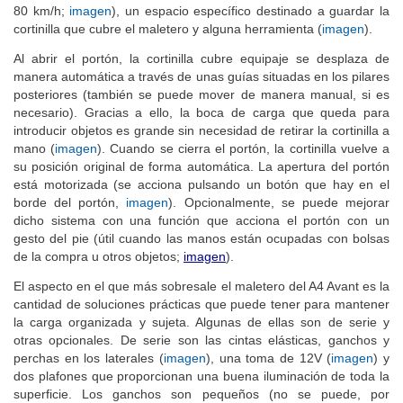
80 km/h;
imagen
), un espacio específico destinado a guardar la
cortinilla que cubre el maletero y alguna herramienta (
imagen
).
Al abrir el portón, la cortinilla cubre equipaje se desplaza de
manera automática a través de unas guías situadas en los pilares
posteriores (también se puede mover de manera manual, si es
necesario). Gracias a ello, la boca de carga que queda para
introducir objetos es grande sin necesidad de retirar la cortinilla a
mano (
imagen
). Cuando se cierra el portón, la cortinilla vuelve a
su posición original de forma automática. La apertura del portón
está motorizada (se acciona pulsando un botón que hay en el
borde del portón,
imagen
). Opcionalmente, se puede mejorar
dicho sistema con una función que acciona el portón con un
gesto del pie (útil cuando las manos están ocupadas con bolsas
de la compra u otros objetos;
imagen
).
El aspecto en el que más sobresale el maletero del A4 Avant es la
cantidad de soluciones prácticas que puede tener para mantener
la carga organizada y sujeta. Algunas de ellas son de serie y
otras opcionales. De serie son las cintas elásticas, ganchos y
perchas en los laterales (
imagen
), una toma de 12V (
imagen
) y
dos plafones que proporcionan una buena iluminación de toda la
superficie. Los ganchos son pequeños (no se puede, por