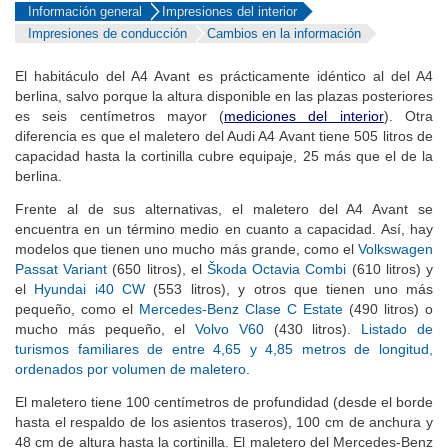
Información general
Impresiones del interior
Impresiones de conducción
Cambios en la información
El habitáculo del A4 Avant es prácticamente idéntico al del A4
berlina, salvo porque la altura disponible en las plazas posteriores
es seis centímetros mayor (
mediciones del interior
). Otra
diferencia es que el maletero del Audi A4 Avant tiene 505 litros de
capacidad hasta la cortinilla cubre equipaje, 25 más que el de la
berlina.
Frente al de sus alternativas, el maletero del A4 Avant se
encuentra en un término medio en cuanto a capacidad. Así, hay
modelos que tienen uno mucho más grande, como el
Volkswagen
Passat Variant
(650 litros), el
Škoda Octavia Combi
(610 litros) y
el
Hyundai i40 CW
(553 litros), y otros que tienen uno más
pequeño, como el
Mercedes-Benz Clase C Estate
(490 litros) o
mucho más pequeño, el
Volvo V60
(430 litros).
Listado de
turismos familiares de entre 4,65 y 4,85 metros de longitud,
ordenados por volumen de maletero
.
El maletero tiene 100 centímetros de profundidad (desde el borde
hasta el respaldo de los asientos traseros), 100 cm de anchura y
48 cm de altura hasta la cortinilla. El maletero del Mercedes-Benz