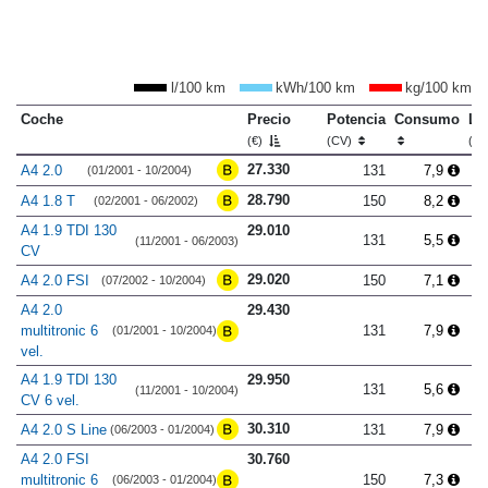
l/100 km
kWh/100 km
kg/100 km
Coche
Precio
Potencia
Consumo
Lo
(€)
(CV)
(m
27.330
A4 2.0
131
7,9
(01/2001 - 10/2004)
28.790
A4 1.8 T
150
8,2
(02/2001 - 06/2002)
A4 1.9 TDI 130
29.010
131
5,5
(11/2001 - 06/2003)
CV
29.020
A4 2.0 FSI
150
7,1
(07/2002 - 10/2004)
A4 2.0
29.430
multitronic 6
131
7,9
(01/2001 - 10/2004)
vel.
A4 1.9 TDI 130
29.950
131
5,6
(11/2001 - 10/2004)
CV 6 vel.
30.310
A4 2.0 S Line
131
7,9
(06/2003 - 01/2004)
A4 2.0 FSI
30.760
multitronic 6
150
7,3
(06/2003 - 01/2004)