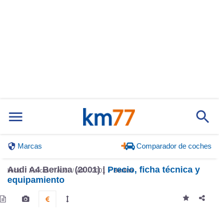
Marcas
Comparador de coches
Audi A4 Berlina (2001) |
Precio, ficha técnica y
Inicio
Marcas
Audi
A4
2001
Berlina
equipamiento