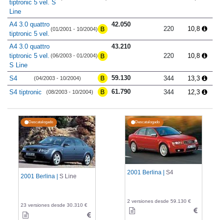
tiptronic 5 vel. S
Line
A4 3.0 quattro
42.050
220
10,8
(01/2001 - 10/2004)
tiptronic 5 vel.
A4 3.0 quattro
43.210
tiptronic 5 vel.
220
10,8
(06/2003 - 01/2004)
S Line
59.130
S4
344
13,3
(04/2003 - 10/2004)
61.790
S4 tiptronic
344
12,3
(08/2003 - 10/2004)
Descatalogado
Descatalogado
2001 Berlina |
S4
2001 Berlina |
S Line
2 versiones desde 59.130 €
23 versiones desde 30.310 €