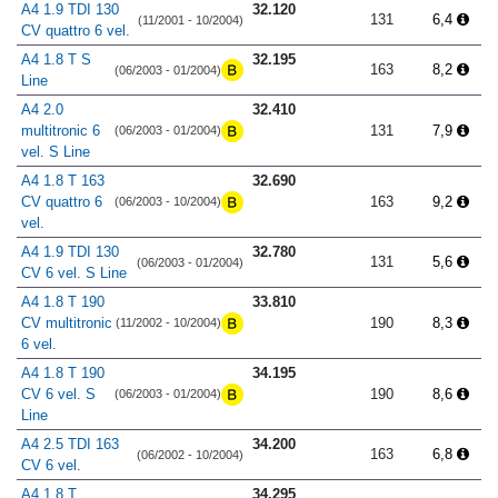
A4 1.9 TDI 130
32.120
131
6,4
(11/2001 - 10/2004)
CV quattro 6 vel.
A4 1.8 T S
32.195
163
8,2
(06/2003 - 01/2004)
Line
A4 2.0
32.410
multitronic 6
131
7,9
(06/2003 - 01/2004)
vel. S Line
A4 1.8 T 163
32.690
CV quattro 6
163
9,2
(06/2003 - 10/2004)
vel.
A4 1.9 TDI 130
32.780
131
5,6
(06/2003 - 01/2004)
CV 6 vel. S Line
A4 1.8 T 190
33.810
CV multitronic
190
8,3
(11/2002 - 10/2004)
6 vel.
A4 1.8 T 190
34.195
CV 6 vel. S
190
8,6
(06/2003 - 01/2004)
Line
A4 2.5 TDI 163
34.200
163
6,8
(06/2002 - 10/2004)
CV 6 vel.
A4 1.8 T
34.295