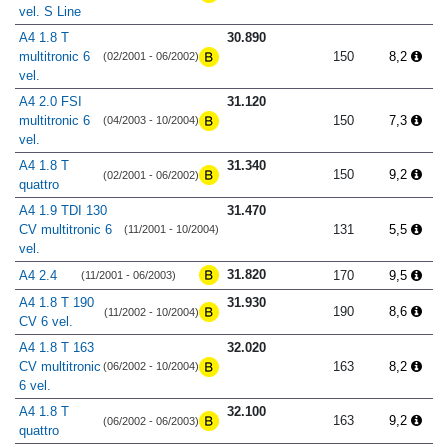
vel. S Line
A4 1.8 T
30.890
multitronic 6
150
8,2
(02/2001 - 06/2002)
vel.
A4 2.0 FSI
31.120
multitronic 6
150
7,3
(04/2003 - 10/2004)
vel.
A4 1.8 T
31.340
150
9,2
(02/2001 - 06/2002)
quattro
A4 1.9 TDI 130
31.470
CV multitronic 6
131
5,5
(11/2001 - 10/2004)
vel.
31.820
A4 2.4
170
9,5
(11/2001 - 06/2003)
A4 1.8 T 190
31.930
190
8,6
(11/2002 - 10/2004)
CV 6 vel.
A4 1.8 T 163
32.020
CV multitronic
163
8,2
(06/2002 - 10/2004)
6 vel.
A4 1.8 T
32.100
163
9,2
(06/2002 - 06/2003)
quattro