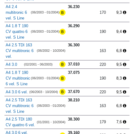
A4 2.4
36.230
multitronic 6
170
9,3
(06/2003 - 01/2004)
vel. S Line
A4 1.8 T 190
36.290
CV quattro 6
190
9,4
(06/2003 - 01/2004)
vel. S Line
A4 2.5 TDI 163
36.300
CV multitronic 6
163
6,8
(06/2002 - 10/2004)
vel.
37.010
A4 3.0
220
9,5
(02/2001 - 06/2003)
A4 1.8 T 190
37.075
CV multitronic
190
8,3
(06/2003 - 01/2004)
6 vel. S Line
37.670
A4 3.0 6 vel.
220
9,5
(06/2003 - 10/2004)
A4 2.5 TDI 163
38.210
CV multitronic 6
163
6,8
(06/2003 - 01/2004)
vel. S Line
A4 2.5 TDI 180
38.300
179
7,6
(01/2001 - 10/2004)
CV quattro 6 vel.
A4 3.0 6 vel.
39.160