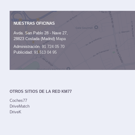
NUESTRAS OFICINAS
Avda. San Pablo 28 - Nave 27,
28823 Coslada (Madrid)
Mapa
Administración:
91 724 05 70
Publicidad:
91 513 04 95
OTROS SITIOS DE LA RED KM77
Coches77
DriveMatch
DriveK