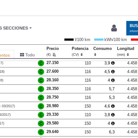
BU
S SECCIONES
infor
l/100 km
kWh/100 km
Precio
Potencia
Consumo
Longitud
Todo
entos
(€)
(CV)
(mm)
27.150
110
3,9
4.458
17)
27.600
116
4,5
4.458
18)
28.160
116
4
4.458
18)
28.350
116
5,7
4.458
28.750
116
5,3
4.458
28.980
150
4,6
4.458
- 03/2017)
29.330
110
3,8
4.458
3/2017)
29.580
150
4
4.458
17)
29.640
150
6,3
4.458