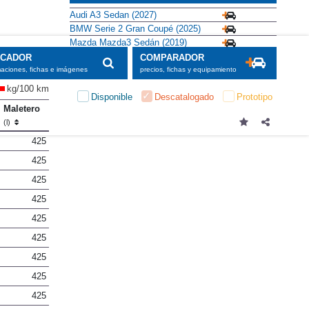
Audi A3 Sedan (2027)
BMW Serie 2 Gran Coupé (2025)
Mazda Mazda3 Sedán (2019)
SCADOR
COMPARADOR
maciones, fichas e imágenes
precios, fichas y equipamiento
kg/100 km
Disponible
Descatalogado
Prototipo
Maletero
(l)
425
425
425
425
425
425
425
425
425