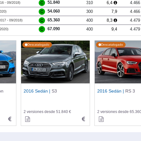
51.840
310
6,4
4.466
16 - 09/2018)
54.060
300
7,9
4.466
2020)
65.360
400
8,3
4.479
2017 - 09/2018)
67.090
400
9,4
4.479
/2020)
Descatalogado
Descatalogado
on
2016 Sedán |
S3
2016 Sedán |
RS 3
2 versiones desde 51.840 €
2 versiones desde 65.36