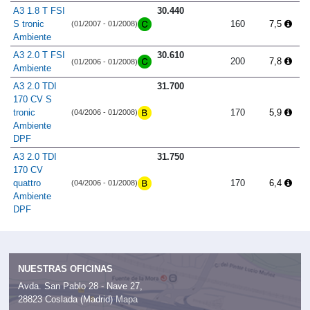
A3 1.8 T FSI
30.440
S tronic
160
7,5
(01/2007 - 01/2008)
Ambiente
A3 2.0 T FSI
30.610
200
7,8
(01/2006 - 01/2008)
Ambiente
A3 2.0 TDI
31.700
170 CV S
tronic
170
5,9
(04/2006 - 01/2008)
Ambiente
DPF
A3 2.0 TDI
31.750
170 CV
quattro
170
6,4
(04/2006 - 01/2008)
Ambiente
DPF
NUESTRAS OFICINAS
Avda. San Pablo 28 - Nave 27,
28823 Coslada (Madrid)
Mapa