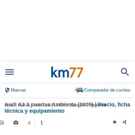
Marcas
Comparador de coches
Audi A3 3 puertas Ambiente (2005) |
Precio, ficha
Inicio
Marcas
Audi
A3
2005
3 puertas
Ambiente
técnica y equipamiento