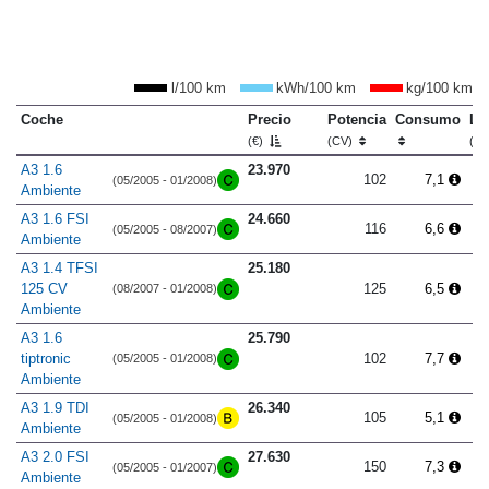
l/100 km
kWh/100 km
kg/100 km
Coche
Precio
Potencia
Consumo
Lo
(€)
(CV)
(m
A3 1.6
23.970
102
7,1
(05/2005 - 01/2008)
Ambiente
A3 1.6 FSI
24.660
116
6,6
(05/2005 - 08/2007)
Ambiente
A3 1.4 TFSI
25.180
125 CV
125
6,5
(08/2007 - 01/2008)
Ambiente
A3 1.6
25.790
tiptronic
102
7,7
(05/2005 - 01/2008)
Ambiente
A3 1.9 TDI
26.340
105
5,1
(05/2005 - 01/2008)
Ambiente
A3 2.0 FSI
27.630
150
7,3
(05/2005 - 01/2007)
Ambiente