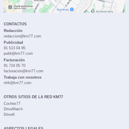
CONTACTOS
Redacción
redaccion@km77.com
Publicidad
91 513 04 95
publi@km77.com
Facturación
91 724 05 70
facturacion@km77.com
Trabaja con nosotros
rrhh@km77.com
OTROS SITIOS DE LA RED KM77
Coches77
DriveMatch
DriveK
ASPECTOS LEGALES