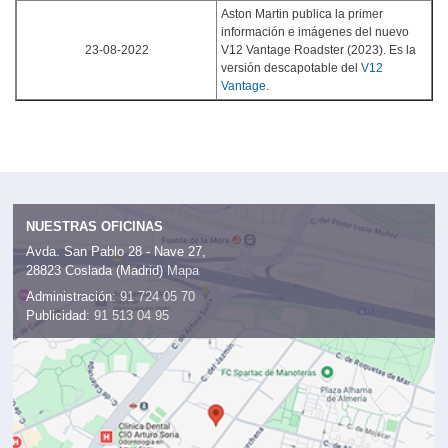
Aston Martin publica la primer
información e imágenes del nuevo
23-08-2022
V12 Vantage Roadster (2023). Es la
versión descapotable del
V12
Vantage
.
NUESTRAS OFICINAS
Avda. San Pablo 28 - Nave 27,
28823 Coslada (Madrid)
Mapa
Administración:
91 724 05 70
Publicidad:
91 513 04 95